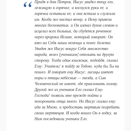
Придя в дом Петров, Иисус увидел тещу его,
лежащую в горячке, и коснулся руки ее, и
горячка оставила ее; и она встала и служила
им. Когда же настал вечер, к Нему привели
многих бесноватых, и Он изгнал духов словом и
исцелил всех больных, да сбудется реченное
через пророка Исаию, который говорит: Он
взял на Себя наши немощи и понес болезни.
Увидев же Иисус вокруг Себя множество
народа, велел [ученикам] отплыть на другую
сторону. Тогда один книжник, подойдя, сказал
Ему: Учитель! я пойду за Тобою, куда бы Ты ни
пошел. И говорит ему Иисус: лисицы имеют
норы и птицы небесные — гнезда, а Сын
Человеческий не имеет, где приклонить голову.
Другой же из учеников Его сказал Ему:
Господи! позволь мне прежде пойти и
похоронить отца моего. Но Иисус сказал ему:
иди за Мною, и предоставь мертвым погребать
своих мертвецов. И когда вошел Он в лодку, за
Ним последовали ученики Его.