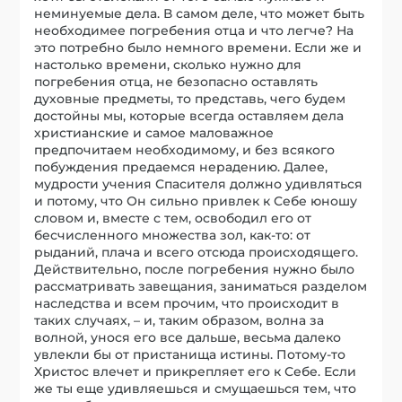
неминуемые дела. В самом деле, что может быть
необходимее погребения отца и что легче? На
это потребно было немного времени. Если же и
настолько времени, сколько нужно для
погребения отца, не безопасно оставлять
духовные предметы, то представь, чего будем
достойны мы, которые всегда оставляем дела
христианские и самое маловажное
предпочитаем необходимому, и без всякого
побуждения предаемся нерадению. Далее,
мудрости учения Спасителя должно удивляться
и потому, что Он сильно привлек к Себе юношу
словом и, вместе с тем, освободил его от
бесчисленного множества зол, как-то: от
рыданий, плача и всего отсюда происходящего.
Действительно, после погребения нужно было
рассматривать завещания, заниматься разделом
наследства и всем прочим, что происходит в
таких случаях, – и, таким образом, волна за
волной, унося его все дальше, весьма далеко
увлекли бы от пристанища истины. Потому-то
Христос влечет и прикрепляет его к Себе. Если
же ты еще удивляешься и смущаешься тем, что