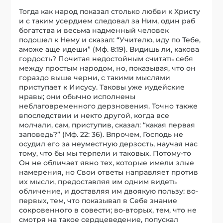
Тогда как народ показал столько любви к Христу
и с таким усердием следовал за Ним, один раб
богатства и весьма надменный человек
подошел к Нему и сказал: “Учителю, иду по Тебе,
аможе аще идеши” (Мф. 8:19). Видишь ли, какова
гордость? Почитая недостойным считать себя
между простым народом, но, показывая, что он
гораздо выше черни, с такими мыслями
приступает к Иисусу. Таковы уже иудейские
нравы; они обычно исполнены
неблаговременного дерзновения. Точно также
впоследствии и некто другой, когда все
молчали, сам, приступив, сказал: “какая первая
заповедь?” (Мф. 22: 36). Впрочем, Господь не
осудил его за неуместную дерзость, научая нас
тому, что бы мы терпели и таковых. Потому-то
Он не обличает явно тех, которые имели злые
намерения, но Свои ответы направляет против
их мысли, предоставляя им одним видеть
обличение, и доставляя им двоякую пользу: во-
первых, тем, что показывал в Себе знание
сокровенного в совести; во-вторых, тем, что не
смотря на такое сердцеведение, попускал