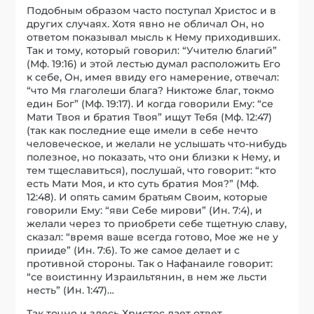
Подобным образом часто поступал Христос и в
других случаях. Хотя явно не обличал Он, но
ответом показывал мысль к Нему приходивших.
Так и тому, который говорил: “Учителю благий”
(Мф. 19:16) и этой лестью думал расположить Его
к себе, Он, имея ввиду его намерение, отвечал:
“что Мя глаголеши блага? Никтоже благ, токмо
един Бог” (Мф. 19:17). И когда говорили Ему: “се
Мати Твоя и братия Твоя” ищут Тебя (Мф. 12:47)
(так как последние еще имели в себе нечто
человеческое, и желали не услышать что-нибудь
полезное, но показать, что они близки к Нему, и
тем тщеславиться), послушай, что говорит: “кто
есть Мати Моя, и кто суть братия Моя?” (Мф.
12:48). И опять самим братьям Своим, которые
говорили Ему: “яви Себе мирови” (Ин. 7:4), и
желали через то приобрети себе тщетную славу,
сказал: “время ваше всегда готово, Мое же не у
прииде” (Ин. 7:6). То же самое делает и с
противной стороны. Так о Нафанаиле говорит:
“се воистинну Израильтянин, в нем же льсти
несть” (Ин. 1:47)…
Так точно и здесь Христос дает ответ,