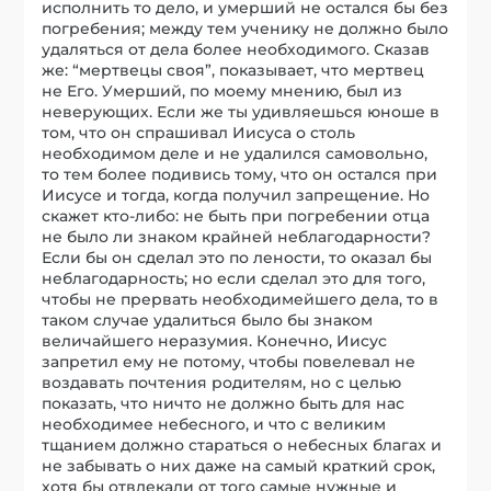
исполнить то дело, и умерший не остался бы без
погребения; между тем ученику не должно было
удаляться от дела более необходимого. Сказав
же: “мертвецы своя”, показывает, что мертвец
не Его. Умерший, по моему мнению, был из
неверующих. Если же ты удивляешься юноше в
том, что он спрашивал Иисуса о столь
необходимом деле и не удалился самовольно,
то тем более подивись тому, что он остался при
Иисусе и тогда, когда получил запрещение. Но
скажет кто-либо: не быть при погребении отца
не было ли знаком крайней неблагодарности?
Если бы он сделал это по лености, то оказал бы
неблагодарность; но если сделал это для того,
чтобы не прервать необходимейшего дела, то в
таком случае удалиться было бы знаком
величайшего неразумия. Конечно, Иисус
запретил ему не потому, чтобы повелевал не
воздавать почтения родителям, но с целью
показать, что ничто не должно быть для нас
необходимее небесного, и что с великим
тщанием должно стараться о небесных благах и
не забывать о них даже на самый краткий срок,
хотя бы отвлекали от того самые нужные и