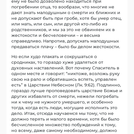
ему не было дозволено находиться при
погребении отца, то вообрази, что многие не
дают знать малодушным о смерти их ближних и
не допускают быть при гробе, хотя бы умер отец,
или мать, или сын, или другой кто-либо из
родственников, и мы за это не обвиняем их в
жестокости и бесчеловечии – и весьма
справедливо. Напротив, допускать малодушных
предаваться плачу – было бы делом жестокости.
Но если худо плакать и сокрушаться о
сродниках, то гораздо хуже удаляться от
духовных наставлений. Вот почему Спаситель в
одном месте и говорит: “никтоже, возложь руку
свою на рало и обратившись вспять, управлен
есть” в Царствии Небесном (Лк. 9:62). Подлинно,
гораздо лучше проповедовать царствие Божье и
других избавлять от смерти, нежели погребать
ни к чему не нужного умершего, и особенно
тогда, когда есть люди, могущие исполнить это
дело. Итак, отсюда научаемся мы тому, что не
должно терять и малого времени, хотя бы было
бесчисленное множество побуждений к тому,
но всему, даже самому необходимому, должно