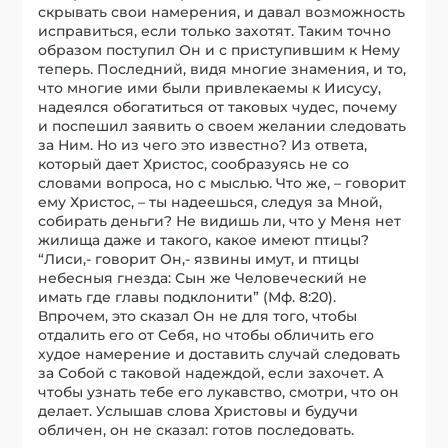
скрывать свои намерения, и давал возможность
исправиться, если только захотят. Таким точно
образом поступил Он и с приступившим к Нему
теперь. Последний, видя многие знамения, и то,
что многие ими были привлекаемы к Иисусу,
надеялся обогатиться от таковых чудес, почему
и поспешил заявить о своем желании следовать
за Ним. Но из чего это известно? Из ответа,
который дает Христос, сообразуясь не со
словами вопроса, но с мыслью. Что же, – говорит
ему Христос, – ты надеешься, следуя за Мной,
собирать деньги? Не видишь ли, что у Меня нет
жилища даже и такого, какое имеют птицы?
“Лиси,- говорит Он,- язвины имут, и птицы
небесныя гнезда: Сын же Человеческий не
имать где главы подклонити” (Мф. 8:20).
Впрочем, это сказал Он не для того, чтобы
отдалить его от Себя, но чтобы обличить его
худое намерение и доставить случай следовать
за Собой с таковой надеждой, если захочет. А
чтобы узнать тебе его лукавство, смотри, что он
делает. Услышав слова Христовы и будучи
обличен, он не сказал: готов последовать.