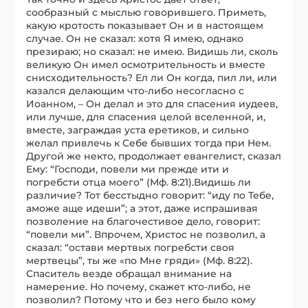
сообразный с мыслью говорившего. Приметь,
какую кротость показывает Он и в настоящем
случае. Он не сказал: хотя Я имею, однако
презираю; но сказал: не имею. Видишь ли, сколь
великую Он имел осмотрительность и вместе
снисходительность? Ел ли Он когда, пил ли, или
казался делающим что-либо несогласно с
Иоанном, – Он делал и это для спасения иудеев,
или лучше, для спасения целой вселенной, и,
вместе, заграждая уста еретиков, и сильно
желал привлечь к Себе бывших тогда при Нем.
Другой же некто, продолжает евангелист, сказал
Ему: “Господи, повели ми прежде ити и
погребсти отца моего” (Мф. 8:21).Видишь ли
различие? Тот бесстыдно говорит: “иду по Тебе,
аможе аще идеши”; а этот, даже испрашивая
позволение на благочестивое дело, говорит:
“повели ми”. Впрочем, Христос не позволил, а
сказал: “остави мертвых погребсти своя
мертвецы”, ты же «по Мне гряди» (Мф. 8:22).
Спаситель везде обращал внимание на
намерение. Но почему, скажет кто-либо, не
позволил? Потому что и без него было кому