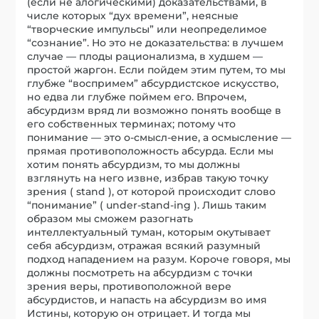
(если не алогическими) доказательствами, в
числе которых “дух времени”, неясные
“творческие импульсы” или неопределимое
“сознание”. Но это не доказательства: в лучшем
случае — плоды рационализма, в худшем —
простой жаргон. Если пойдем этим путем, то мы
глубже “воспримем” абсурдистское искусство,
но едва ли глубже поймем его. Впрочем,
абсурдизм вряд ли возможно понять вообще в
его собственных терминах; потому что
понимание — это о-смысл-ение, а осмысление —
прямая противоположность абсурда. Если мы
хотим понять абсурдизм, то мы должны
взглянуть на него извне, избрав такую точку
зрения ( stand ), от которой происходит слово
“понимание” ( under-stand-ing ). Лишь таким
образом мы сможем разогнать
интеллектуальный туман, которым окутывает
себя абсурдизм, отражая всякий разумный
подход нападением на разум. Короче говоря, мы
должны посмотреть на абсурдизм с точки
зрения веры, противоположной вере
абсурдистов, и напасть на абсурдизм во имя
Истины, которую он отрицает. И тогда мы