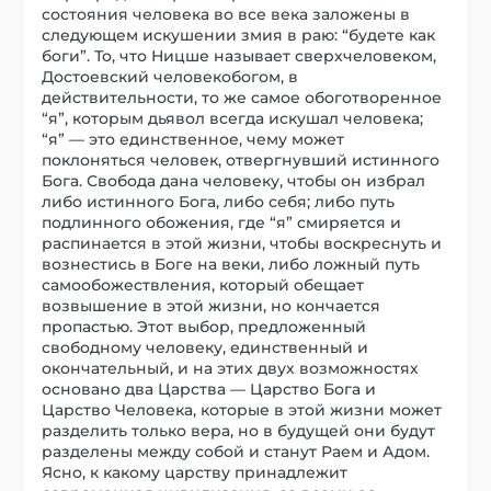
состояния человека во все века заложены в
следующем искушении змия в раю: “будете как
боги”. То, что Ницше называет сверхчеловеком,
Достоевский человекобогом, в
действительности, то же самое обоготворенное
“я”, которым дьявол всегда искушал человека;
“я” — это единственное, чему может
поклоняться человек, отвергнувший истинного
Бога. Свобода дана человеку, чтобы он избрал
либо истинного Бога, либо себя; либо путь
подлинного обожения, где “я” смиряется и
распинается в этой жизни, чтобы воскреснуть и
вознестись в Боге на веки, либо ложный путь
самообожествления, который обещает
возвышение в этой жизни, но кончается
пропастью. Этот выбор, предложенный
свободному человеку, единственный и
окончательный, и на этих двух возможностях
основано два Царства — Царство Бога и
Царство Человека, которые в этой жизни может
разделить только вера, но в будущей они будут
разделены между собой и станут Раем и Адом.
Ясно, к какому царству принадлежит