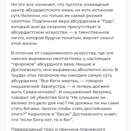
Но это все означает, что пустота, очевидный
центр абсурдистского мира, не есть истинная
суть болезни, но только ее самый резкий
симптом. Подлинная вера абсурдизма в “Годо”,
который всегда незримо присутствует в
абсурдистском искусстве, — в таинственное
нечто, которое будучи понятым, вернет смысл
этой жизни.
В отличие от современного искусства, где эти
чаяния выражены неотчетливо, у настоящих
“пророков” абсурдного века, Ницше и
Достоевского, они выражены абсолютно ясно. В
трудах этих пророков мы находим самую суть
абсурдизма. “Все боги мертвы, — говорит
ницшевский Заратустра, — и теперь должен
жить Сверхчеловек”. И ницшевский безумец
говорит об убийстве Бога: “Не слишком ли
велико это дело для нас? Не должны ли мы сами
стать богами, просто чтобы стать достойными
этого?” Кириллов в “Бесах” Достоевского знает,
что “если Бога нет, то я бог”.
Первородный грех и причина плачевного