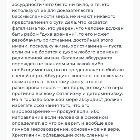
абсурдности чего бы то ни было, и те, кто
используют ее для доказательства
бессмысленности мира, не имеют никакого
представления о сути дела. Что касается
фатализма тех, кто уверен, что человек должен
быть рабом “духа времени”, то его может
разоблачить христианин, достойный этого
имени, поскольку жизнь христианина — пуста,
если он не борется с духом любого времени
ради вечной жизни. Фатализм абсурдиста
порожден не знанием или какой-либо
необходимостью, но он представляет собой акт
слепой веры. Абсурдист, конечно, не пожелает
посмотреть в глаза тому факту, что его
разочарованность — акт веры, потому что вера
противна всякому фатализму и детерминизму.
Но в гораздо большей мере абсурдист должен
избегать осознания того, что его
мировоззрение — продукт воли, ибо
направление воли человека в основном
определяет, во что он верит, и вообще все
личное мировоззрение, основанное на вере.
Христианин, обладающий осмысленным