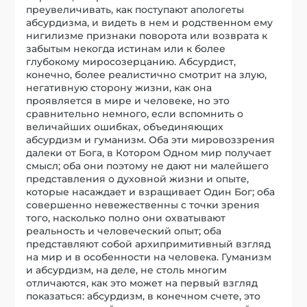
преувеличивать, как поступают апологеты
абсурдизма, и видеть в нем и родственном ему
нигилизме признаки поворота или возврата к
забытым некогда истинам или к более
глубокому миросозерцанию. Абсурдист,
конечно, более реалистично смотрит на злую,
негативную сторону жизни, как она
проявляется в мире и человеке, но это
сравнительно немного, если вспомнить о
величайших ошибках, объединяющих
абсурдизм и гуманизм. Оба эти мировоззрения
далеки от Бога, в Котором Одном мир получает
смысл; оба они поэтому не дают ни малейшего
представления о духовной жизни и опыте,
которые насаждает и взращивает Один Бог; оба
совершенно невежественны с точки зрения
того, насколько полно они охватывают
реальность и человеческий опыт; оба
представляют собой архипримитивный взгляд
на мир и в особенности на человека. Гуманизм
и абсурдизм, на деле, не столь многим
отличаются, как это может на первый взгляд
показаться: абсурдизм, в конечном счете, это