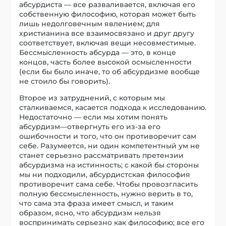
абсурдиста — все разваливается, включая его
собственную философию, которая может быть
лишь недолговечным явлением; для
христианина все взаимосвязано и друг другу
соответствует, включая вещи несовместимые.
Бессмысленность абсурда — это, в конце
концов, часть более высокой осмысленности
(если бы было иначе, то об абсурдизме вообще
не стоило бы говорить).
Второе из затруднений, с которым мы
сталкиваемся, касается подхода к исследованию.
Недостаточно — если мы хотим понять
абсурдизм—отвергнуть его из-за его
ошибочности и того, что он противоречит сам
себе. Разумеется, ни один компетентный ум не
станет серьезно рассматривать претензии
абсурдизма на истинность; с какой бы стороны
мы ни подходили, абсурдистская философия
противоречит сама себе. Чтобы провозгласить
полную бессмысленность, нужно верить в то,
что сама эта фраза имеет смысл, и таким
образом, ясно, что абсурдизм нельзя
воспринимать серьезно как философию; все его