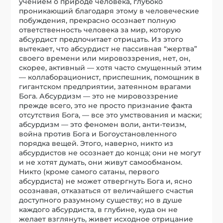
учением о природе человека, глубоко
проникающий благодаря этому в человеческие
побуждения, прекрасно осознает полную
ответственность человека за мир, которую
абсурдист предпочитает отрицать. Из этого
вытекает, что абсурдист не пассивная “жертва”
своего времени или мировоззрения, нет, он,
скорее, активный — хотя часто смущенный этим
— коллаборационист, приспешник, помощник в
гигантском предприятии, затеянном врагами
Бога. Абсурдизм — это не мировоззрение
прежде всего, это не просто признание факта
отсутствия Бога, — все это умствования и маски;
абсурдизм — это феномен воли, анти-теизм,
война против Бога и Богоустановленного
порядка вещей. Этого, наверно, никто из
абсурдистов не осознает до конца; они не могут
и не хотят думать, они живут самообманом.
Никто (кроме самого сатаны, первого
абсурдиста) не может отвергнуть Бога и, ясно
осознавая, отказаться от величайшего счастья
доступного разумному существу; но в душе
каждого абсурдиста, в глубине, куда он не
желает взглянуть, живет исходное отрицание