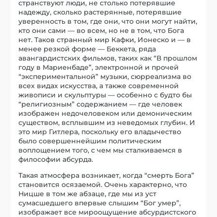
странствуют люди, не столько потерявшие
надежду, сколько растерянные, потерявшие
уверенность в том, где они, что они могут найти,
кто они сами — во всем, но не в том, что Бога
нет. Таков странный мир Кафки, Ионеско и — в
менее резкой форме — Беккета, ряда
авангардистских фильмов, таких как “В прошлом
году в Мариенбаде”, электронной и прочей
“экспериментальной” музыки, сюрреализма во
всех видах искусства, а также современной
живописи и скульптуры — особенно с будто бы
“религиозным” содержанием — где человек
изображен недочеловеком или демоническим
существом, всплывшим из неведомых глубин. И
это мир Гитлера, поскольку его владычество
было совершеннейшим политическим
воплощением того, с чем мы сталкиваемся в
философии абсурда.
Такая атмосфера возникает, когда “смерть Бога”
становится осязаемой. Очень характерно, что
Ницше в том же абзаце, где мы из уст
сумасшедшего впервые слышим “Бог умер”,
изображает все мироощущение абсурдистского