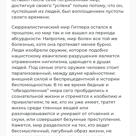
достигнув своего “успеха” только потому, что он,
пустейший из людей, был воплощением пустоты
своего времени.
Сюрреалистический мир Гитлера остался в
прошлом, но мир так и не вышел из периода
абсурдности. Напротив, мир болен все той же
болезнью, хотя она протекает менее бурно.
Люди изобрели оружие, которое подобно
нацистскому евангелию разрушения является
отражением нигилизма, царящего в душах
людей. Под сенью этого оружия человек стоит
парализованный, между двумя крайностями:
внешней силой и беспрецедентной в истории
беспомощностью. В то же время бедные и
“обездоленные” мира сего пробудились к
сознательной жизни и стремятся к изобилию и
привилегиям; те же, кто их уже имеет, тратят
жизнь среди тленных вещей или
разочаровываются и умирают от отчаяния и
скуки, или совершают безумные преступления.
Кажется, мир разделился на тех, кто ведет
бессмысленный, пагубный образ жизни, не