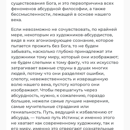
существования Бога, и это первопричина всех
феноменов абсурдной философии, а также
бессмысленности, лежащей в основе нашего
века.
Если невозможно не сочувствовать, по крайней
мере, некоторым из художников-абсурдистов,
видя в них агонизирующее сознание, которое
пытается прожить без Бога, то не будем
забывать, насколько глубоко принадлежат эти
художники тому миру, который они изображают;
не будем слепыми к тому факту, что их искусство
затрагивает важные струны в душах многих
людей, потому что они разделяют ошибки,
слепоту, невежественность и извращенную
волю нашего века, пустоту которого они
изображают. Чтобы перешагнуть через
абсурдность, нужно, к сожалению, гораздо
большее, нежели самые лучшие намерения,
самые мучительные страдания или
гениальность. Путь, ведущий к избавлению от
абсурда, — только путь Истины; и именно этого
не хватает как современному художнику, так и
его миру, именно это отвергают сознательные