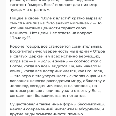
тяготеет “смерть Бога” и делает для них мир
чуждым и странным.
Ницше в своей “Воле к власти” кратко выразил
смысл нигилизма: “Что значит нигилизм? — То,
что наивысшие ценности теряют свою
ценность. Нет цели. Нет ответа на вопрос:
“Почему?”.
Короче говоря, все становится сомнительным.
Восхитительную уверенность мы видим у Отцов
и Святых Церкви и у всех истинно верующих,
когда все — и мысль, и жизнь, — соотносится с
Богом, когда во всем видится Он, как начало и
конец, когда все воспринимается, как Его Воля,
— эта вера и эта уверенность, скрепляющая и не
дававшая некогда распадаться миру, обществу и
человеку, сегодня исчезла, и на вопросы, на
которые раньше люди получали ответы у Бога,
сегодня для большинства нет ответов.
Существовали также иные формы бессмыслицы,
нежели современный нигилизм и абсурдизм, и
другие виды осмысленности помимо