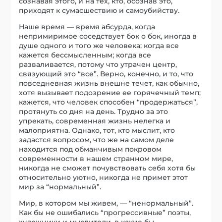
сознавая этого, и на тех, кто, осознав это,
приходят к сумасшествию и самоубийству.
Наше время — время абсурда, когда
непримиримое соседствует бок о бок, иногда в
душе одного и того же человека; когда все
кажется бессмысленным; когда все
разваливается, потому что утрачен центр,
связующий это “все”. Верно, конечно, и то, что
повседневная жизнь внешне течет, как обычно,
хотя вызывает подозрение ее горячечный темп;
кажется, что человек способен “продержаться”,
протянуть со дня на день. Трудно за это
упрекать, современная жизнь нелегка и
малоприятна. Однако, тот, кто мыслит, кто
задастся вопросом, что же на самом деле
находится под обманчивым покровом
современности в нашем странном мире,
никогда не сможет почувствовать себя хотя бы
относительно уютно, никогда не примет этот
мир за “нормальный”.
Мир, в котором мы живем, — “ненормальный”.
Как бы не ошибались “прогрессивные” поэты,