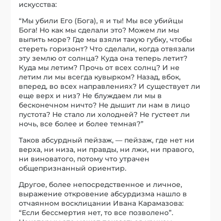
искусства:
“Мы убили Его (Бога), я и ты! Мы все убийцы
Бога! Но как мы сделали это? Можем ли мы
выпить море? Где мы взяли такую губку, чтобы
стереть горизонт? Что сделали, когда отвязали
эту землю от солнца? Куда она теперь летит?
Куда мы летим? Прочь от всех солнц? И не
летим ли мы всегда кувырком? Назад, вбок,
вперед, во всех направлениях? И существует ли
еще верх и низ? Не блуждаем ли мы в
бесконечном ничто? Не дышит ли нам в лицо
пустота? Не стало ли холодней? Не густеет ли
ночь, все более и более темная?”
Таков абсурдный пейзаж, — пейзаж, где нет ни
верха, ни низа, ни правды, ни лжи, ни правого,
ни виноватого, потому что утрачен
общепризнанный ориентир.
Другое, более непосредственное и личное,
выражение откровение абсурдизма нашло в
отчаянном восклицании Ивана Карамазова:
“Если бессмертия нет, то все позволено”.