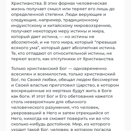
Христианства. В этих формах человеческая
жизнь получает смысл или теряет его лишь до
определенной степени. Люди верующие и
следующие, например, традиционному
индуистскому и китайскому мировоззрению,
получают некоторую меру истины и мира,
который дает истина, — но истины не
абсолютной, и не того мира, который “превыше
всякого ума”, который дает абсолютная истина.
Те, кто отпадают от относительной истины, не
теряют всего, как отступники от Христианства.
Только христианский Бог — одновременно
всесилен и всемилостив, только христианский
Бог, по Своей любви, обещал людям бессмертие
и Своей властью приготовил Царство, в котором
воскрешенные из мертвых будут жить в Боге
как боги. И этот Бог и Его обетование кажется
столь невероятным для обычного
человеческого разумения, что человек,
уверовавший в Него и затем отрекшийся от
Него, никогда не сможет поверить ни во что
сколько-нибудь достойное. Мир, из которого
уходит такой Бог, человек, в котором погасла