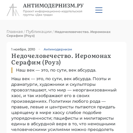
Главная
Публикации
/
/
Недочеловечество. Иеромонах
Серафим (Роуз)
1 ноября, 2010
Антимодернизм
Недочеловечество. Иеромонах
Серафим (Роуз)
Наш век — это, по сути, век абсурда.
Наш век — это, по сути, век абсурда. Поэты и
драматурги, художники и скульпторы
провозглашают, что мир — неорганизованный
хаос, и так изображают его в своих
произведениях. Политики любого рода —
правые, левые и центристы пытаются придать
царящему в мире хаосу слабое подобие
упорядоченности; пацифисты и милитаристы
едины в абсурдной вере в то, что немощными
человеческими усилиями можно преодолеть