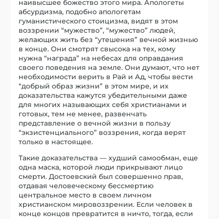
наивысшее божество этого мира. Апологеты
абсурдизма, подобно апологетам
гуманистического стоицизма, видят в этом
воззрении “мужество”, “мужество” людей,
желающих жить без “утешения” вечной жизнью
в конце. Они смотрят свысока на тех, кому
нужна “награда” на небесах для оправдания
своего поведения на земле. Они думают, что нет
необходимости верить в Рай и Ад, чтобы вести
“добрый образ жизни” в этом мире, и их
доказательства кажутся убедительными даже
для многих называющих себя христианами и
готовых, тем не менее, развенчать
представление о вечной жизни в пользу
“экзистенциального” воззрения, когда верят
только в настоящее.
Такие доказательства — худший самообман, еще
одна маска, которой люди прикрывают лицо
смерти. Достоевский был совершенно прав,
отдавая человеческому бессмертию
центральное место в своем личном
христианском мировоззрении. Если человек в
конце концов превратится в ничто, тогда, если