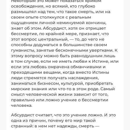
Некоторым это может показаться криком
освобождения, но всякий, кто глубоко
размышлял над тем, что такое смерть, или на
своем опыте столкнулся с реальным
ощущением личной неминуемой кончины,
знает об этом. Абсурдист, хотя он отрицает
бессмертие, по крайней мере, признает, что
этот вопрос центральный, — то, до чего не
способны додуматься в большинстве своем
гуманисты, занятые бесконечными увертками. К
этому вопросу можно быть равнодушным лишь
в том случае, если не иметь любви к Истине, или
если эта любовь омрачена обманчивыми и
преходящими вещами, когда вместо Истины
люди стремятся получать наслаждения,
заниматься бизнесом, культурой, приобретать
мирские знания или что-то в этом роде. Самый
смысл человеческой жизни зависит от того,
правильно или ложно учение о бессмертии
человека.
Абсурдист считает, что это учение ложно. И это
одна из причин, почему его мир такой
странный: в нем нет надежды, смерть —