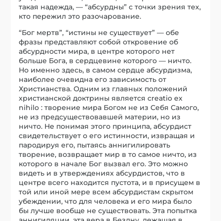
такая надежда, — “абсурдны” с точки зрения тех,
кто пережил это разочарование.
“Бог мертв”, “истины не существует” — обе
фразы представляют собой откровение об
абсурдности мира, в центре которого нет
больше Бога, в сердцевине которого — ничто.
Но именно здесь, в самом сердце абсурдизма,
наиболее очевидна его зависимость от
Христианства. Одним из главных положений
христианской доктрины является creatio ex
nihilo : творение мира Богом не из Себя Самого,
не из предсуществовавшей материи, но из
ничто. Не понимая этого принципа, абсурдист
свидетельствует о его истинности, извращая и
пародируя его, пытаясь аннигилировать
творение, возвращает мир в то самое ничто, из
которого в начале Бог вызвал его. Это можно
видеть и в утверждениях абсурдистов, что в
центре всего находится пустота, и в присущем в
той или иной мере всем абсурдистам скрытом
убеждении, что для человека и его мира было
бы лучше вообще не существовать. Эта попытка
аннигиляции, эта вера в Бездну, лежащая в