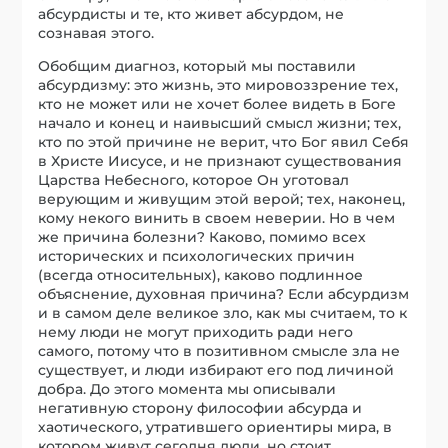
абсурдисты и те, кто живет абсурдом, не
сознавая этого.
Обобщим диагноз, который мы поставили
абсурдизму: это жизнь, это мировоззрение тех,
кто не может или не хочет более видеть в Боге
начало и конец и наивысший смысл жизни; тех,
кто по этой причине не верит, что Бог явил Себя
в Христе Иисусе, и не признают существования
Царства Небесного, которое Он уготовал
верующим и живущим этой верой; тех, наконец,
кому некого винить в своем неверии. Но в чем
же причина болезни? Каково, помимо всех
исторических и психологических причин
(всегда относительных), каково подлинное
объяснение, духовная причина? Если абсурдизм
и в самом деле великое зло, как мы считаем, то к
нему люди не могут приходить ради него
самого, потому что в позитивном смысле зла не
существует, и люди избирают его под личиной
добра. До этого момента мы описывали
негативную сторону философии абсурда и
хаотического, утратившего ориентиры мира, в
котором живут сегодня люди, но стоит