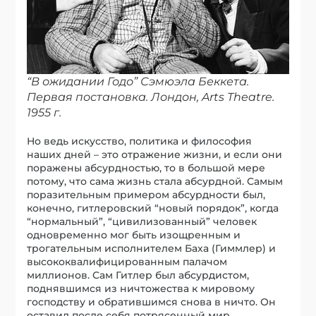
“В ожидании Годо” Сэмюэла Беккета.
Первая постановка. Лондон, Arts Theatre.
1955 г.
Но ведь искусство, политика и философия
наших дней – это отражение жизни, и если они
поражены абсурдностью, то в большой мере
потому, что сама жизнь стала абсурдной. Самым
поразительным примером абсурдности был,
конечно, гитлеровский “новый порядок”, когда
“нормальный”, “цивилизованный” человек
одновременно мог быть изощренным и
трогательным исполнителем Баха (Гиммлер) и
высококвалифицированным палачом
миллионов. Сам Гитлер был абсурдистом,
поднявшимся из ничтожества к мировому
господству и обратившимся снова в ничто. Он
оставил после себя потрясенный мир,