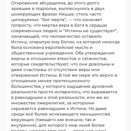
Откровение абсурдизма, до этого долго
зревшее в подполье, выплеснулось в двух
шокирующих фразах Ницше, столь часто
цитируемых: “Бог мертв”, — что означает
попросту, что мертва вера в Бога в сердцах
современных людей; и “Истины не существует”,
означающей, что человечество оставило
Истину, открытую ему Богом, на которой некогда
была основана европейская мысль и
общественные учреждения. Оба утверждения
верны в отношении атеистов и сатанистов,
которые свидетельствуют, что они довольны и
даже счастливы от отсутствия веры или
отвержения Истины. В той же мере это верно в
отношении менее претенциозного
большинства, у которого ощущение духовной
реальности просто испарилось, что выражается
в равнодушии к этой реальности, или же во
множестве лжерелигий, за которыми
скрывается равнодушие к Истине. Но даже
среди все более исчезающего меньшинства
верующих (тающего как внешне, так и
внутренне), для которого мир иной более
реален, нежели мир сей, — даже над ними