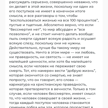
рассуждать серьезно, совершенно неважно, что
он делает в этой жизни, поскольку ни один из
его поступков не имеет в конечном итоге
смысла, и все разговоры о том, чтобы
“воспользоваться жизнью на все 100 процентов”,
пустые и тщетные. Абсолютно верно, что если
“бессмертия нет”, то мир абсурден и “все
позволено”, и не стоит ничего делать вообще:
пыль смерти сдувает всякую радость и осушает
всякую слезу, поскольку они не нужны.
Действительно, лучше бы такому миру не
существовать. Ничто в этом мире — ни любовь,
ни праведность, ни святость — не имеет ни
малейшей ценности, или хотя бы малейшего
смысла, если человек не переживет свою
смерть. Тот, кто намерен вести “добрую жизнь”,
которая окончится со смертью, не знает
попросту, что он говорит, его слова —
карикатура на христианскую праведность,
которая претворяется в вечности. Только в том
случае, если человек бессмертен, имеет смысл
то, что человек совершает в своей жизни, —
тогда каждый поступок человека становится
семенем добра или зла, которое прорастает в