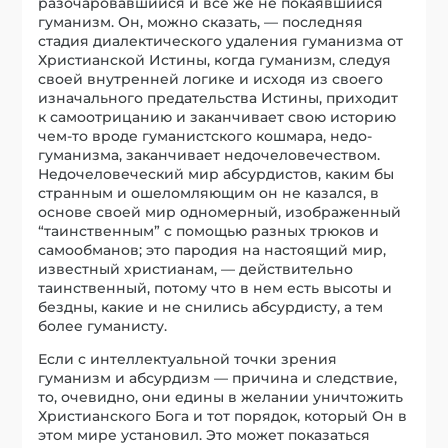
разочаровавшийся и все же не покаявшийся
гуманизм. Он, можно сказать, — последняя
стадия диалектического удаления гуманизма от
Христианской Истины, когда гуманизм, следуя
своей внутренней логике и исходя из своего
изначального предательства Истины, приходит
к самоотрицанию и заканчивает свою историю
чем-то вроде гуманистского кошмара, недо-
гуманизма, заканчивает недочеловечеством.
Недочеловеческий мир абсурдистов, каким бы
странным и ошеломляющим он не казался, в
основе своей мир одномерный, изображенный
“таинственным” с помощью разных трюков и
самообманов; это пародия на настоящий мир,
известный христианам, — действительно
таинственный, потому что в нем есть высоты и
бездны, какие и не снились абсурдисту, а тем
более гуманисту.
Если с интеллектуальной точки зрения
гуманизм и абсурдизм — причина и следствие,
то, очевидно, они едины в желании уничтожить
Христианского Бога и тот порядок, который Он в
этом мире установил. Это может показаться