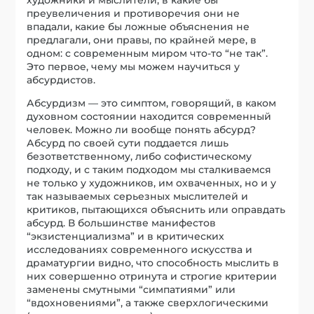
художники и мыслители, в какие бы
преувеличения и противоречия они не
впадали, какие бы ложные объяснения не
предлагали, они правы, по крайней мере, в
одном: с современным миром что-то “не так”.
Это первое, чему мы можем научиться у
абсурдистов.
Абсурдизм — это симптом, говорящий, в каком
духовном состоянии находится современный
человек. Можно ли вообще понять абсурд?
Абсурд по своей сути поддается лишь
безответственному, либо софистическому
подходу, и с таким подходом мы сталкиваемся
не только у художников, им охваченных, но и у
так называемых серьезных мыслителей и
критиков, пытающихся объяснить или оправдать
абсурд. В большинстве манифестов
“экзистенциализма” и в критических
исследованиях современного искусства и
драматургии видно, что способность мыслить в
них совершенно отринута и строгие критерии
заменены смутными “симпатиями” или
“вдохновениями”, а также сверхлогическими