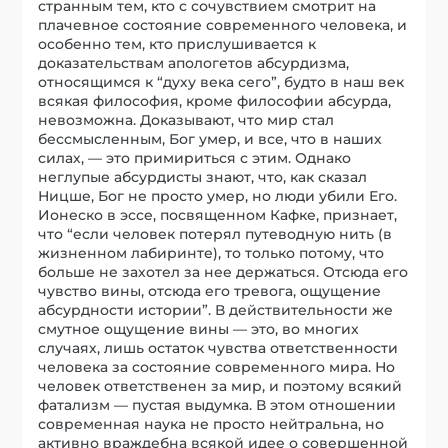
странным тем, кто с сочувствием смотрит на
плачевное состояние современного человека, и
особенно тем, кто прислушивается к
доказательствам апологетов абсурдизма,
относящимся к “духу века сего”, будто в наш век
всякая философия, кроме философии абсурда,
невозможна. Доказывают, что мир стал
бессмысленным, Бог умер, и все, что в наших
силах, — это примириться с этим. Однако
неглупые абсурдисты знают, что, как сказал
Ницше, Бог не просто умер, но люди убили Его.
Ионеско в эссе, посвященном Кафке, признает,
что “если человек потерял путеводную нить (в
жизненном лабиринте), то только потому, что
больше не захотел за нее держаться. Отсюда его
чувство вины, отсюда его тревога, ощущение
абсурдности истории”. В действительности же
смутное ощущение вины — это, во многих
случаях, лишь остаток чувства ответственности
человека за состояние современного мира. Но
человек ответственен за мир, и поэтому всякий
фатализм — пустая выдумка. В этом отношении
современная наука не просто нейтральна, но
активно враждебна всякой идее о совершенной