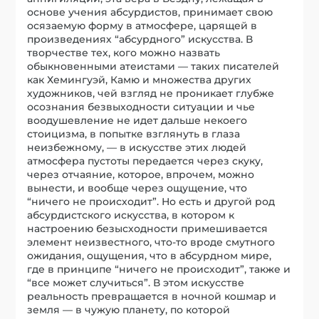
основе учения абсурдистов, принимает свою
осязаемую форму в атмосфере, царящей в
произведениях “абсурдного” искусства. В
творчестве тех, кого можно назвать
обыкновенными атеистами — таких писателей
как Хемингуэй, Камю и множества других
художников, чей взгляд не проникает глубже
осознания безвыходности ситуации и чье
воодушевление не идет дальше некоего
стоицизма, в попытке взглянуть в глаза
неизбежному, — в искусстве этих людей
атмосфера пустоты передается через скуку,
через отчаяние, которое, впрочем, можно
вынести, и вообще через ощущение, что
“ничего не происходит”. Но есть и другой род
абсурдистского искусства, в котором к
настроению безысходности примешивается
элемент неизвестного, что-то вроде смутного
ожидания, ощущения, что в абсурдном мире,
где в принципе “ничего не происходит”, также и
“все может случиться”. В этом искусстве
реальность превращается в ночной кошмар и
земля — в чужую планету, по которой