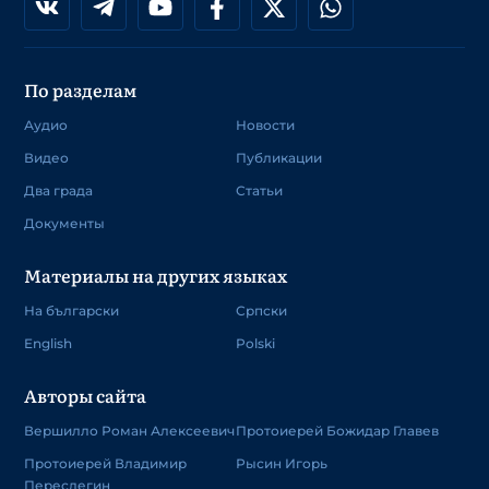
По разделам
Аудио
Новости
Видео
Публикации
Два града
Статьи
Документы
Материалы на других языках
На български
Српски
English
Polski
Авторы сайта
Вершилло Роман Алексеевич
Протоиерей Божидар Главев
Протоиерей Владимир
Рысин Игорь
Переслегин