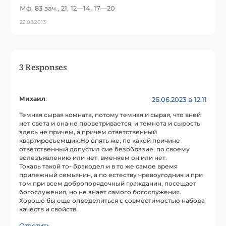
Мф, 83 зач., 21, 12—14, 17—20
22.08.2013
3 Responses
Михаил
:
26.06.2023 в 12:11
Темная сырая комната, потому темная и сырая, что вней
нет света и она не проветривается, и темнота и сырость
здесь не причем, а причем ответственный
квартиросъемщик.Но опять же, по какой причине
ответственный допустил сие безобразие, по своему
волезъявлению или нет, вменяем он или нет.
Токарь такой то- бракодел и в то же самое время
прилежный семьянин, а по естеству чревоугодник и при
том при всем добропорядочный гражданин, посещает
богослужения, но не знает самого богослужения.
Хорошо бы еще определиться с совместимостью набора
качеств и свойств.
Ответить