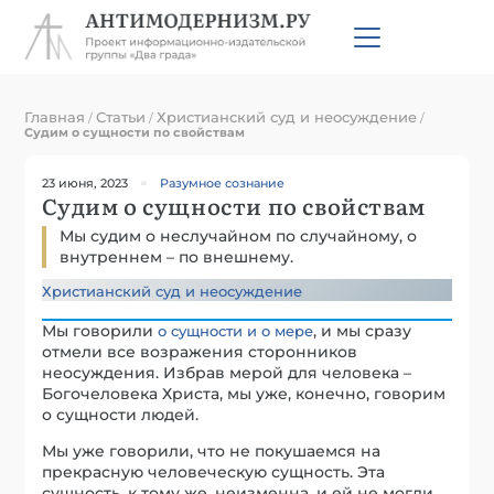
Главная
Статьи
Христианский суд и неосуждение
/
/
/
Судим о сущности по свойствам
23 июня, 2023
Разумное сознание
Судим о сущности по свойствам
Мы судим о неслучайном по случайному, о
внутреннем – по внешнему.
Христианский суд и неосуждение
Мы говорили
, и мы сразу
о сущности и о мере
отмели все возражения сторонников
неосуждения. Избрав мерой для человека –
Богочеловека Христа, мы уже, конечно, говорим
о сущности людей.
Мы уже говорили, что не покушаемся на
прекрасную человеческую сущность. Эта
сущность, к тому же, неизменна, и ей не могли