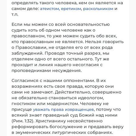
определять такого человека, кем он является на
самом деле:
,
,
и
атеистом
еретиком
раскольником
т.п.
Если мы можем со всей основательностью
судить хоть об одном человеке как о
православном, то уже можем судить обо всех,
кто православным не является. Нельзя говорить
о Православии, не отделяя его от всех рода
заблуждений. Проводя точный разрез, мы
отделяем одно от всего остального. Тут же
проходит и линия нашего несогласия с
проповедниками несуждения.
Согласимся с нашими оппонентами. В их
возражениях есть своя правда, которую они
сами не замечают. Действительно, совершенно
не обязательно становиться идеологом,
гностиком или модернистом. Человеку не
присуще
, потому что
уважать права извращенцев
всякий знает праведный суд Божий над ними
(Рим. 1:32). Христианину несвойственно
реформировать богослужение и предавать веру
в экуменических литургических собраниях.