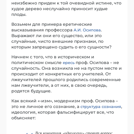
неизбежно придем к той очевидной истине, что
худое дерево неслучайно приносит худые
плоды.
Возьмем для примера еретические
высказывания профессора
.
А.И. Осипова
Выражают ли они его существо, или это
случайные, чисто внешние признаки, по
которым запрещено судить о его сущности?
Начнем с того, что в историческом и
политическом смысле
проф. Осипова – не
ересь
случайность. Она возникла не на пустом месте и
происходит от конкретных его учителей. От
лжеучителей прошлого родились современные
нам лжеучители, а от них, в свою очередь,
родятся будущие.
Как всякий «-изм», модернизм проф. Осипова –
это не личное его сознание, а
,
структура сознания
идеология, которая фальсифицирует все, что
объясняет:
Вся концепция «идеологии» ставит вопрос,