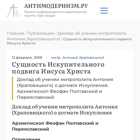
Главная
Публикации
Доклад об учении митрополита
/
/
Антония (Храповицкого)
/
Сущность Искупительного подвига
Иисуса Христа
12 февраля, 2009
митр. Антоний Храповицкий
Сущность Искупительного
подвига Иисуса Христа
Доклад об учении митрополита Антония
(Храповицкого) о догмате Искупления.
Архиепископ Феофан Полтавский и
Переяславский
Доклад об учении митрополита Антония
(Храповицкого) о догмате Искупления
Архиепископ Феофан Полтавский и
Переяславский
Оглавление