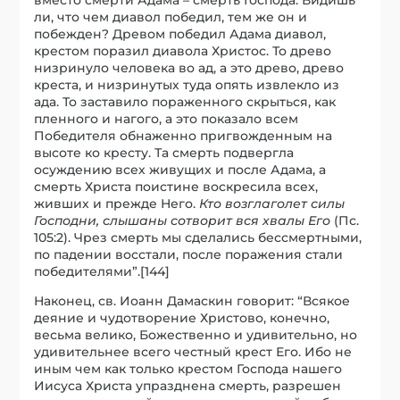
ли, что чем диавол победил, тем же он и
побежден? Древом победил Адама диавол,
крестом поразил диавола Христос. То древо
низринуло человека во ад, а это древо, древо
креста, и низринутых туда опять извлекло из
ада. То заставило пораженного скрыться, как
пленного и нагого, а это показало всем
Победителя обнаженно пригвожденным на
высоте ко кресту. Та смерть подвергла
осуждению всех живущих и после Адама, а
смерть Христа поистине воскресила всех,
живших и прежде Него.
Кто возглаголет силы
Господни, слышаны сотворит вся хвалы Его
(Пс.
105:2). Чрез смерть мы сделались бессмертными,
по падении восстали, после поражения стали
победителями”.[144]
Наконец, св. Иоанн Дамаскин говорит: “Всякое
деяние и чудотворение Христово, конечно,
весьма велико, Божественно и удивительно, но
удивительнее всего честный крест Его. Ибо не
иным чем как только крестом Господа нашего
Иисуса Христа упразднена смерть, разрешен