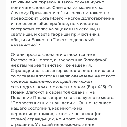
Но каким же образом в таком случае нужно
понимать слова св. Симеона из молитвы ко
Святому Причащению: “ни грехов множество
превосходит Бога Моего многое долготерпение
и человеколюбие крайнее, но милостию
сострастия тепле кающияся и чистиши, и
светлиши, и света твориши причастники,
общники Божества Твоего соделоваяй
независтно”?
Очень просто: слова эти относятся не к
Голгофской жертве, а к усвоению Голгофской
жертвы через таинство Причащения.
Справедливо наш автор сопоставляет эти слова
со словами апостола Павла:
Мы имеем не такого
первосвященника, который не может
сострадать нам в немощах наших
(Евр. 4:15). Св.
Иоанн Златоуст в своем толковании на
Послание Павла к евреям так толкует это место:
“Первосвященник наш велик… Он не не знает
нашего состояния, как многие из
первосвященников, которые не знают [не
только] страждущих, но и того, что такое
страдание. У людей невозможно знать