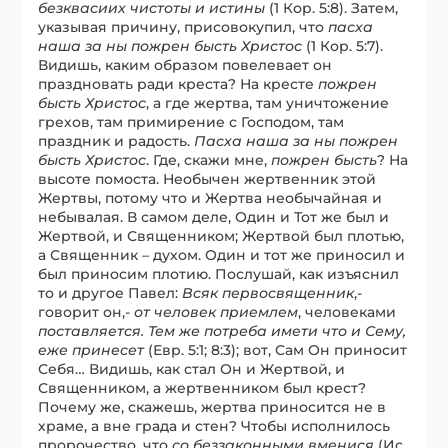
безквасиих чистоты и истины
(1 Кор. 5:8). Затем,
указывая причину, присовокупил, что
пасха
наша за ны пожрен бысть Христос
(1 Кор. 5:7).
Видишь, каким образом повелевает он
праздновать ради креста? На кресте
пожрен
бысть Христос
, а где жертва, там уничтожение
грехов, там примирение с Господом, там
праздник и радость.
Пасха наша за ны пожрен
бысть Христос
. Где, скажи мне,
пожрен бысть
? На
высоте помоста. Необычен жертвенник этой
Жертвы, потому что и Жертва необычайная и
небывалая. В самом деле, Один и Тот же был и
Жертвой, и Священником; Жертвой был плотью,
а Священник – духом. Один и тот же приносил и
был приносим плотию. Послушай, как изъяснил
то и другое Павел:
Всяк первосвященник
,-
говорит он,-
от человек приемлем
, человеками
поставляется. Тем же потреба имети что и Сему,
еже принесет
(Евр. 5:1; 8:3); вот, Сам Он приносит
Себя… Видишь, как стал Он и Жертвой, и
Священником, а жертвенником был крест?
Почему же, скажешь, жертва приносится не в
храме, а вне града и стен? Чтобы исполнилось
пророчество, что
со беззаконными вменися
(Ис.