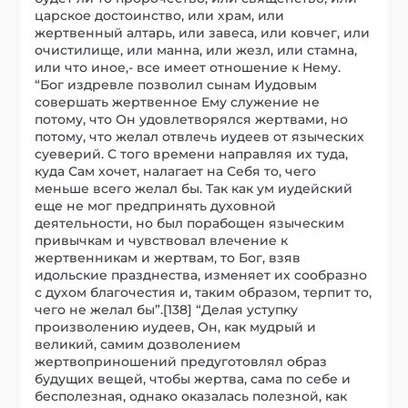
царское достоинство, или храм, или
жертвенный алтарь, или завеса, или ковчег, или
очистилище, или манна, или жезл, или стамна,
или что иное,- все имеет отношение к Нему.
“Бог издревле позволил сынам Иудовым
совершать жертвенное Ему служение не
потому, что Он удовлетворялся жертвами, но
потому, что желал отвлечь иудеев от языческих
суеверий. С того времени направляя их туда,
куда Сам хочет, налагает на Себя то, чего
меньше всего желал бы. Так как ум иудейский
еще не мог предпринять духовной
деятельности, но был порабощен языческим
привычкам и чувствовал влечение к
жертвенникам и жертвам, то Бог, взяв
идольские празднества, изменяет их сообразно
с духом благочестия и, таким образом, терпит то,
чего не желал бы”.[138] “Делая уступку
произволению иудеев, Он, как мудрый и
великий, самим дозволением
жертвоприношений предуготовлял образ
будущих вещей, чтобы жертва, сама по себе и
бесполезная, однако оказалась полезной, как