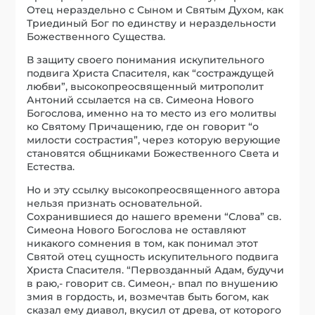
Отец нераздельно с Сыном и Святым Духом, как
Триединый Бог по единству и нераздельности
Божественного Существа.
В защиту своего понимания искупительного
подвига Христа Спасителя, как “состраждущей
любви”, высокопреосвященный митрополит
Антоний ссылается на св. Симеона Нового
Богослова, именно на то место из его молитвы
ко Святому Причащению, где он говорит “о
милости сострастия”, через которую верующие
становятся общниками Божественного Света и
Естества.
Но и эту ссылку высокопреосвященного автора
нельзя признать основательной.
Сохранившиеся до нашего времени “Слова” св.
Симеона Нового Богослова не оставляют
никакого сомнения в том, как понимал этот
Святой отец сущность искупительного подвига
Христа Спасителя. “Первозданный Адам, будучи
в раю,- говорит св. Симеон,- впал по внушению
змия в гордость, и, возмечтав быть богом, как
сказал ему диавол, вкусил от древа, от которого