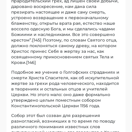
прародительский грех, ад лишен своей добычи,
даровано воскресение, нам дана сила
презирать настоящее и даже саму смерть,
устроено возвращение к первоначальному
блаженству, открыты врата рая, естество наше
воссело одесную Бога, и мы сделались чадами
Божиими и наследниками. Все это совершено
крестом”.[145] Поэтому, по словам Святого отца,
должно поклоняться самому древу, на котором
Христос принес Себя в жертву за нас, как
освященному прикосновением святых Тела и
Крови.[146]
Подобное же учение о Голгофских страданиях и
смерти Христа Спасителя, как об искупительной
жертве за грехи рода человеческого, находится
в творениях и остальных отцов и учителей
Церкви. Но этого мало: оно даже формально
утверждено целым поместным собором
Константинопольской Церкви 1156 года.
Собор этот был созван для разрешения
разногласий, возникших в то время по поводу
различного понимания известных слов