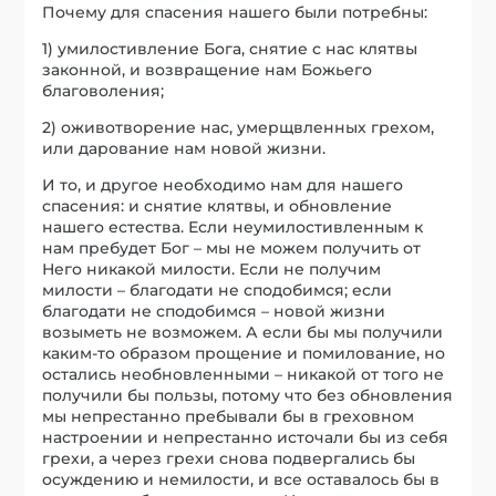
Почему для спасения нашего были потребны:
1) умилостивление Бога, снятие с нас клятвы
законной, и возвращение нам Божьего
благоволения;
2) оживотворение нас, умерщвленных грехом,
или дарование нам новой жизни.
И то, и другое необходимо нам для нашего
спасения: и снятие клятвы, и обновление
нашего естества. Если неумилостивленным к
нам пребудет Бог – мы не можем получить от
Него никакой милости. Если не получим
милости – благодати не сподобимся; если
благодати не сподобимся – новой жизни
возыметь не возможем. А если бы мы получили
каким-то образом прощение и помилование, но
остались необновленными – никакой от того не
получили бы пользы, потому что без обновления
мы непрестанно пребывали бы в греховном
настроении и непрестанно источали бы из себя
грехи, а через грехи снова подвергались бы
осуждению и немилости, и все оставалось бы в