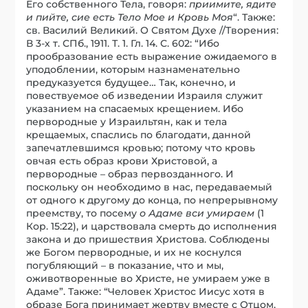
Его собственного Тела, говоря:
приимите, ядите
и пийте, сие есть Тело Мое и Кровь Моя
“. Также:
св. Василий Великий. О Святом Духе //Творения:
В 3-х т. СПб., 1911. Т. 1. Гл. 14. С. 602: “Ибо
прообразование есть выражение ожидаемого в
уподоблении, которым назнаменательно
предуказуется будущее… Так, конечно, и
повествуемое об изведении Израиля служит
указанием на спасаемых крещением. Ибо
первородные у Израильтян, как и тела
крещаемых, спаслись по благодати, данной
запечатлевшимся кровью; потому что кровь
овчая есть образ крови Христовой, а
первородные – образ первозданного. И
поскольку он необходимо в нас, передаваемый
от одного к другому до конца, по непрерывному
преемству, то посему
о Адаме вси умираем
(1
Кор. 15:22), и царствовала смерть до исполнения
закона и до пришествия Христова. Соблюдены
же Богом первородные, и их не коснулся
погубляющий – в показание, что и мы,
оживотворенные во Христе, не умираем уже в
Адаме”. Также: “Человек Христос Иисус хотя в
образе Бога принимает жертву вместе с Отцом,