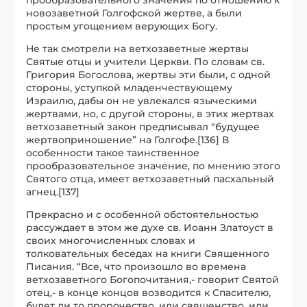
новозаветной Голгофской жертве, а были
простым угощением верующих Богу.
Не так смотрели на ветхозаветные жертвы
Святые отцы и учители Церкви. По словам св.
Григория Богослова, жертвы эти были, с одной
стороны, уступкой младенчествующему
Израилю, дабы он не увлекался языческими
жертвами, но, с другой стороны, в этих жертвах
ветхозаветный закон предписывал “будущее
жертвоприношение” на Голгофе.[136] В
особенности такое таинственное
прообразовательное значение, по мнению этого
Святого отца, имеет ветхозаветный пасхальный
агнец.[137]
Прекрасно и с особенной обстоятельностью
рассуждает в этом же духе св. Иоанн Златоуст в
своих многочисленных словах и
толковательных беседах на книги Священного
Писания. “Все, что произошло во времена
ветхозаветного Богопочитания,- говорит Святой
отец,- в конце концов возводится к Спасителю,
будет ли то пророчество, или священство, или