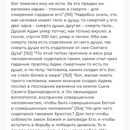
Бог повелел ему не ясти. За это предан он
великим карам – тлению и смерти – для
смирения гордыни его”.[151] “Надобно знать, что
как человек имеет тело и душу, то смертей у его
две: одна – смерть души, другая – смерть тела…
Душой Адам умер тотчас, как только вкусил, а
после, спустя 930 лет, умер и телом. Ибо как
смерть тела есть отделение от него души, так
смерть души есть отдаление от нее Святаго
Духа”.[152] “По этой потом причине и весь род
человеческий соделался таким, каким стал чрез
падение праотец Адам, смертным то есть по
душе, и по телу. Человека, каким создал его Бог,
не стало более в мире”.[153] “Бог, желая иметь
такого человека, каким вначале создал Адама,
послал в последние времена на землю Сына
Своего Единородного, и Он пришедши
воплотился, восприняв совершенное
человечество, чтобы быть совершенным Богом
и совершенным человеком”.[154] “Но для чего
соделался таковым Христос? Для того чтобы
соблюсти закон Божий и заповеди Его, и чтобы
вступить в борьбу и победить диавола. То и