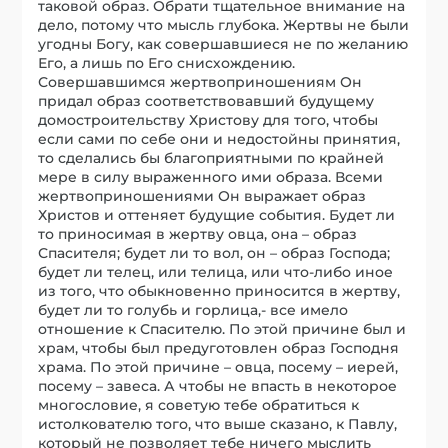
таковой образ. Обрати тщательное внимание на
дело, потому что мысль глубока. Жертвы не были
угодны Богу, как совершавшиеся не по желанию
Его, а лишь по Его снисхождению.
Совершавшимся жертвоприношениям Он
придал образ соответствовавший будущему
домостроительству Христову для того, чтобы
если сами по себе они и недостойны принятия,
то сделались бы благоприятными по крайней
мере в силу выраженного ими образа. Всеми
жертвоприношениями Он выражает образ
Христов и оттеняет будущие события. Будет ли
то приносимая в жертву овца, она – образ
Спасителя; будет ли то вол, он – образ Господа;
будет ли телец, или телица, или что-либо иное
из того, что обыкновенно приносится в жертву,
будет ли то голубь и горлица,- все имело
отношение к Спасителю. По этой причине был и
храм, чтобы был предуготовлен образ Господня
храма. По этой причине – овца, посему – иерей,
посему – завеса. А чтобы не впасть в некоторое
многословие, я советую тебе обратиться к
истолкователю того, что выше сказано, к Павлу,
который не позволяет тебе ничего мыслить