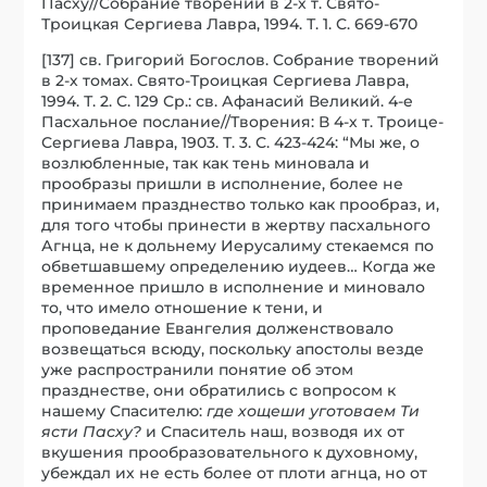
Пасху//Собрание творений в 2-х т. Свято-
Троицкая Сергиева Лавра, 1994. Т. 1. С. 669-670
[137] св. Григорий Богослов. Собрание творений
в 2-х томах. Свято-Троицкая Сергиева Лавра,
1994. Т. 2. С. 129 Ср.: св. Афанасий Великий. 4-е
Пасхальное послание//Творения: В 4-х т. Троице-
Сергиева Лавра, 1903. Т. 3. С. 423-424: “Мы же, о
возлюбленные, так как тень миновала и
прообразы пришли в исполнение, более не
принимаем празднество только как прообраз, и,
для того чтобы принести в жертву пасхального
Агнца, не к дольнему Иерусалиму стекаемся по
обветшавшему определению иудеев… Когда же
временное пришло в исполнение и миновало
то, что имело отношение к тени, и
проповедание Евангелия долженствовало
возвещаться всюду, поскольку апостолы везде
уже распространили понятие об этом
празднестве, они обратились с вопросом к
нашему Спасителю:
где хощеши уготоваем Ти
ясти Пасху?
и Спаситель наш, возводя их от
вкушения прообразовательного к духовному,
убеждал их не есть более от плоти агнца, но от