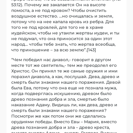
53:12). Почему же закалается Он на высоте
помоста, а не под кровом? Чтобы очистить
воздушное естество. …но очищалась и земля,
потому что на нее капала кровь из ребра. Для
того не под кровлей, для того не в храме
иудейском, чтобы не утаили жертвы иудеи, и ты
не подумал, что она приносится за один этот
народ… чтобы тебе знать, что жертва всеобща,
что приношение – за всю землю”.[143]
“Чем победил нас диавол,- говорит в другом
месте тот же святитель,- тем же преодолел его
Христос. Он принял те же самые оружия и ими
поразил диавола, а как, послушай. Дева, древо и
смерть были знаками нашего поражения. Девой
была Ева, потому что она еще не познала мужа,
когда подверглась искушению, древом было
древо познания добра и зла, смертью было
наказание Адаму. Видишь ли, как дева, древо и
смерть были знаками нашего поражения?
Посмотри же как потом они же сделались
орудиями победы. Вместо Евы – Мария, вместо
древа познания добра и зла – древо креста,
вместо смерти Адама – смерть Господа. Видишь