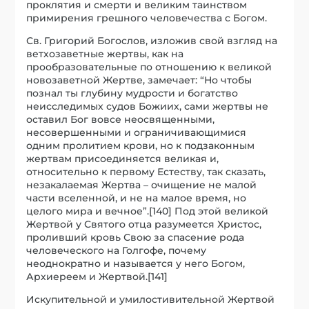
проклятия и смерти и великим таинством
примирения грешного человечества с Богом.
Св. Григорий Богослов, изложив свой взгляд на
ветхозаветные жертвы, как на
прообразовательные по отношению к великой
новозаветной Жертве, замечает: “Но чтобы
познал ты глубину мудрости и богатство
неисследимых судов Божиих, сами жертвы не
оставил Бог вовсе неосвященными,
несовершенными и ограничивающимися
одним пролитием крови, но к подзаконным
жертвам присоединяется великая и,
относительно к первому Естеству, так сказать,
незакалаемая Жертва – очищение не малой
части вселенной, и не на малое время, но
целого мира и вечное”.[140] Под этой великой
Жертвой у Святого отца разумеется Христос,
проливший кровь Свою за спасение рода
человеческого на Голгофе, почему
неоднократно и называется у него Богом,
Архиереем и Жертвой.[141]
Искупительной и умилостивительной Жертвой