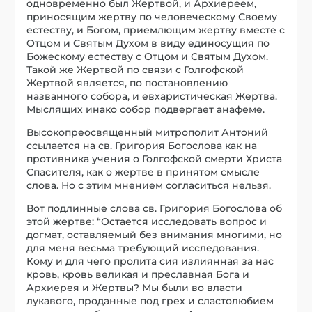
одновременно был Жертвой, и Архиереем,
приносящим жертву по человеческому Своему
естеству, и Богом, приемлющим жертву вместе с
Отцом и Святым Духом в виду единосущия по
Божескому естеству с Отцом и Святым Духом.
Такой же Жертвой по связи с Голгофской
Жертвой является, по постановлению
названного собора, и евхаристическая Жертва.
Мыслящих инако собор подвергает анафеме.
Высокопреосвященный митрополит Антоний
ссылается на св. Григория Богослова как на
противника учения о Голгофской смерти Христа
Спасителя, как о жертве в принятом смысле
слова. Но с этим мнением согласиться нельзя.
Вот подлинные слова св. Григория Богослова об
этой жертве: “Остается исследовать вопрос и
догмат, оставляемый без внимания многими, но
для меня весьма требующий исследования.
Кому и для чего пролита сия излиянная за нас
кровь, кровь великая и преславная Бога и
Архиерея и Жертвы? Мы были во власти
лукавого, проданные под грех и сластолюбием