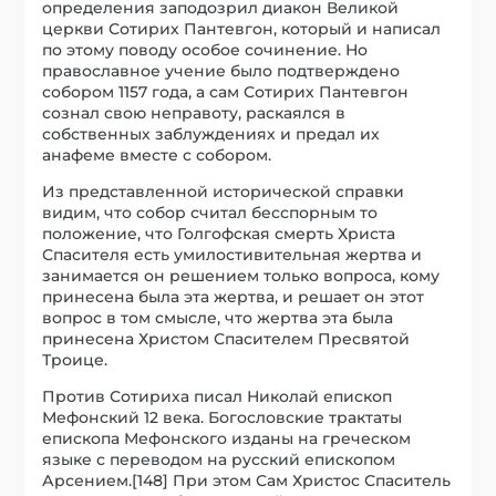
определения заподозрил диакон Великой
церкви Сотирих Пантевгон, который и написал
по этому поводу особое сочинение. Но
православное учение было подтверждено
собором 1157 года, а сам Сотирих Пантевгон
сознал свою неправоту, раскаялся в
собственных заблуждениях и предал их
анафеме вместе с собором.
Из представленной исторической справки
видим, что собор считал бесспорным то
положение, что Голгофская смерть Христа
Спасителя есть умилостивительная жертва и
занимается он решением только вопроса, кому
принесена была эта жертва, и решает он этот
вопрос в том смысле, что жертва эта была
принесена Христом Спасителем Пресвятой
Троице.
Против Сотириха писал Николай епископ
Мефонский 12 века. Богословские трактаты
епископа Мефонского изданы на греческом
языке с переводом на русский епископом
Арсением.[148] При этом Сам Христос Спаситель