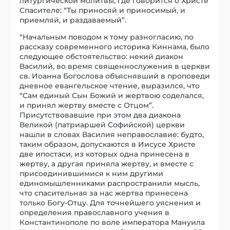
литургической молитвы, где говорится о Христе
Спасителе: “Ты приносяй и приносимый, и
приемляй, и раздаваемый”.
“Начальным поводом к тому разногласию, по
рассказу современного историка Киннама, было
следующее обстоятельство: некий диакон
Василий, во время священнослужения в церкви
св. Иоанна Богослова объяснявший в проповеди
дневное евангельское чтение, выразился, что
“Сам единый Сын Божий и жертвою соделался,
и принял жертву вместе с Отцом”.
Присутствовавшие при этом два диакона
Великой (патриаршей Софийской) церкви
нашли в словах Василия неправославие: будто,
таким образом, допускаются в Иисусе Христе
две ипостаси, из которых одна принесена в
жертву, а другая приняла жертву, и вместе с
присоединившимися к ним другими
единомышленниками распространили мысль,
что спасительная за нас жертва принесена
только Богу-Отцу. Для точнейшего уяснения и
определения православного учения в
Константинополе по воле императора Мануила