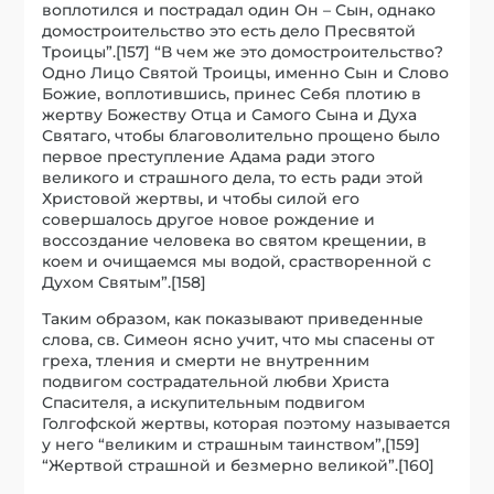
воплотился и пострадал один Он – Сын, однако
домостроительство это есть дело Пресвятой
Троицы”.[157] “В чем же это домостроительство?
Одно Лицо Святой Троицы, именно Сын и Слово
Божие, воплотившись, принес Себя плотию в
жертву Божеству Отца и Самого Сына и Духа
Святаго, чтобы благоволительно прощено было
первое преступление Адама ради этого
великого и страшного дела, то есть ради этой
Христовой жертвы, и чтобы силой его
совершалось другое новое рождение и
воссоздание человека во святом крещении, в
коем и очищаемся мы водой, срастворенной с
Духом Святым”.[158]
Таким образом, как показывают приведенные
слова, св. Симеон ясно учит, что мы спасены от
греха, тления и смерти не внутренним
подвигом сострадательной любви Христа
Спасителя, а искупительным подвигом
Голгофской жертвы, которая поэтому называется
у него “великим и страшным таинством”,[159]
“Жертвой страшной и безмерно великой”.[160]