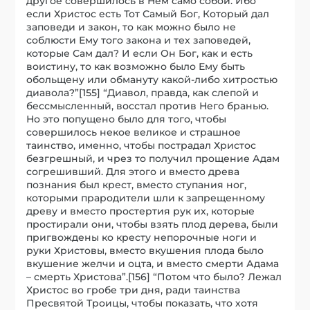
другое совершилось в Нем само собой. Ибо
если Христос есть Тот Самый Бог, Который дал
заповеди и закон, то как можно было не
соблюсти Ему того закона и тех заповедей,
которые Сам дал? И если Он Бог, как и есть
воистину, то как возможно было Ему быть
обольщену или обмануту какой-либо хитростью
диавола?”[155] “Диавол, правда, как слепой и
бессмысленный, восстал против Него бранью.
Но это попущено было для того, чтобы
совершилось некое великое и страшное
таинство, именно, чтобы пострадал Христос
безгрешный, и чрез то получил прощение Адам
согрешивший. Для этого и вместо древа
познания был крест, вместо ступания ног,
которыми прародители шли к запрещенному
древу и вместо простертия рук их, которые
простирали они, чтобы взять плод дерева, были
пригвождены ко кресту непорочные ноги и
руки Христовы, вместо вкушения плода было
вкушение желчи и оцта, и вместо смерти Адама
– смерть Христова”.[156] “Потом что было? Лежал
Христос во гробе три дня, ради таинства
Пресвятой Троицы, чтобы показать, что хотя