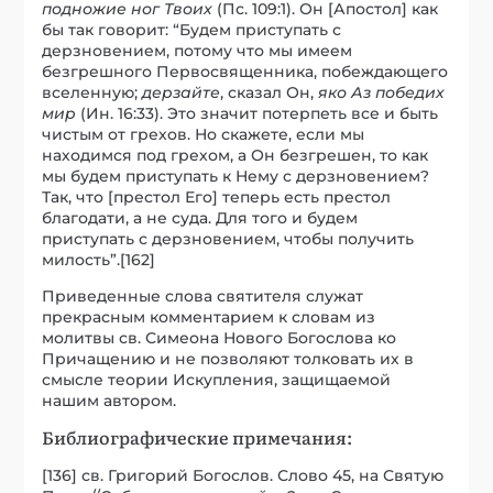
подножие ног Твоих
(Пс. 109:1). Он [Апостол] как
бы так говорит: “Будем приступать с
дерзновением, потому что мы имеем
безгрешного Первосвященника, побеждающего
вселенную;
дерзайте
, сказал Он,
яко Аз победих
мир
(Ин. 16:33). Это значит потерпеть все и быть
чистым от грехов. Но скажете, если мы
находимся под грехом, а Он безгрешен, то как
мы будем приступать к Нему с дерзновением?
Так, что [престол Его] теперь есть престол
благодати, а не суда. Для того и будем
приступать с дерзновением, чтобы получить
милость”.[162]
Приведенные слова святителя служат
прекрасным комментарием к словам из
молитвы св. Симеона Нового Богослова ко
Причащению и не позволяют толковать их в
смысле теории Искупления, защищаемой
нашим автором.
Библиографические примечания:
[136] св. Григорий Богослов. Слово 45, на Святую