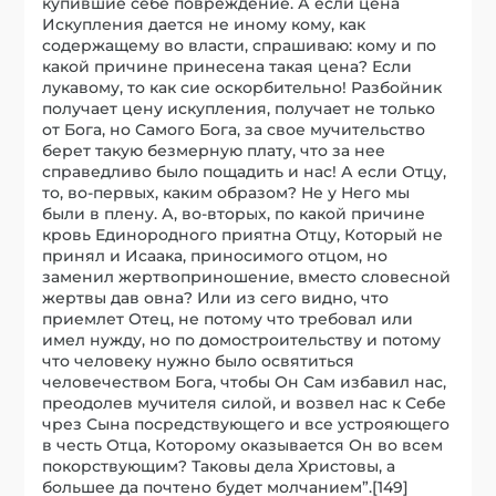
купившие себе повреждение. А если цена
Искупления дается не иному кому, как
содержащему во власти, спрашиваю: кому и по
какой причине принесена такая цена? Если
лукавому, то как сие оскорбительно! Разбойник
получает цену искупления, получает не только
от Бога, но Самого Бога, за свое мучительство
берет такую безмерную плату, что за нее
справедливо было пощадить и нас! А если Отцу,
то, во-первых, каким образом? Не у Него мы
были в плену. А, во-вторых, по какой причине
кровь Единородного приятна Отцу, Который не
принял и Исаака, приносимого отцом, но
заменил жертвоприношение, вместо словесной
жертвы дав овна? Или из сего видно, что
приемлет Отец, не потому что требовал или
имел нужду, но по домостроительству и потому
что человеку нужно было освятиться
человечеством Бога, чтобы Он Сам избавил нас,
преодолев мучителя силой, и возвел нас к Себе
чрез Сына посредствующего и все устрояющего
в честь Отца, Которому оказывается Он во всем
покорствующим? Таковы дела Христовы, а
большее да почтено будет молчанием”.[149]