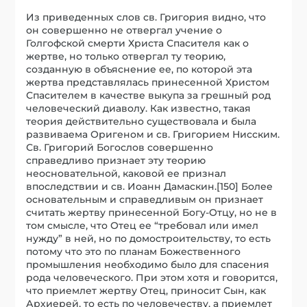
Из приведенных слов св. Григория видно, что
он совершенно не отвергал учение о
Голгофской смерти Христа Спасителя как о
жертве, но только отвергал ту теорию,
созданную в объяснение ее, по которой эта
жертва представлялась принесенной Христом
Спасителем в качестве выкупа за грешный род
человеческий диаволу. Как известно, такая
теория действительно существовала и была
развиваема Оригеном и св. Григорием Нисским.
Св. Григорий Богослов совершенно
справедливо признает эту теорию
неосновательной, каковой ее признал
впоследствии и св. Иоанн Дамаскин.[150] Более
основательным и справедливым он признает
считать жертву принесенной Богу-Отцу, но не в
том смысле, что Отец ее “требовал или имел
нужду” в ней, но по домостроительству, то есть
потому что это по планам Божественного
промышления необходимо было для спасения
рода человеческого. При этом хотя и говорится,
что приемлет жертву Отец, приносит Сын, как
Архиерей, то есть по человечеству, а приемлет