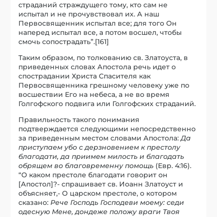
страданий страждущего тому, кто сам не
испытал и не прочувствовал их. А наш
Первосвященник испытал все; для того Он
наперед испытал все, а потом восшел, чтобы
смочь сопострадать”.[161]
Таким образом, по толкованию св. Златоуста, в
приведенных словах Апостола речь идет о
спострадании Христа Спасителя как
Первосвященника грешному человеку уже по
восшествии Его на небеса, а не во время
Голгофского подвига или Голгофских страданий.
Правильность такого понимания
подтверждается следующими непосредственно
за приведенным местом словами Апостола:
Да
приступаем убо с дерзновением к престолу
благодати, да приимем милость и благодать
обрящем во благовременну помощь
(Евр. 4:16).
“О каком престоле благодати говорит он
[Апостол]?- спрашивает св. Иоанн Златоуст и
объясняет,- О царском престоле, о котором
сказано:
Рече Господь Господеви моему: седи
одесную Мене, дондеже положу враги Твоя