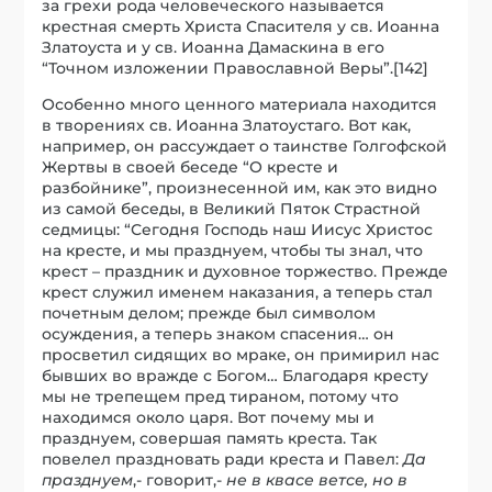
за грехи рода человеческого называется
крестная смерть Христа Спасителя у св. Иоанна
Златоуста и у св. Иоанна Дамаскина в его
“Точном изложении Православной Веры”.[142]
Особенно много ценного материала находится
в творениях св. Иоанна Златоустаго. Вот как,
например, он рассуждает о таинстве Голгофской
Жертвы в своей беседе “О кресте и
разбойнике”, произнесенной им, как это видно
из самой беседы, в Великий Пяток Страстной
седмицы: “Сегодня Господь наш Иисус Христос
на кресте, и мы празднуем, чтобы ты знал, что
крест – праздник и духовное торжество. Прежде
крест служил именем наказания, а теперь стал
почетным делом; прежде был символом
осуждения, а теперь знаком спасения… он
просветил сидящих во мраке, он примирил нас
бывших во вражде с Богом… Благодаря кресту
мы не трепещем пред тираном, потому что
находимся около царя. Вот почему мы и
празднуем, совершая память креста. Так
повелел праздновать ради креста и Павел:
Да
празднуем
,- говорит,-
не в квасе ветсе, но в