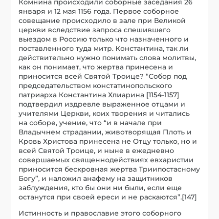
Комнина происходили соборные заседания 26
января и 12 мая 1156 года. Первое соборное
совещание происходило в зале при Великой
церкви вследствие запроса спешившего
выездом в Россию только что назначенного и
поставленного туда митр. Константина, так ли
действительно нужно понимать слова молитвы,
как он понимает, что жертва принесена и
приносится всей Святой Троице? “Собор под
председательством констатинопольского
патриарха Константина Хлиарина [1154-1157]
подтвердил издревле выраженное отцами и
учителями Церкви, коих творения и читались
на соборе, учение, что “и в начале при
Владычнем страдании, животворящая Плоть и
Кровь Христова принесена не Отцу только, но и
всей Святой Троице, и ныне в ежедневно
совершаемых священнодействиях евхаристии
приносится бескровная жертва Триипостасному
Богу”, и наложил анафему на защитников
заблуждения, кто бы они ни были, если еще
останутся при своей ереси и не раскаются”.[147]
Истинность и православие этого соборного