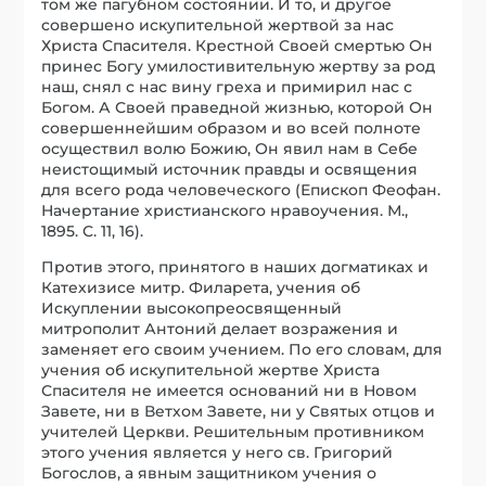
том же пагубном состоянии. И то, и другое
совершено искупительной жертвой за нас
Христа Спасителя. Крестной Своей смертью Он
принес Богу умилостивительную жертву за род
наш, снял с нас вину греха и примирил нас с
Богом. А Своей праведной жизнью, которой Он
совершеннейшим образом и во всей полноте
осуществил волю Божию, Он явил нам в Себе
неистощимый источник правды и освящения
для всего рода человеческого (Епископ Феофан.
Начертание христианского нравоучения. М.,
1895. С. 11, 16).
Против этого, принятого в наших догматиках и
Катехизисе митр. Филарета, учения об
Искуплении высокопреосвященный
митрополит Антоний делает возражения и
заменяет его своим учением. По его словам, для
учения об искупительной жертве Христа
Спасителя не имеется оснований ни в Новом
Завете, ни в Ветхом Завете, ни у Святых отцов и
учителей Церкви. Решительным противником
этого учения является у него св. Григорий
Богослов, а явным защитником учения о