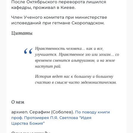
После Октябрьского переворота лишился
кафедры, проживал в Киеве.
Член Ученого комитета при министерстве
исповеданий при гетмане Скоропадском.
Цитаты
Нравственность человека… как и все,
улучшается. Нравственное зло или эгоизм… со
временем сменится альтруизмом, и на земле
наступит рай.
История ведет нас к большему и большему
счастию в смысле чисто эвдемонистическом.
О нем
архиеп. Серафим (Соболев).
По поводу книги
проф. Протоиерея П.Я. Светлова “Идея
Царства Божия”
Основные труды