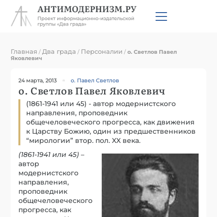
Главная
Два града
Персоналии
/
/
/
о. Светлов Павел
Яковлевич
24 марта, 2013
о. Павел Светлов
о. Светлов Павел Яковлевич
(1861-1941 или 45) - автор модернистского
направления, проповедник
общечеловеческого прогресса, как движения
к Царству Божию, один из предшественников
“мирологии” втор. пол. XX века.
(1861-1941 или 45)
–
автор
модернистского
направления,
проповедник
общечеловеческого
прогресса, как