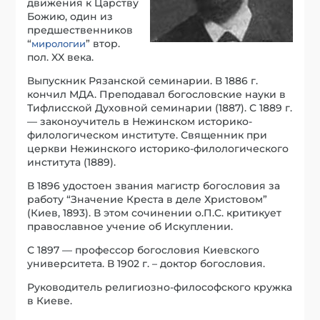
движения к Царству
Божию, один из
предшественников
“
” втор.
мирологии
пол. XX века.
Выпускник Рязанской семинарии. В 1886 г.
кончил МДА. Преподавал богословские науки в
Тифлисской Духовной семинарии (1887). С 1889 г.
— законоучитель в Нежинском историко-
филологическом институте. Священник при
церкви Нежинского историко-филологического
института (1889).
В 1896 удостоен звания магистр богословия за
работу “Значение Креста в деле Христовом”
(Киев, 1893). В этом сочинении о.П.С. критикует
православное учение об Искуплении.
С 1897 — профессор богословия Киевского
университета. В 1902 г. – доктор богословия.
Руководитель религиозно-философского кружка
в Киеве.