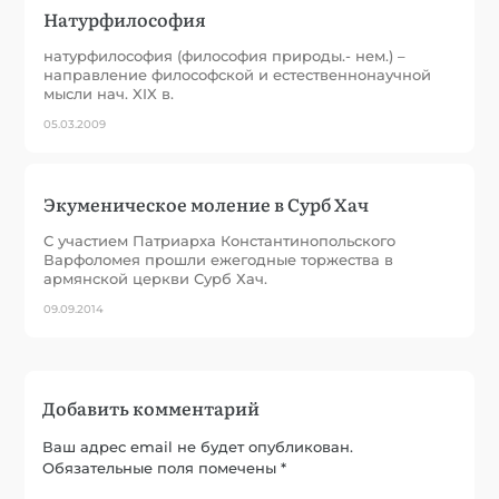
Натурфилософия
натурфилософия (философия природы.- нем.) –
направление философской и естественнонаучной
мысли нач. XIX в.
05.03.2009
Экуменическое моление в Сурб Хач
С участием Патриарха Константинопольского
Варфоломея прошли ежегодные торжества в
армянской церкви Сурб Хач.
09.09.2014
Добавить комментарий
Ваш адрес email не будет опубликован.
Обязательные поля помечены
*