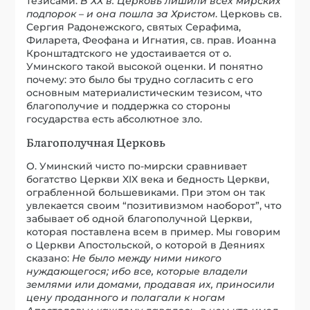
тезисами:
В ХХ в. Церковь лишили всех мирских
подпорок – и она пошла за Христом
. Церковь св.
Сергия Радонежского, святых Серафима,
Филарета, Феофана и Игнатия, св. прав. Иоанна
Кронштадтского не удостаивается от о.
Уминского такой высокой оценки. И понятно
почему: это было бы трудно согласить с его
основным материалистическим тезисом, что
благополучие и поддержка со стороны
государства есть абсолютное зло.
Благополучная Церковь
О. Уминский чисто по-мирски сравнивает
богатство Церкви XIX века и бедность Церкви,
ограбленной большевиками. При этом он так
увлекается своим “позитивизмом наоборот”, что
забывает об одной благополучной Церкви,
которая поставлена всем в пример. Мы говорим
о Церкви Апостольской, о которой в Деяниях
сказано:
Не было между ними никого
нуждающегося; ибо все, которые владели
землями или домами, продавая их, приносили
цену проданного и полагали к ногам