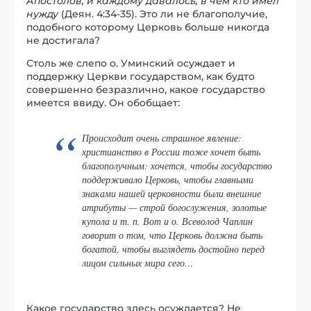
Апостолов; и каждому давалось, в чем кто имел
нужду
(Деян. 4:34-35). Это ли не благополучие,
подобного которому Церковь больше никогда
не достигала?
Столь же слепо о. Уминский осуждает и
поддержку Церкви государством, как будто
совершенно безразлично, какое государство
имеется ввиду. Он обобщает:
Происходит очень страшное явление:
христианство в России тоже хочет быть
благополучным: хочется, чтобы государство
поддерживало Церковь, чтобы главными
знаками нашей церковности были внешние
атрибуты — строй богослужения, золотые
купола и т. п. Вот и о. Всеволод Чаплин
говорит о том, что Церковь должна быть
богатой, чтобы выглядеть достойно перед
лицом сильных мира сего…
Какое государство здесь осуждается? Не