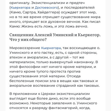
оригиналу. Экзистенциализм и предтеч
(
и
), и последователей
Кьеркегора
Достоевского
(Камю, Сартра, Хайдеггера) осуждает этот мир,
но в то же время отрицает существование мира
иного, отрицает все духовное вечное. Как писал
Камю:
Жизнь есть ложь, и эта ложь вечна
.
Священник Алексий Уминский и Кьеркегор.
Что у них общего?
Мировоззрение
, так восхищающее о.
Кьеркегора
Уминского и его паству, есть, с одной стороны,
атеизм и аморализм, а с другой – тот же
материализм, только вывернутый наизнанку. В
этой философии нет ничего кроме материи, и
ничего кроме тупого протеста против
существования этой материи. Отсюда
бесполезные поиски зла в вещах как таковых и
аморальное воспевание страданий как таковых.
В приложении к Церкви экзистенциализм
выглядит еще более дико, если это вообще
возможно. Некоторые заявления о. Уминского
относятся к разряду фантасмагорий, когда,