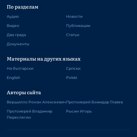
По разделам
Аудио
Новости
Видео
Публикации
Два града
Статьи
Документы
Материалы на других языках
На български
Српски
English
Polski
Авторы сайта
Вершилло Роман Алексеевич
Протоиерей Божидар Главев
Протоиерей Владимир
Рысин Игорь
Переслегин