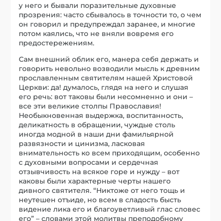
у него и бывали поразительные духовные
прозрения: часто сбывалось в точности то, о чем
он говорил и предупреждал заранее, и многие
потом каялись, что не вняли вовремя его
предостережениям.
Сам внешний облик его, манера себя держать и
говорить невольно возводили мысль к древним
прославленным святителям нашей Христовой
Церкви: да! думалось, глядя на него и слушая
его речь: вот таковы были несомненно и они –
все эти великие столпы Православия!
Необыкновенная выдержка, воспитанность,
деликатность в обращении, чуждые столь
иногда модной в наши дни фамильярной
развязности и цинизма, ласковая
внимательность ко всем приходящим, особенно
с духовными вопросами и сердечная
отзывчивость на всякое горе и нужду – вот
каковы были характерные черты нашего
дивного святителя. “Никтоже от него тощь и
неутешен отъиде, но всем в сладость бысть
видение лика его и благоуветливый глас словес
его” – словами этой молитвы преподобному