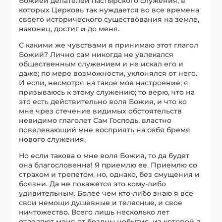
Божией делателей пастырского служения, в
которых Церковь так нуждается во все времена
своего исторического существования на земле,
наконец, достиг и до меня.
С какими же чувствами я принимаю этот глагол
Божий? Лично сам никогда не увлекался
общественным служением и не искал его и
даже; по мере возможности, уклонялся от него.
И если, несмотря на такое мое настроение, я
призываюсь к этому служению; то верю, что на
это есть действительно воля Божия, и что ко
мне чрез стечение видимых обстоятельств
невидимо глаголет Сам Господь, властно
повелевающий мне восприять на себя бремя
нового служения.
Но если такова о мне воля Божия, то да будет
она благословенна! Я приемлю ее. Приемлю со
страхом и трепетом, но, однако, без смущения и
боязни. Да не покажется это кому-либо
удивительным. Более чем кто-либо знаю я все
свои немощи душевные и телесные, и свое
ничтожество. Всего лишь несколько лет
отделяют меня от бездны небытия, из которой я