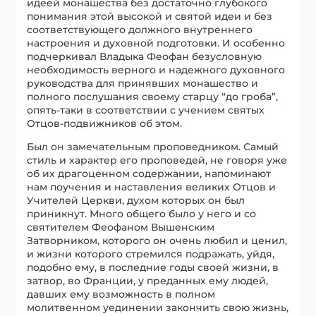
идеей монашества без достаточно глубокого
понимания этой высокой и святой идеи и без
соответствующего должного внутреннего
настроения и духовной подготовки. И особенно
подчеркивал Владыка Феофан безусловную
необходимость верного и надежного духовного
руководства для принявших монашество и
полного послушания своему старцу “до гроба”,
опять-таки в соответствии с учением святых
Отцов-подвижников об этом.
Был он замечательным проповедником. Самый
стиль и характер его проповедей, не говоря уже
об их драгоценном содержании, напоминают
нам поучения и наставления великих Отцов и
Учителей Церкви, духом которых он был
приникнут. Много общего было у него и со
святителем Феофаном Вышенским
Затворником, которого он очень любил и ценил,
и жизни которого стремился подражать, уйдя,
подобно ему, в последние годы своей жизни, в
затвор, во Франции, у преданных ему людей,
давших ему возможность в полном
молитвенном уединении закончить свою жизнь,