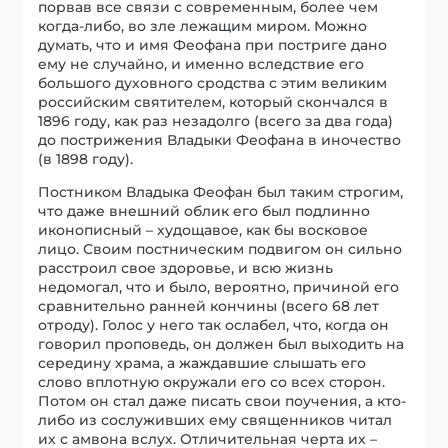
порвав все связи с современным, более чем
когда-либо, во зле лежащим миром. Можно
думать, что и имя Феофана при постриге дано
ему не случайно, и именно вследствие его
большого духовного сродства с этим великим
российским святителем, который скончался в
1896 году, как раз незадолго (всего за два года)
до пострижения Владыки Феофана в иночество
(в 1898 году).
Постником Владыка Феофан был таким строгим,
что даже внешний облик его был подлинно
иконописный – худощавое, как бы восковое
лицо. Своим постническим подвигом он сильно
расстроил свое здоровье, и всю жизнь
недомогал, что и было, вероятно, причиной его
сравнительно ранней кончины (всего 68 лет
отроду). Голос у него так ослабел, что, когда он
говорил проповедь, он должен был выходить на
середину храма, а жаждавшие слышать его
слово вплотную окружали его со всех сторон.
Потом он стал даже писать свои поучения, а кто-
либо из сослуживших ему священников читал
их с амвона вслух. Отличительная черта их –