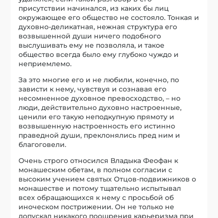
присутствии начинался, из каких бы лиц
окружающее его общество не состояло. Тонкая и
духовно-деликатная, нежная структура его
возвышенной души ничего подобного
выслушивать ему не позволяла, и такое
общество всегда было ему глубоко чуждо и
неприемлемо.
За это многие его и не любили, конечно, по
зависти к нему, чувствуя и сознавая его
несомненное духовное превосходство, – но
люди, действительно духовно настроенные,
ценили его такую неподкупную прямоту и
возвышенную настроенность его истинно
праведной души, преклонялись пред ним и
благоговели.
Очень строго относился Владыка Феофан к
монашеским обетам, в полном согласии с
высоким учением святых Отцов-подвижников о
монашестве и потому тщательно испытывал
всех обращающихся к нему с просьбой об
иноческом пострижении. Он не только не
допускал никакого поощрения карьеризма при