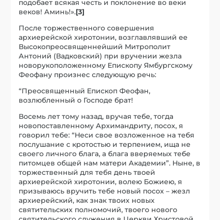
подобает всякая честь и поклонение во веки
веков! Аминь!».
[3]
После торжественного совершения
архиерейской хиротонии, возглавлявший ее
Высокопреосвященнейший Митрополит
Антоний (Вадковский) при вручении жезла
новорукоположенному Епископу Ямбургскому
Феофану произнес следующую речь:
“Преосвященный Епископ Феофан,
возлюбленный о Господе брат!
Восемь лет тому назад, вручая тебе, тогда
новопоставленному Архимандриту, посох, я
говорил тебе: “Неси свое возложенное на тебя
послушание с кротостью и терпением, ища не
своего личного блага, а блага вверяемых тебе
питомцев общей нам матери Академии”. Ныне, в
торжественный для тебя день твоей
архиерейской хиротонии, волею Божиею, я
призываюсь вручить тебе новый посох – жезл
архиерейский, как знак твоих новых
святительских полномочий, твоего нового
святительского служения в Церкви Христовой.