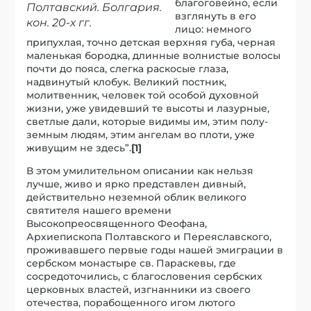
благоговейно, если
Полтавский. Болгария.
взглянуть в его
кон. 20-х гг.
лицо: немного
припухлая, точно детская верхняя губа, черная
маленькая бородка, длинные волнистые волосы
почти до пояса, слегка раскосые глаза,
надвинутый клобук. Великий постник,
молитвенник, человек той особой духовной
жизни, уже увидевший те высоты и лазурные,
светлые дали, которые видимы им, этим полу-
земным людям, этим ангелам во плоти, уже
живущим не здесь”.
[1]
В этом умилительном описании как нельзя
лучше, живо и ярко представлен дивный,
действительно неземной облик великого
святителя нашего времени
Высокопреосвященного Феофана,
Архиепископа Полтавского и Переяславского,
проживавшего первые годы нашей эмиграции в
сербском монастыре св. Параскевы, где
сосредоточились, с благословения сербских
церковных властей, изгнанники из своего
отечества, порабощенного игом лютого