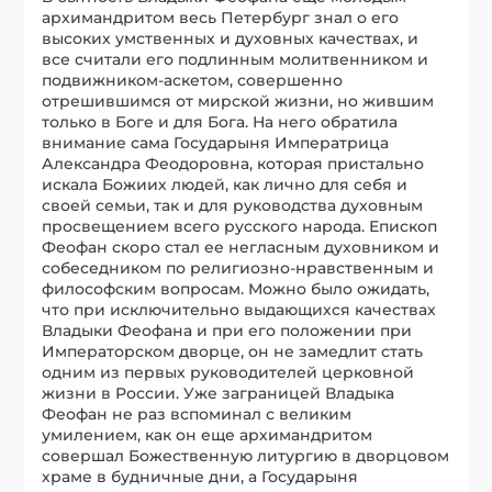
архимандритом весь Петербург знал о его
высоких умственных и духовных качествах, и
все считали его подлинным молитвенником и
подвижником-аскетом, совершенно
отрешившимся от мирской жизни, но жившим
только в Боге и для Бога. На него обратила
внимание сама Государыня Императрица
Александра Феодоровна, которая пристально
искала Божиих людей, как лично для себя и
своей семьи, так и для руководства духовным
просвещением всего русского народа. Епископ
Феофан скоро стал ее негласным духовником и
собеседником по религиозно-нравственным и
философским вопросам. Можно было ожидать,
что при исключительно выдающихся качествах
Владыки Феофана и при его положении при
Императорском дворце, он не замедлит стать
одним из первых руководителей церковной
жизни в России. Уже заграницей Владыка
Феофан не раз вспоминал с великим
умилением, как он еще архимандритом
совершал Божественную литургию в дворцовом
храме в будничные дни, а Государыня