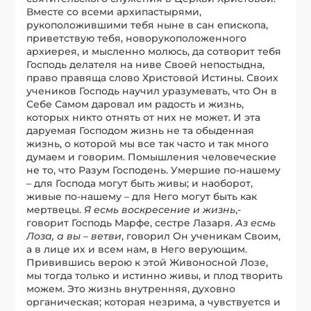
Вместе со всеми архипастырями,
рукоположившими тебя ныне в сан епископа,
приветствую тебя, новорукоположенного
архиерея, и мысленно молюсь, да сотворит тебя
Господь делателя на ниве Своей непостыдна,
право правяща слово Христовой Истины. Своих
учеников Господь научил уразумевать, что Он в
Себе Самом даровал им радость и жизнь,
которых никто отнять от них не может. И эта
даруемая Господом жизнь не та обыденная
жизнь, о которой мы все так часто и так много
думаем и говорим. Помышления человеческие
не то, что Разум Господень. Умершие по-нашему
– для Господа могут быть живы; и наоборот,
живые по-нашему – для Него могут быть как
мертвецы.
Я есмь воскресение и жизнь
,-
говорит Господь Марфе, сестре Лазаря.
Аз есмь
Лоза, а вы – ветви
, говорил Он ученикам Своим,
а в лице их и всем нам, в Него верующим.
Привившись верою к этой Живоносной Лозе,
мы тогда только и истинно живы, и плод творить
можем. Это жизнь внутренняя, духовно
органическая; которая незрима, а чувствуется и