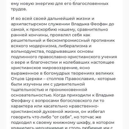
ему новую энергию для его благословенных
трудов.
И во всей своей дальнейшей жизни и
архипастырском служении Владыка Феофан до
самой, к прискорбию нашему, сравнительно
ранней кончины, проявлял себя как
решительный и бескомпромиссный противник
всякого модернизма, либерализма и
вольнодумства, подрывавших основы
подлинного православно-христианского учения
о вере и благочестии и колебавших настоящее
христианское мировоззрение, ясно
выраженное в богомудрых творениях великих
Отцов Церкви – столпов Православия,- которые
были изучены им с удивительной
тщательностью и проникновенной
основательностью. Когда приходили к Владыке
Феофану с вопросами богословского ли то
характера или касательно нравственно-
христианской духовной жизни, он избегал
говорить что-либо “от себя”, но тотчас же
подходил к своему книжному шкафу, в котором
хранились неоценимые и столь любимые им с