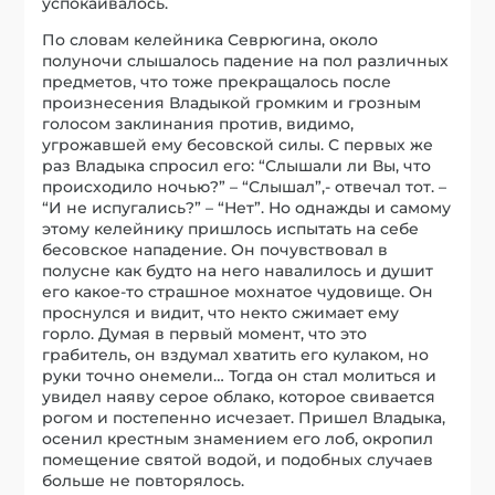
успокаивалось.
По словам келейника Севрюгина, около
полуночи слышалось падение на пол различных
предметов, что тоже прекращалось после
произнесения Владыкой громким и грозным
голосом заклинания против, видимо,
угрожавшей ему бесовской силы. С первых же
раз Владыка спросил его: “Слышали ли Вы, что
происходило ночью?” – “Слышал”,- отвечал тот. –
“И не испугались?” – “Нет”. Но однажды и самому
этому келейнику пришлось испытать на себе
бесовское нападение. Он почувствовал в
полусне как будто на него навалилось и душит
его какое-то страшное мохнатое чудовище. Он
проснулся и видит, что некто сжимает ему
горло. Думая в первый момент, что это
грабитель, он вздумал хватить его кулаком, но
руки точно онемели… Тогда он стал молиться и
увидел наяву серое облако, которое свивается
рогом и постепенно исчезает. Пришел Владыка,
осенил крестным знамением его лоб, окропил
помещение святой водой, и подобных случаев
больше не повторялось.