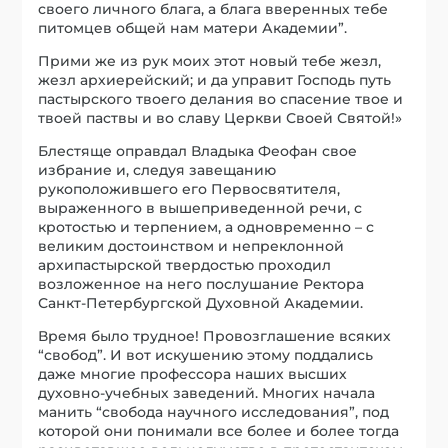
своего личного блага, а блага вверенных тебе
питомцев общей нам матери Академии”.
Прими же из рук моих этот новый тебе жезл,
жезл архиерейский; и да управит Господь путь
пастырского твоего делания во спасение твое и
твоей паствы и во славу Церкви Своей Святой!»
Блестяще оправдал Владыка Феофан свое
избрание и, следуя завещанию
рукоположившего его Первосвятителя,
выраженного в вышеприведенной речи, с
кротостью и терпением, а одновременно – с
великим достоинством и непреклонной
архипастырской твердостью проходил
возложенное на него послушание Ректора
Санкт-Петербургской Духовной Академии.
Время было трудное! Провозглашение всяких
“свобод”. И вот искушению этому поддались
даже многие профессора наших высших
духовно-учебных заведений. Многих начала
манить “свобода научного исследования”, под
которой они понимали все более и более тогда