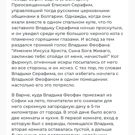
Преосвященный Епископ Серафим,
управлявший тогда русскими церковными
общинами в Болгарии. Однажды, когда они
ехали вместе в одном спальном купе, что-то
заставило Владыку Серафима ночью проснуться,
и он увидел среди купе большого черного кота с
пламенно горящими глазами. И вслед за тем
раздался громкий голос Владыки Феофана:
“Именем Иисуса Христа, Сына Бога Живаго,
заклинаю тебя: отойди от меня, нечистый!” Кот
фыркнул, огненные искры посыпались от него
во все стороны, и он исчез. С тех пор, по словам
Владыки Серафима, он стал избегать ночлега с
Владыкой Феофаном в одном помещении:
настолько его это потрясло.
В Варне, куда Владыка Феофан приезжал из
Софии на лето, почитатели его снимали для
него скромную загородную дачу в 5-ти
километрах от города. В этой даче было всего
две комнаты и кухня. В первой комнате, вход в
которую был с веранды, помещался Владыка,
вторая комната оставалась пустой, а дальше
была кухня, где располагались келейники