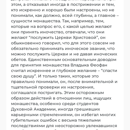
этом, а отказывал иногда в пострижении и тем,
кто искренно и хорошо были настроены, но не
понимали, как должно, всей глубины, а главное –
сущности монашества. Так, например, тем,
которые на вопрос его, с какой целью желают
они принять иночество, отвечали, что они
желают “послужить Церкви Христовой”, он
обыкновенно говорил, что для этого совсем не
обязательно принимать иноческое звание, что
можно послужить Церкви и не давая иноческих
обетов. Единственным основательным доводом
для принятия монашества Владыка Феофан
считал искреннее и глубокое желание – “спасти
свою душу”. И только таких, которые это
правильно понимали, он, после внимательной и
тщательной проверки их настроения,
соглашался постригать. Этим осторожным
образом действий в отношении лиц, ищущих
монашества, особенно среди студентов
Духовной Академии, иногда грешивших
карьерными стремлениями, он избегал многих
губительных ошибок с весьма тяжелыми
последствиями для неосторожно увлекавшихся