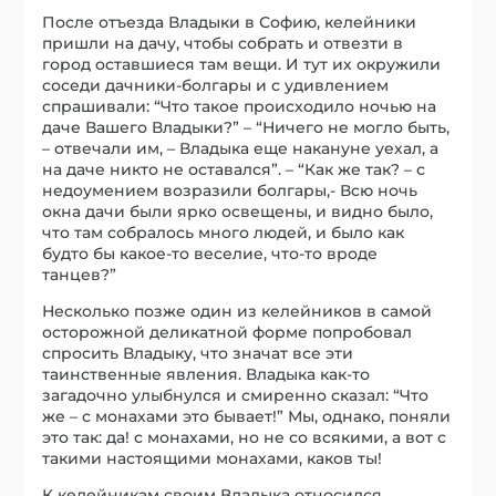
После отъезда Владыки в Софию, келейники
пришли на дачу, чтобы собрать и отвезти в
город оставшиеся там вещи. И тут их окружили
соседи дачники-болгары и с удивлением
спрашивали: “Что такое происходило ночью на
даче Вашего Владыки?” – “Ничего не могло быть,
– отвечали им, – Владыка еще накануне уехал, а
на даче никто не оставался”. – “Как же так? – с
недоумением возразили болгары,- Всю ночь
окна дачи были ярко освещены, и видно было,
что там собралось много людей, и было как
будто бы какое-то веселие, что-то вроде
танцев?”
Несколько позже один из келейников в самой
осторожной деликатной форме попробовал
спросить Владыку, что значат все эти
таинственные явления. Владыка как-то
загадочно улыбнулся и смиренно сказал: “Что
же – с монахами это бывает!” Мы, однако, поняли
это так: да! с монахами, но не со всякими, а вот с
такими настоящими монахами, каков ты!
К келейникам своим Владыка относился