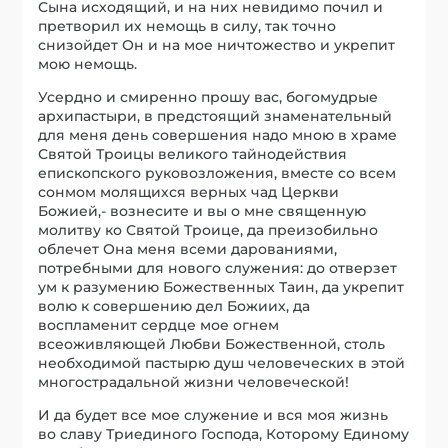
Сына исходящий, и на них невидимо почил и
претворил их немощь в силу, так точно
снизойдет Он и на мое ничтожество и укрепит
мою немощь.
Усердно и смиренно прошу вас, богомудрые
архипастыри, в предстоящий знаменательный
для меня день совершения надо мною в храме
Святой Троицы великого тайнодействия
епископского руковозложения, вместе со всем
сонмом молящихся верных чад Церкви
Божией,- вознесите и вы о мне священную
молитву ко Святой Троице, да преизобильно
облечет Она меня всеми дарованиями,
потребными для нового служения: до отверзет
ум к разумению Божественных Таин, да укрепит
волю к совершению дел Божиих, да
воспламенит сердце мое огнем
всеоживляющей Любви Божественной, столь
необходимой пастырю душ человеческих в этой
многострадальной жизни человеческой!
И да будет все мое служение и вся моя жизнь
во славу Триединого Господа, Которому Единому