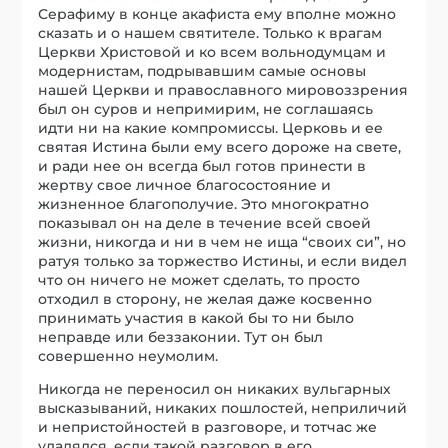
Серафиму в конце акафиста ему вполне можно
сказать и о нашем святителе. Только к врагам
Церкви Христовой и ко всем вольнодумцам и
модернистам, подрывавшим самые основы
нашей Церкви и православного мировоззрения
был он суров и непримирим, не соглашаясь
идти ни на какие компромиссы. Церковь и ее
святая Истина были ему всего дороже на свете,
и ради нее он всегда был готов принести в
жертву свое личное благосостояние и
жизненное благополучие. Это многократно
показывал он на деле в течение всей своей
жизни, никогда и ни в чем не ища “своих си”, но
ратуя только за торжество Истины, и если видел
что он ничего не может сделать, то просто
отходил в сторону, не желая даже косвенно
принимать участия в какой бы то ни было
неправде или беззаконии. Тут он был
совершенно неумолим.
Никогда не переносил он никаких вульгарных
высказываний, никаких пошлостей, неприличий
и непристойностей в разговоре, и тотчас же
удалялся, если такой разговор в его