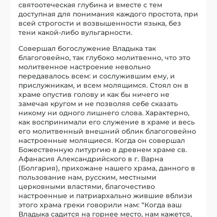
святоотеческая глубина и вместе с тем
доступная для понимания каждого простота, при
всей строгости и возвышенности языка, без
тени какой-либо вульгарности.
Совершал богослужение Владыка так
благоговейно, так глубоко молитвенно, что это
молитвенное настроение невольно
передавалось всем: и сослужившим ему, и
прислужникам, и всем молящимся. Стоял он в
храме опустив голову и как бы ничего не
замечая кругом и не позволяя себе сказать
никому ни одного лишнего слова. Характерно,
как воспринимали его служение в храме и весь
его молитвенный внешний облик благоговейно
настроенные молящиеся. Когда он совершал
Божественную литургию в древнем храме св.
Афанасия Александрийского в г. Варна
(Болгария), прихожане нашего храма, данного в
пользование нам, русским, местными
церковными властями, благочестиво
настроенные и патриархально жившие вблизи
этого храма греки говорили нам: “Когда ваш
Владыка садится на горнее место, нам кажется,