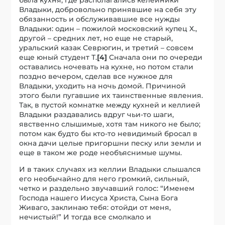
Владыки, добровольно принявшие на себя эту
обязанность и обслуживавшие все нужды
Владыки: один – пожилой московский купец Х.,
другой – средних лет, но еще не старый,
уральский казак Севрюгин, и третий – совсем
еще юный студент Т.
[4]
Сначала они по очереди
оставались ночевать на кухне, но потом стали
поздно вечером, сделав все нужное для
Владыки, уходить на ночь домой. Причиной
этого были пугавшие их таинственные явления.
Так, в пустой комнатке между кухней и келлией
Владыки раздавались вдруг чьи-то шаги,
явственно слышимые, хотя там никого не было;
потом как будто бы кто-то невидимый бросал в
окна дачи целые пригоршни песку или земли и
еще в таком же роде необъяснимые шумы.
И в таких случаях из келлии Владыки слышался
его необычайно для него громкий, сильный,
четко и раздельно звучавший голос: “Именем
Господа нашего Иисуса Христа, Сына Бога
Живаго, заклинаю тебя: отойди от меня,
нечистый!” И тогда все смолкало и