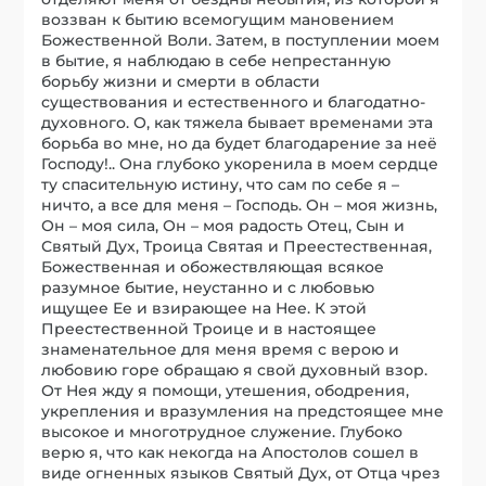
воззван к бытию всемогущим мановением
Божественной Воли. Затем, в поступлении моем
в бытие, я наблюдаю в себе непрестанную
борьбу жизни и смерти в области
существования и естественного и благодатно-
духовного. О, как тяжела бывает временами эта
борьба во мне, но да будет благодарение за неё
Господу!.. Она глубоко укоренила в моем сердце
ту спасительную истину, что сам по себе я –
ничто, а все для меня – Господь. Он – моя жизнь,
Он – моя сила, Он – моя радость Отец, Сын и
Святый Дух, Троица Святая и Преестественная,
Божественная и обожествляющая всякое
разумное бытие, неустанно и с любовью
ищущее Ее и взирающее на Нее. К этой
Преестественной Троице и в настоящее
знаменательное для меня время с верою и
любовию горе обращаю я свой духовный взор.
От Нея жду я помощи, утешения, ободрения,
укрепления и вразумления на предстоящее мне
высокое и многотрудное служение. Глубоко
верю я, что как некогда на Апостолов сошел в
виде огненных языков Святый Дух, от Отца чрез