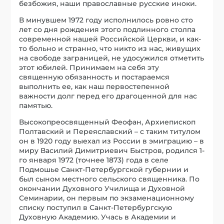
безбожия, наши православные русские иноки.
В минувшем 1972 году исполнилось ровно сто
лет со дня рождения этого подлинного столпа
современной нашей Российской Церкви, и как-
то больно и странно, что никто из нас, живущих
на свободе заграницей, не удосужился отметить
этот юбилей. Принимаем на себя эту
священную обязанность и постараемся
выполнить ее, как наш первостепенной
важности долг перед его драгоценной для нас
памятью.
Высокопреосвященный Феофан, Архиепископ
Полтавский и Переяславский – с таким титулом
он в 1920 году выехал из России в эмиграцию – в
миру Василий Димитриевич Быстров, родился 1-
го января 1972 (точнее 1873) года в селе
Подмошье Санкт-Петербургской губернии и
был сыном местного сельского священника. По
окончании Духовного Училища и Духовной
Семинарии, он первым по экзаменационному
списку поступил в Санкт-Петербургскую
Духовную Академию. Учась в Академии и