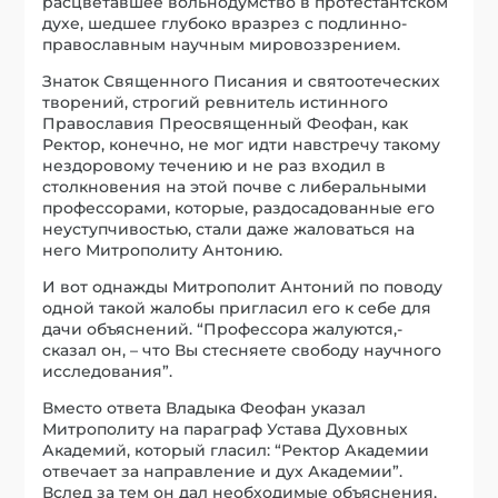
расцветавшее вольнодумство в протестантском
духе, шедшее глубоко вразрез с подлинно-
православным научным мировоззрением.
Знаток Священного Писания и святоотеческих
творений, строгий ревнитель истинного
Православия Преосвященный Феофан, как
Ректор, конечно, не мог идти навстречу такому
нездоровому течению и не раз входил в
столкновения на этой почве с либеральными
профессорами, которые, раздосадованные его
неуступчивостью, стали даже жаловаться на
него Митрополиту Антонию.
И вот однажды Митрополит Антоний по поводу
одной такой жалобы пригласил его к себе для
дачи объяснений. “Профессора жалуются,-
сказал он, – что Вы стесняете свободу научного
исследования”.
Вместо ответа Владыка Феофан указал
Митрополиту на параграф Устава Духовных
Академий, который гласил: “Ректор Академии
отвечает за направление и дух Академии”.
Вслед за тем он дал необходимые объяснения,