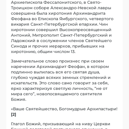
Архиепископа Фессалонитского, в Свято-
Троицком соборе Александро-Невской лавры
совершена была хиротония Архимандрита
Феофана во Епископа Ямбургского, четвертого
викария Санкт-Петербургской епархии. Чин
хиротонии совершил Высокопреосвященный
Антоний, Митрополит Санкт-Петербургский и
Ладожский в сослужении членов Святейшего
Синода и прочих иерархов, прибывших на
хиротонию, общим числом 13.
Замечательное слово произнес при своем
наречении Архимандрит Феофан, в котором
подлинно вылилась вся его святая душа,
глубоко чуждая всяких земных стремлений и
искательств. Это слово само говорит за себя,
ярко характеризуя светлую личность, “не от
мира сего”, новопосвящаемого святителя
Божия.
«Ваше Святейшество, Богомудрые Архипастыри!
[2]
Глагол Божий, призывающий на ниву Церкви