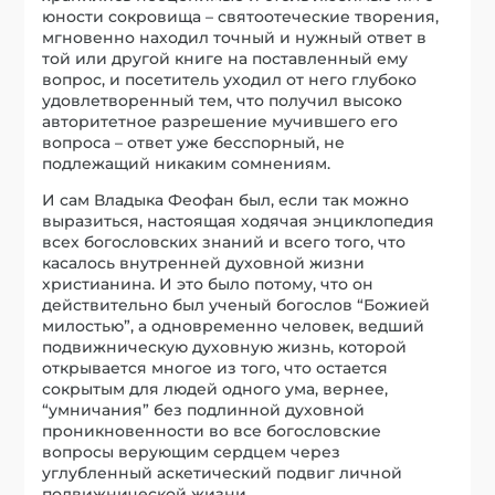
юности сокровища – святоотеческие творения,
мгновенно находил точный и нужный ответ в
той или другой книге на поставленный ему
вопрос, и посетитель уходил от него глубоко
удовлетворенный тем, что получил высоко
авторитетное разрешение мучившего его
вопроса – ответ уже бесспорный, не
подлежащий никаким сомнениям.
И сам Владыка Феофан был, если так можно
выразиться, настоящая ходячая энциклопедия
всех богословских знаний и всего того, что
касалось внутренней духовной жизни
христианина. И это было потому, что он
действительно был ученый богослов “Божией
милостью”, а одновременно человек, ведший
подвижническую духовную жизнь, которой
открывается многое из того, что остается
сокрытым для людей одного ума, вернее,
“умничания” без подлинной духовной
проникновенности во все богословские
вопросы верующим сердцем через
углубленный аскетический подвиг личной
подвижнической жизни.