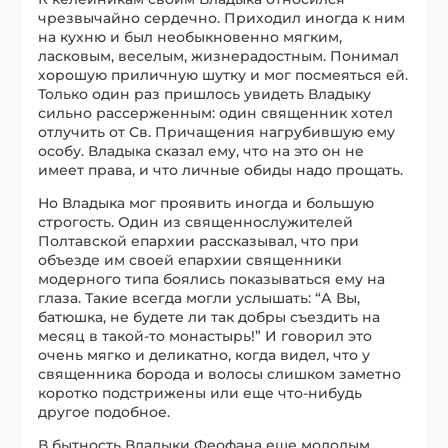
чрезвычайно сердечно. Приходил иногда к ним
на кухню и был необыкновенно мягким,
ласковым, веселым, жизнерадостным. Понимал
хорошую приличную шутку и мог посмеяться ей.
Только один раз пришлось увидеть Владыку
сильно рассерженным: один священник хотел
отлучить от Св. Причащения нагрубившую ему
особу. Владыка сказал ему, что на это он не
имеет права, и что личные обиды надо прощать.
Но Владыка мог проявить иногда и большую
строгость. Один из священнослужителей
Полтавской епархии рассказывал, что при
объезде им своей епархии священники
модерного типа боялись показываться ему на
глаза. Такие всегда могли услышать: “А Вы,
батюшка, не будете ли так добры съездить на
месяц в такой-то монастырь!” И говорил это
очень мягко и деликатно, когда видел, что у
священника борода и волосы слишком заметно
коротко подстрижены или еще что-нибудь
другое подобное.
В бытность Владыки Феофана еще молодым