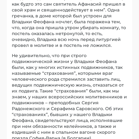
как будто это сам святитель Афанасий пришел в
свой храм и священнодействует в нем”. Одна
гречанка, в доме которой был устроен для
Владыки Феофана ночлег, была поражена тем,
что, когда она пришла утром убирать комнату, то
постель оказалась нетронутой, то есть,
очевидно, Владыка всю ночь перед литургией
провел в молитве и в постель не ложился.
Не удивительно, что при строго
подвижнической жизни у Владыки Феофана
были, как у многих истинных подвижников, так
называемые “страхования”, которыми враг
человеческого рода стремился заставить лиц,
ведущих подвижническую жизнь, отказаться от
их подвига. Такие “страхования” были, как мы
знаем, у наших всероссийских молитвенников и
подвижников – преподобных Сергия
Радонежского и Серафима Саровского. Об этих
“страхованиях”, бывших у нашего Владыки
Феофана, свидетельствуют лица, исполнявшие
при нем обязанности келейников, а также и
ездивший с ним в спальном вагоне скорого
поезда София-Варна (в Болгарии)