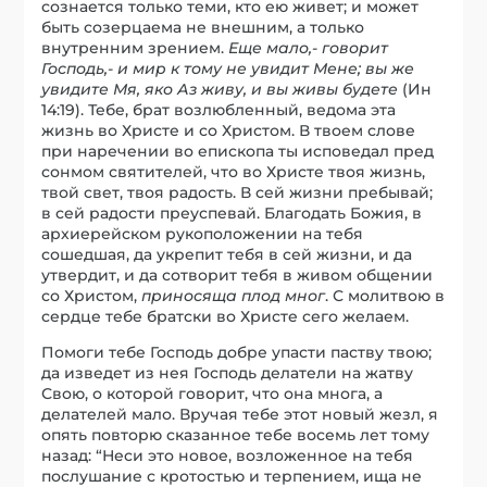
сознается только теми, кто ею живет; и может
быть созерцаема не внешним, а только
внутренним зрением.
Еще мало,- говорит
Господь,- и мир к тому не увидит Мене; вы же
увидите Мя, яко Аз живу, и вы живы будете
(Ин
14:19). Тебе, брат возлюбленный, ведома эта
жизнь во Христе и со Христом. В твоем слове
при наречении во епископа ты исповедал пред
сонмом святителей, что во Христе твоя жизнь,
твой свет, твоя радость. В сей жизни пребывай;
в сей радости преуспевай. Благодать Божия, в
архиерейском рукоположении на тебя
сошедшая, да укрепит тебя в сей жизни, и да
утвердит, и да сотворит тебя в живом общении
со Христом,
приносяща плод мног
. С молитвою в
сердце тебе братски во Христе сего желаем.
Помоги тебе Господь добре упасти паству твою;
да изведет из нея Господь делатели на жатву
Свою, о которой говорит, что она многа, а
делателей мало. Вручая тебе этот новый жезл, я
опять повторю сказанное тебе восемь лет тому
назад: “Неси это новое, возложенное на тебя
послушание с кротостью и терпением, ища не