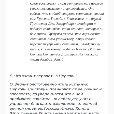
коего удостоился и сам святитель еще прежде
своего поставления на архиерейство. Они
видели, что с одной стороны святителя стоит
сам Христос Господь с Евангелием, а с другой
Пречистая Дева Богородица с омофором и
подают святителю знаки его сана, которых он
был лишен. Уразумев из сего, что дерзновение
святителя было угодно Богу, отцы собора
перестали упрекать святителя и воздали ему
честь, как великому угоднику Божию (Жития
Святых Святителя Димитрия Ростовского,
месяц декабрь, день 6).
В. Что значит веровать в Церковь?
О. Значит благоговейно чтить истинную
Церковь Христову и повиноваться ее учению и
заповедям, по уверенности, что в ней
пребывает, спасительно действует, учит и
управляет благодать, изливаемая от единой
вечной главы ее, Господа Иисуса Христа
(
Пространный Христианский Катихизис, часть