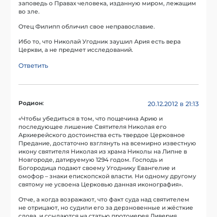
заповедь о Правах человека, изданную миром, лежащим
во зле.
Отец Филипп обличил свое неправославие.
Ибо то, что Николай Угодник заушил Ария есть вера
Церкви, а не предмет исследований.
Ответить
Родион
:
20.12.2012 в 21:13
«Чтобы убедиться в том, что пощечина Арию и
последующее лишение Святителя Николая его
Архиерейского достоинства есть твердое Церковное
Предание, достаточно взглянуть на всемирно известную
икону святителя Николая из храма Николы на Липне в
Новгороде, датируемую 1294 годом. Господь и
Богородица подают своему Угоднику Евангелие и
омофор – знаки епископской власти. Ни одному другому
святому не усвоена Церковью данная иконография».
Отче, а когда возражают, что факт суда над святителем
не отрицают, но судили его за дерзновенные и жёсткие
слова, и ссылаются на статью протоиерея Ливерия