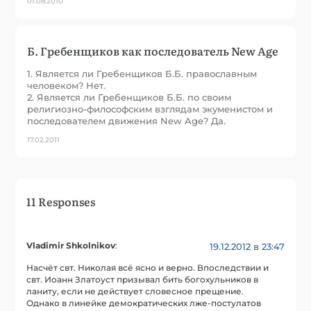
01.08.2010
Б. Гребенщиков как последователь New Age
1. Является ли Гребенщиков Б.Б. православным
человеком? Нет.
2. Является ли Гребенщиков Б.Б. по своим
религиозно-философским взглядам экуменистом и
последователем движения New Age? Да.
17.02.2011
11 Responses
Vladimir Shkolnikov
:
19.12.2012 в 23:47
Насчёт свт. Николая всё ясно и верно. Впоследствии и
свт. Иоанн Златоуст призывал бить богохульников в
ланиту, если не действует словесное прещение.
Однако в линейке демократических лже-постулатов