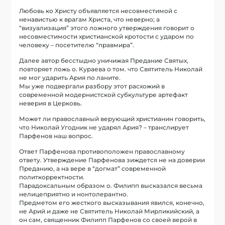
Любовь ко Христу объявляется несовместимой с
ненавистью к врагам Христа, что неверно; а
“визуализация” этого ложного утверждения говорит о
несовместимости христианской кротости с ударом по
человеку – посетителю “правмира”.
Далее автор бесстыдно уничижая Предание Святых,
повторяет ложь о. Кураева о том. что Святитель Николай
не мог ударить Ария по ланите.
Мы уже подвергали разбору этот расхожий в
современной модернистской субкультуре артефакт
неверия в Церковь.
Может ли православный верующий христианин говорить,
что Николай Угодник не ударял Ария? – транслирует
Парфенов наш вопрос.
Ответ Парфенова противоположен православному
ответу. Утверждение Парфенова зиждется не на доверии
Преданию, а на вере в “догмат” современной
политкорректности.
Парадоксальным образом о. Филипп высказался весьма
нелицеприятно и нонтолерантно.
Предметом его жесткого высказывания явился, конечно,
не Арий и даже не Святитель Николай Мирликийский, а
он сам, священник Филипп Парфенов со своей верой в