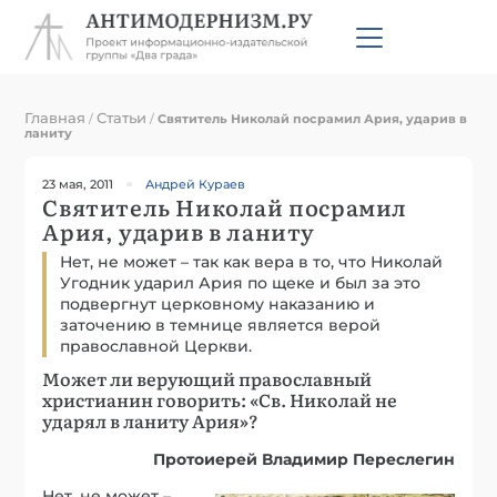
Главная
Статьи
/
/
Святитель Николай посрамил Ария, ударив в
ланиту
23 мая, 2011
Андрей Кураев
Святитель Николай посрамил
Ария, ударив в ланиту
Нет, не может – так как вера в то, что Николай
Угодник ударил Ария по щеке и был за это
подвергнут церковному наказанию и
заточению в темнице является верой
православной Церкви.
Может ли верующий православный
христианин говорить: «Св. Николай не
ударял в ланиту Ария»?
Протоиерей Владимир Переслегин
Нет, не может –