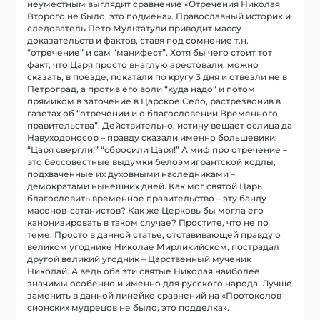
неуместным выглядит сравнение «Отречения Николая
Второго не было, это подмена». Православный историк и
следователь Петр Мультатули приводит массу
доказательств и фактов, ставя под сомнение т.н.
“отречение” и сам “манифест”. Хотя бы чего стоит тот
факт, что Царя просто внаглую арестовали, можно
сказать, в поезде, покатали по кругу 3 дня и отвезли не в
Петроград, а против его воли “куда надо” и потом
прямиком в заточение в Царское Село, растрезвонив в
газетах об “отречении и о благословении Временного
правительства”. Действительно, истину вещает ослица да
Навуходоносор – правду сказали именно большевики:
“Царя свергли!” “сбросили Царя!” А миф про отречение –
это бессовестные выдумки белоэмигрантской кодлы,
подхваченные их духовными наследниками –
демократами нынешних дней. Как мог святой Царь
благословить временное правительство – эту банду
масонов-сатанистов? Как же Церковь бы могла его
канонизировать в таком случае? Простите, что не по
теме. Просто в данной статье, отставивающей правду о
великом угоднике Николае Мирликийском, пострадал
другой великий угодник – Царственный мученик
Николай. А ведь оба эти святые Николая наиболее
значимы особенно и именно для русского народа. Лучше
заменить в данной линейке сравнений на «Протоколов
сионских мудрецов не было, это подделка».