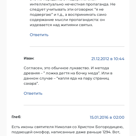
интеллектуально нечестная пропаганда. Не
следует учитывать эти оговорки: “я не
подвергаю” и т.д., а воспринимать само
содержание мысли пропагандиста: он
издевается над житиями святых.
Ответить
Иван
:
21.12.2012 в 10:44
Согласен, это обычное лукавство. И метода
древняя – ” ложка дегтя на бочку меда”. Или в
данном случае – “капля яда на пару страниц
сахара”.
Ответить
Глеб
:
15.01.2016 в 02:00
Есть иконы святителя Николая со Христом Богородицею,
подающей омофор, написанные даже раньше 1294. Вот,