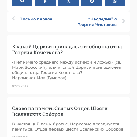
Письмо первое
“Наследие” о.
Георгия Чистякова
К какой Церкви принадлежит община отца
Георгия Кочеткова?
«Нет ничего среднего между истиной и ложью» (cв.
Марк Эфесский), или к какой Церкви принадлежит
община отца Георгия Кочеткова?
Иеромонах Иов (Гумеров)
07.02.2013
Слово на память Святых Отцов Шести
Вселенских Соборов
В настоящий день, братие, Церковью празднуется
память св. Отцов первых шести Вселенских Соборов.