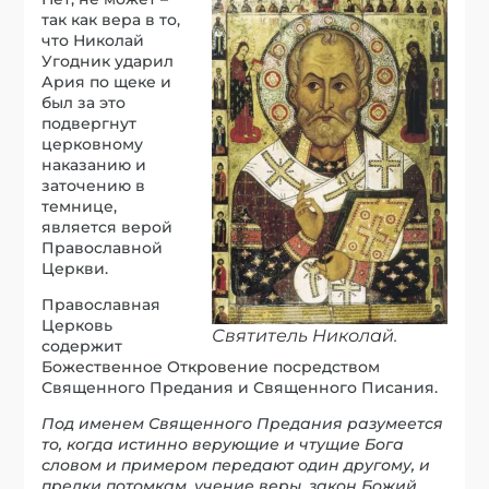
так как вера в то,
что Николай
Угодник ударил
Ария по щеке и
был за это
подвергнут
церковному
наказанию и
заточению в
темнице,
является верой
Православной
Церкви.
Православная
Церковь
Святитель Николай.
содержит
Божественное Откровение посредством
Священного Предания и Священного Писания.
Под именем Священного Предания разумеется
то, когда истинно верующие и чтущие Бога
словом и примером передают один другому, и
предки потомкам, учение веры, закон Божий,