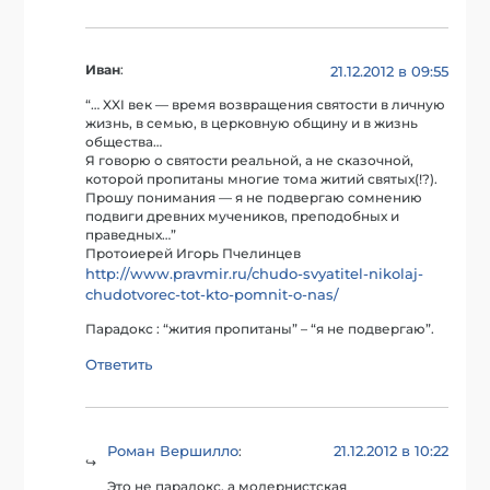
Иван
:
21.12.2012 в 09:55
“… XXI век — время возвращения святости в личную
жизнь, в семью, в церковную общину и в жизнь
общества…
Я говорю о святости реальной, а не сказочной,
которой пропитаны многие тома житий святых(!?).
Прошу понимания — я не подвергаю сомнению
подвиги древних мучеников, преподобных и
праведных…”
Протоиерей Игорь Пчелинцев
http://www.pravmir.ru/chudo-svyatitel-nikolaj-
chudotvorec-tot-kto-pomnit-o-nas/
Парадокс : “жития пропитаны” – “я не подвергаю”.
Ответить
Роман Вершилло
21.12.2012 в 10:22
:
Это не парадокс, а модернистская