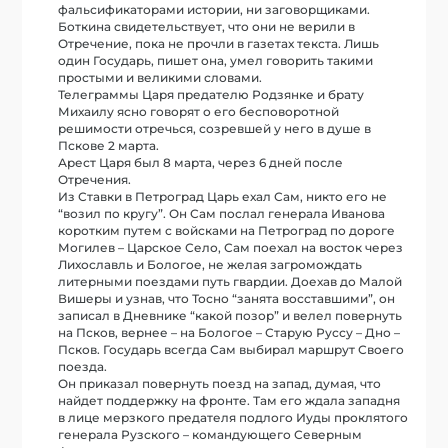
фальсификаторами истории, ни заговорщиками.
Боткина свидетельствует, что они не верили в
Отречение, пока не прочли в газетах текста. Лишь
один Государь, пишет она, умел говорить такими
простыми и великими словами.
Телеграммы Царя предателю Родзянке и брату
Михаилу ясно говорят о его бесповоротной
решимости отречься, созревшей у него в душе в
Пскове 2 марта.
Арест Царя был 8 марта, через 6 дней после
Отречения.
Из Ставки в Петроград Царь ехал Сам, никто его не
“возил по кругу”. Он Сам послал генерала Иванова
коротким путем с войсками на Петроград по дороге
Могилев – Царское Село, Сам поехал на восток через
Лихославль и Бологое, не желая загромождать
литерными поездами путь гвардии. Доехав до Малой
Вишеры и узнав, что Тосно “занята восставшими”, он
записал в Дневнике “какой позор” и велел повернуть
на Псков, вернее – на Бологое – Старую Руссу – Дно –
Псков. Государь всегда Сам выбирал маршрут Своего
поезда.
Он приказал повернуть поезд на запад, думая, что
найдет поддержку на фронте. Там его ждала западня
в лице мерзкого предателя подлого Иуды проклятого
генерала Рузского – командующего Северным