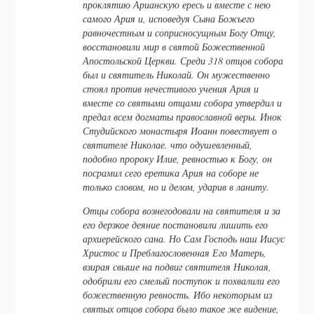
проклятию Арианскую ересь и вместе с нею
самого Ария и, исповедуя Сына Божьего
равночестным и соприсносущным Богу Отцу,
восстановили мир в святой Божественной
Апостольской Церкви. Среди 318 отцов собора
был и святитель Николай. Он мужественно
стоял против нечестивого учения Ария и
вместе со святыми отцами собора утвердил и
предал всем догматы православной веры. Инок
Студийского монастыря Иоанн повествует о
святителе Николае. что одушевленный,
подобно пророку Илие, ревностью к Богу, он
посрамил сего еретика Ария на соборе не
только словом, но и делом, ударив в ланиту.
Отцы собора вознегодовали на святителя и за
его дерзкое деяние постановили лишить его
архиерейского сана. Но Сам Господь наш Иисус
Христос и Преблагословенная Его Матерь,
взирая свыше на подвиг святителя Николая,
одобрили его смелый поступок и похвалили его
божественную ревность. Ибо некоторым из
святых отцов собора было такое же видение,