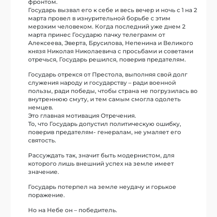
фронтом.
Государь вызвал его к себе и весь вечер и ночь с 1 на 2
марта провел в изнурительной борьбе с этим
мерзким человеком. Когда последний уже днем 2
марта принес Государю пачку телеграмм от
Алексеева, Эверта, Брусилова, Непенина и Великого
князя Николая Николаевича с просьбами и советами
отречься, Государь решился, поверив предателям.
Государь отрекся от Престола, выполняя свой долг
служения народу и государству – ради военной
пользы, ради победы, чтобы страна не погрузилась во
внутреннюю смуту, и тем самым смогла одолеть
немцев.
Это главная мотивация Отречения.
То, что Государь допустил политическую ошибку,
поверив предателям- генералам, не умаляет его
святость.
Рассуждать так, значит быть модернистом, для
которого лишь внешний успех на земле имеет
значение.
Государь потерпел на земле неудачу и горькое
поражение.
Но на Небе он – победитель.