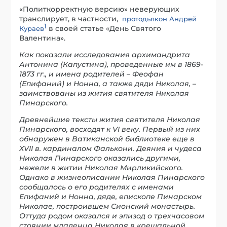
«Политкорректную версию» неверующих
транслирует, в частности,
протодьякон Андрей
1
в своей статье «День Святого
Кураев
Валентина».
Как показали исследования архимандрита
Антонина (Капустина), проведенные им в 1869-
1873 гг., и имена родителей – Феофан
(Епифаний) и Нонна, а также дяди Николая, –
заимствованы из жития святителя Николая
Пинарского.
Древнейшие тексты жития святителя Николая
Пинарского, восходят к VI веку. Первый из них
обнаружен в Ватиканской библиотеке еще в
XVII в. кардиналом Фалькони. Деяния и чудеса
Николая Пинарского оказались другими,
нежели в житии Николая Мирликийского.
Однако в жизнеописании Николая Пинарского
сообщалось о его родителях с именами
Епифаний и Нонна, дяде, епископе Пинарском
Николае, построившем Сионский монастырь.
Оттуда родом оказался и эпизод о трехчасовом
стоянии младенца Николая в крещальной