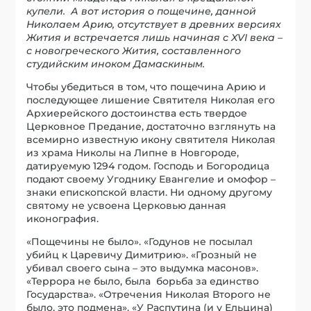
купели. А вот история о пощечине, данной
Николаем Арию, отсутствует в древних версиях
Жития и встречается лишь начиная с XVI века –
с новогреческого Жития, составленного
студийским иноком Дамаскиным.
Чтобы убедиться в том, что пощечина Арию и
последующее лишение Святителя Николая его
Архиерейского достоинства есть твердое
Церковное Предание, достаточно взглянуть на
всемирно известную икону святителя Николая
из храма Николы на Липне в Новгороде,
датируемую 1294 годом. Господь и Богородица
подают своему Угоднику Евангелие и омофор –
знаки епископской власти. Ни одному другому
святому не усвоена Церковью данная
иконография.
«Пощечины не было». «Годунов не посылал
убийц к Царевичу Димитрию». «Грозный не
убивал своего сына – это выдумка масонов».
«Террора не было, была борьба за единство
Государства». «Отречения Николая Второго не
было, это подмена». «У Распутина (и у Ельцина)