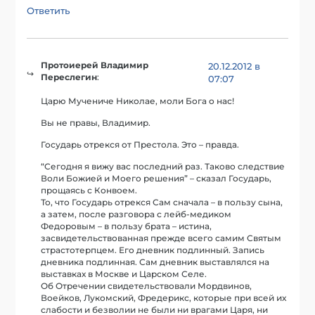
Ответить
Протоиерей Владимир
20.12.2012 в
Переслегин
:
07:07
Царю Мучениче Николае, моли Бога о нас!
Вы не правы, Владимир.
Государь отрекся от Престола. Это – правда.
“Сегодня я вижу вас последний раз. Таково следствие
Воли Божией и Моего решения” – сказал Государь,
прощаясь с Конвоем.
То, что Государь отрекся Сам сначала – в пользу сына,
а затем, после разговора с лейб-медиком
Федоровым – в пользу брата – истина,
засвидетельствованная прежде всего самим Святым
страстотерпцем. Его дневник подлинный. Запись
дневника подлинная. Сам дневник выставлялся на
выставках в Москве и Царском Селе.
Об Отречении свидетельствовали Мордвинов,
Воейков, Лукомский, Фредерикс, которые при всей их
слабости и безволии не были ни врагами Царя, ни