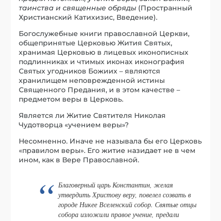
таинства и священные обряды
(Пространный
Христианский Катихизис, Введение).
Богослужебные книги православной Церкви,
общепринятые Церковью Жития Святых,
хранимая Церковью в лицевых иконописных
подлинниках и чтимых иконах иконография
Святых угодников Божиих – являются
хранилищем неповрежденной истины
Священного Предания, и в этом качестве –
предметом веры в Церковь.
Является ли Житие Святителя Николая
Чудотворца «учением веры»?
Несомненно. Иначе не называла бы его Церковь
«правилом веры». Его житие назидает не в чем
ином, как в Вере Православной.
Благоверный царь Константин, желая
утвердить Христову веру, повелел созвать в
городе Никее Вселенский собор. Святые отцы
собора изложили правое учение, предали