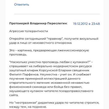
Ответить
Протоиерей Владимир Переслегин
:
19.12.2012 в 23:48
Агрессия толерантности
Откройте сегодняшний “правмир”, получите визуальный
удар в лицо от неизвестного отморозка.
Это – картинка, предваряющая лжемиссионерскую
проповедь.
“Насколько уместна проповедь любви с кулаками?” –
спрашивает на либерально-модернистском ресурсе
заштатный клирик Корсунской Епархии священник
Филипп Парфенов. Неуместна – учит он. И снабжает
поучение примерной иллюстрацией данного
отвратительного явления: искаженной ненавистью
физиономией скинхеда или бойца без правил,
заушающего кулаком читателя псевдоправославного
сайта.
Но “неотразимая” дидактика удара по читателю строится,
между тем, на подмене.