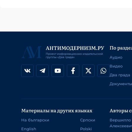
По разде
Аудио
Видео
Два града
Документы
Материалы на других языках
Авторы с
На български
Српски
Вершилло
Алексееви
English
Polski