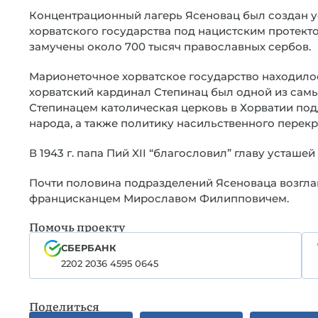
Концентрационный лагерь Ясеновац был создан у
хорватского государства под нацистским протектор
замучены около 700 тысяч православных сербов.
Марионеточное хорватское государство находилос
хорватский кардинал Степинац был одной из самы
Степинацем католическая церковь в Хорватии по
народа, а также политику насильственного перек
В 1943 г. папа Пий XII “благословил” главу усташе
Почти половина подразделений Ясеноваца возглав
францисканцем Мирославом Филипповичем.
Помочь проекту
СБЕРБАНК
2202 2036 4595 0645
Поделиться