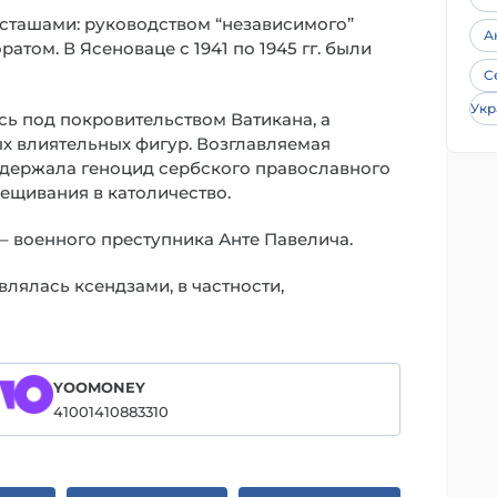
сташами: руководством “независимого”
А
атом. В Ясеноваце с 1941 по 1945 гг. были
С
Укр
ь под покровительством Ватикана, а
х влиятельных фигур. Возглавляемая
ддержала геноцид сербского православного
рещивания в католичество.
й – военного преступника Анте Павелича.
лялась ксендзами, в частности,
YOOMONEY
41001410883310