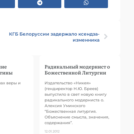
КГБ Белоруссии задержало ксендза-
изменника
ние
Радикальный модернист о
стины
Божественной Литургии
лах веры и
Издательство «Никея»
(гендиректор Н.Ю. Бреев)
выпустило в свет новую книгу
радикального модерниста о.
Алексия Уминского
“Божественная литургия.
Объяснение смысла, значения,
содержания”.
12.01.2012