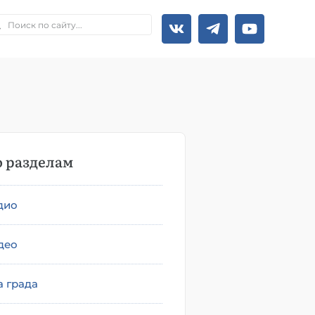
 разделам
дио
део
а града