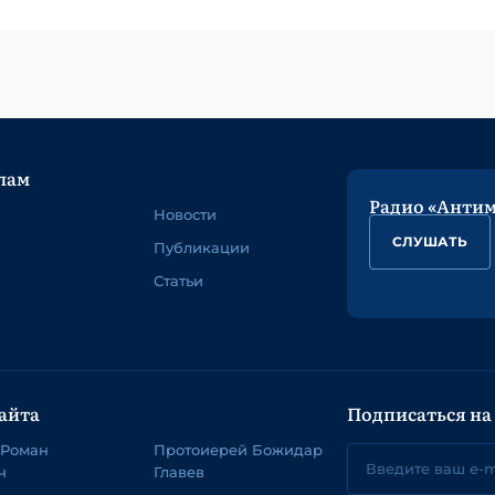
лам
Радио «Анти
Новости
СЛУШАТЬ
Публикации
Статьи
айта
Подписаться на
 Роман
Протоиерей Божидар
ч
Главев