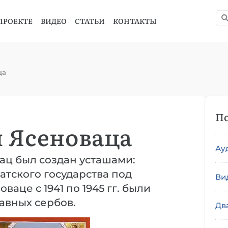
ПРОЕКТЕ
ВИДЕО
СТАТЬИ
КОНТАКТЫ
ца
По
 Ясеноваца
Ау
ц был создан усташами:
атского государства под
Ви
аце с 1941 по 1945 гг. были
авных сербов.
Дв