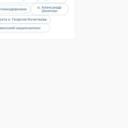
о. Александр
нтимодернизм
Шмеман
екта о. Георгия Кочеткова
аинский национализм