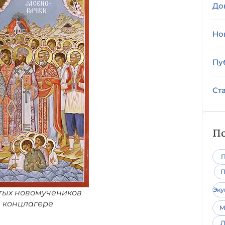
До
Но
Пу
Ст
По
П
П
Эк
тых новомучеников
в концлагере
М
Л