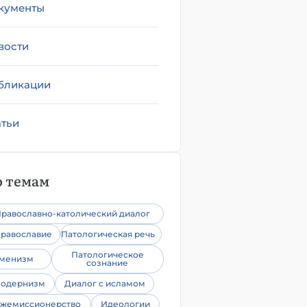
кументы
вости
бликации
атьи
 темам
равославно-католический диалог
равославие
Патологическая речь
Патологическое
уменизм
сознание
одернизм
Диалог с исламом
жемиссионерство
Идеологии