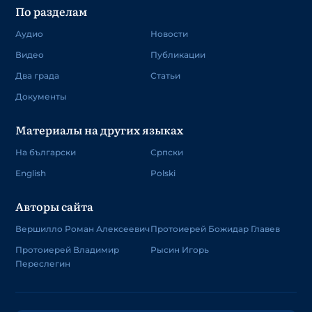
По разделам
Аудио
Новости
Видео
Публикации
Два града
Статьи
Документы
Материалы на других языках
На български
Српски
English
Polski
Авторы сайта
Вершилло Роман Алексеевич
Протоиерей Божидар Главев
Протоиерей Владимир
Рысин Игорь
Переслегин