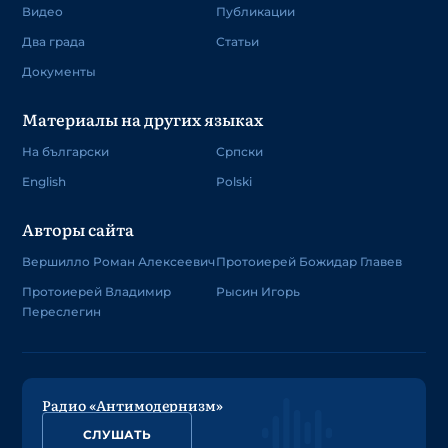
Видео
Публикации
Два града
Статьи
Документы
Материалы на других языках
На български
Српски
English
Polski
Авторы сайта
Вершилло Роман Алексеевич
Протоиерей Божидар Главев
Протоиерей Владимир
Рысин Игорь
Переслегин
Радио «Антимодернизм»
СЛУШАТЬ