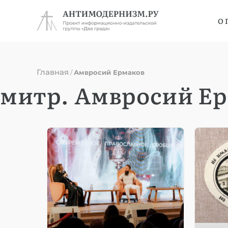
О 
Главная
/
Амвросий Ермаков
митр. Амвросий Е