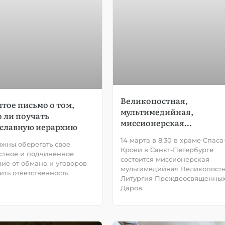
Великопостная,
тое письмо о том,
мультимедийная,
 ли поучать
миссионерская…
славную иерархию
14 марта в 8:30 в храме Спаса
жны оберегать свое
Крови в Санкт-Петербурге
стное и подчиненное
состоится миссионерская
ние от обмана и уговоров
мультимедийная Великопост
ить ответственность.
Литургия Преждеосвященны
Даров.