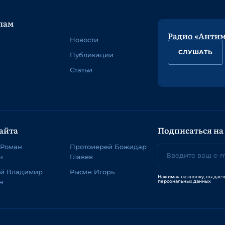
лам
Радио «Анти
Новости
СЛУШАТЬ
Публикации
Статьи
айта
Подписаться на
 Роман
Протоиерей Божидар
ч
Главев
ей Владимир
Рысин Игорь
Нажимая на кнопку, вы дает
н
персональных данных