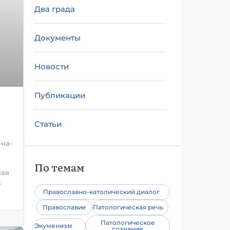
Два града
Документы
Новости
Публикации
Статьи
-на-
По темам
ная
х
Православно-католический диалог
Православие
Патологическая речь
Патологическое
Экуменизм
сознание