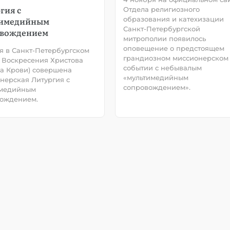
гия с
Отдела религиозного
образования и катехизации
тимедийным
Санкт-Петербургской
овождением
митрополии появилось
оповещение о предстоящем
я в Санкт-Петербургском
грандиозном миссионерском
 Воскресения Христова
событии с небывалым
на Крови) совершена
«мультимедийным
нерская Литургия с
сопровождением».
имедийным
ождением.