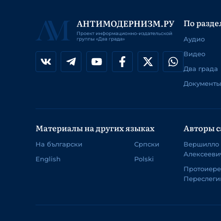
По разде
Аудио
Видео
Два града
Документы
Материалы на других языках
Авторы с
На български
Српски
Вершилло
Алексееви
English
Polski
Протоиер
Переслеги