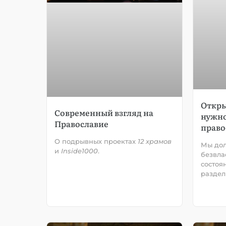
Откры
Современный взгляд на
нужно
Православие
право
О подрывных проектах
12 храмов
Мы дол
и
Inside1000
.
безвла
состоя
раздел