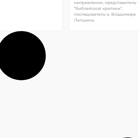
направления, представитель т
“библейской критики”,
последователь о. Владимира
Лапшина.