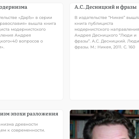
одернизма
А.С. Десницкий и фразы
тельстве «ДарЪ» в серии
В издательстве “Никея” вышл
равославия» вышла книга
книга публициста
иста модернистского
модернистского направлени
ления Андрея
Андрея Десницкого “Люди и
кого«40 вопросов о
фразы”. А.С. Десницкий. Люди
».
фразы. М.: Никея, 2011. С. 160
изм эпохи разложения
анизма древности
ем к современности.