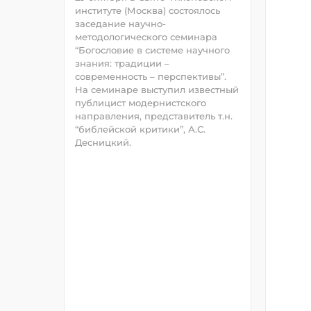
институте (Москва) состоялось
заседание научно-
методологического семинара
“Богословие в системе научного
знания: традиции –
современность – перспективы”.
На семинаре выступил известный
публицист модернистского
направления, представитель т.н.
“библейской критики”, А.С.
Десницкий.