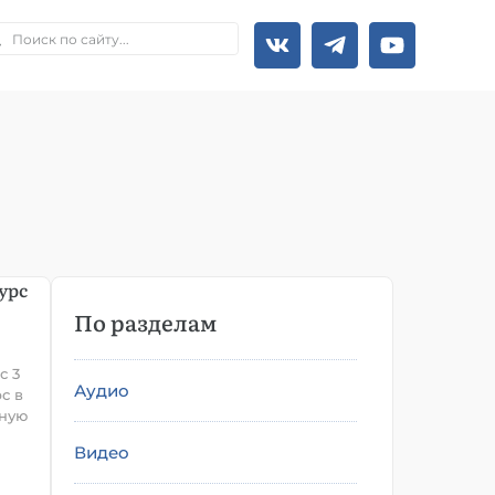
урс
По разделам
с 3
Аудио
с в
нную
Видео