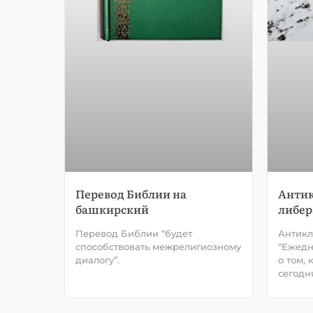
Перевод Библии на
Антик
башкирский
либер
Перевод Библии “будет
Антикл
способствовать межрелигиозному
“Ежедн
диалогу”.
о том,
сегодня