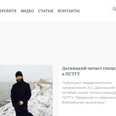
ПРОЕКТЕ
ВИДЕО
СТАТЬИ
КОНТАКТЫ
Десницкий читает спецк
в ПСТГУ
Публицист модернистского
направления А.С. Десницкий 
октября начал читать спецкур
ПСТГУ “Введение в совреме
библейскую экзегетику”.