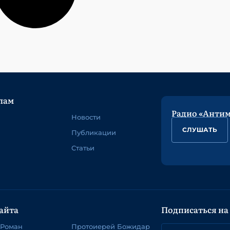
лам
Радио «Анти
Новости
СЛУШАТЬ
Публикации
Статьи
айта
Подписаться на
 Роман
Протоиерей Божидар