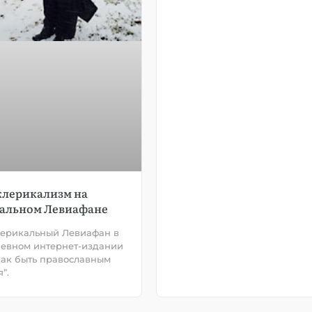
лерикализм на
альном Левиафане
ерикальный Левиафан в
евном интернет-издании
 как быть православным
”.