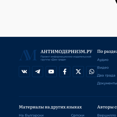
По разде
Аудио
Видео
Два града
Документы
Материалы на других языках
Авторы с
На български
Српски
Вершилло