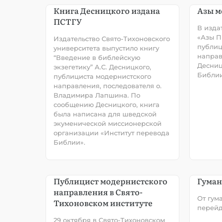
Книга Десницкого издана
Азы м
ПСТГУ
В изда
«Азы П
Издательство Свято-Тихоновского
публиц
университета выпустило книгу
направ
“Введение в библейскую
Десниц
экзегетику” А.С. Десницкого,
Библии
публициста модернистского
направления, последователя о.
Владимира Лапшина. По
сообщению Десницкого, книга
была написана для шведской
экуменической миссионерской
организации «Институт перевода
Библии».
Публицист модернистского
Гуман
направления в Свято-
От гум
Тихоновском институте
перейд
29 октября в Свято-Тихоновском