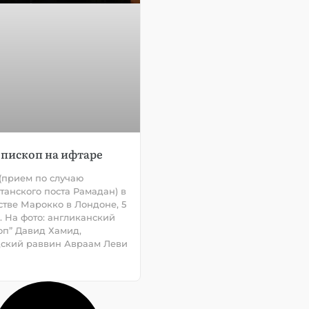
пископ на ифтаре
(прием по случаю
танского поста Рамадан) в
стве Марокко в Лондоне, 5
а. На фото: англиканский
оп” Давид Хамид,
ский раввин Авраам Леви