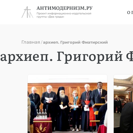
О 
Главная
/
архиеп. Григорий Фиатирский
архиеп. Григорий