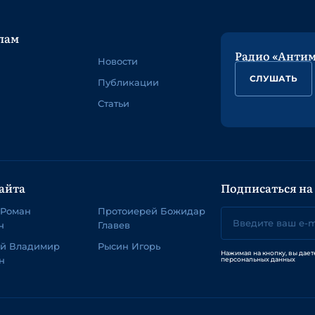
лам
Радио «Анти
Новости
СЛУШАТЬ
Публикации
Статьи
айта
Подписаться на
 Роман
Протоиерей Божидар
ч
Главев
ей Владимир
Рысин Игорь
Нажимая на кнопку, вы дает
н
персональных данных