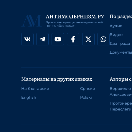
По разде
Аудио
Видео
Два града
Документы
Материалы на других языках
Авторы с
На български
Српски
Вершилло
Алексееви
English
Polski
Протоиер
Переслеги