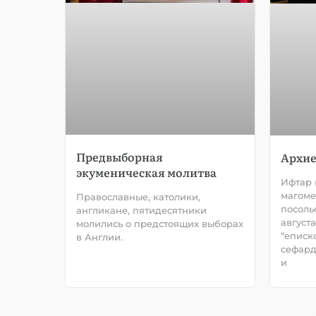
Предвыборная
Архие
экуменическая молитва
Ифтар 
магоме
Православные, католики,
посоль
англикане, пятидесятники
август
молились о предстоящих выборах
“еписк
в Англии.
сефард
и