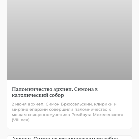
Паломничество архиеп. Симона в
католический собор
2 июня архиеп. Симон Брюссельский, клирики и
миряне епархии совершили паломничество к
мощам священномученика Ромбоута Мехеленского
(VIII век).
Архиеп. Симон на католическом молебне