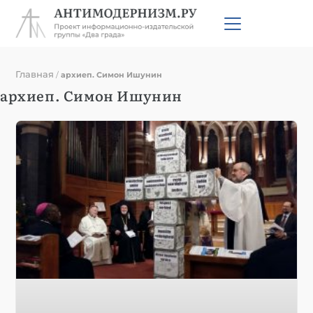
Главная
/
архиеп. Симон Ишунин
архиеп. Симон Ишунин