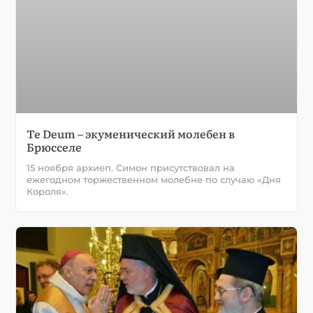
Te Deum – экуменический молебен в
Брюсселе
15 ноября архиеп. Симон присутствовал на
ежегодном торжественном молебне по случаю «Дня
Короля».