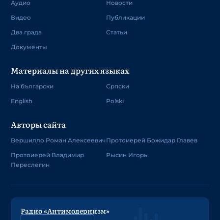
Аудио
Новости
Видео
Публикации
Два града
Статьи
Документы
Материалы на других языках
На български
Српски
English
Polski
Авторы сайта
Вершилло Роман Алексеевич
Протоиерей Божидар Главев
Протоиерей Владимир
Рысин Игорь
Переслегин
Радио «Антимодернизм»