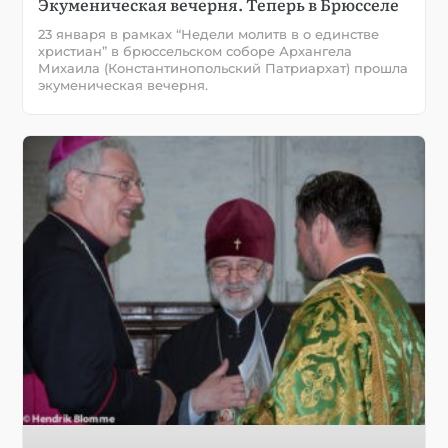
Экуменическая вечерня. Теперь в Брюсселе
23 января в рамках “Недели молитв в о единстве
христиан” в брюссельском соборе Архангела
Михаила (Константинопольский Патриархат) прошла
экуменическая вечерня.