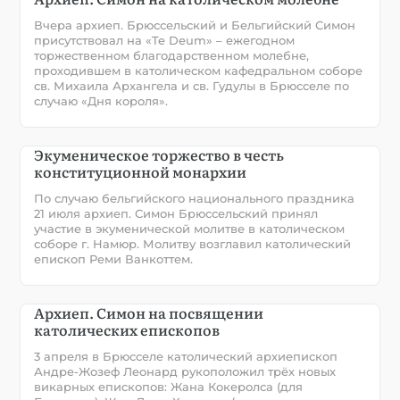
Вчера архиеп. Брюссельский и Бельгийский Симон
присутствовал на «Te Deum» – ежегодном
торжественном благодарственном молебне,
проходившем в католическом кафедральном соборе
св. Михаила Архангела и св. Гудулы в Брюсселе по
случаю «Дня короля».
Экуменическое торжество в честь
конституционной монархии
По случаю бельгийского национального праздника
21 июля архиеп. Симон Брюссельский принял
участие в экуменической молитве в католическом
соборе г. Намюр. Молитву возглавил католический
епископ Реми Ванкоттем.
Архиеп. Симон на посвящении
католических епископов
3 апреля в Брюсселе католический архиепископ
Андре-Жозеф Леонард рукоположил трёх новых
викарных епископов: Жана Кокеролса (для