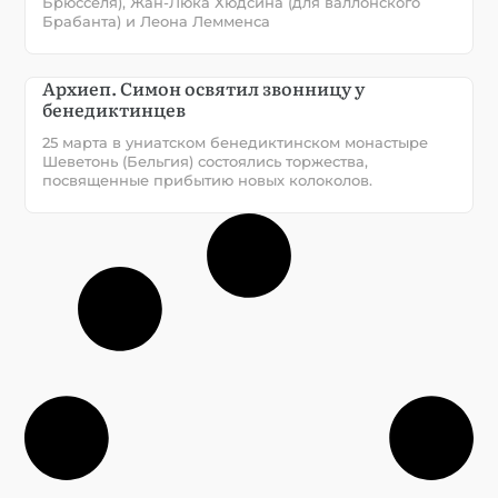
Брюсселя), Жан-Люка Хюдсина (для валлонского
Брабанта) и Леона Лемменса
Архиеп. Симон освятил звонницу у
бенедиктинцев
25 марта в униатском бенедиктинском монастыре
Шеветонь (Бельгия) состоялись торжества,
посвященные прибытию новых колоколов.