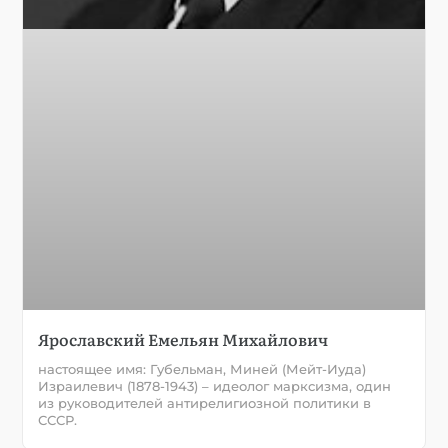
Ярославский Емельян Михайлович
настоящее имя: Губельман, Миней (Мейт-Иуда)
Израилевич (1878-1943) – идеолог марксизма, один
из руководителей антирелигиозной политики в
СССР.