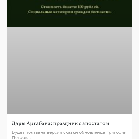
Дары Артабана: праздник с апостатом
Будет показана версия сказки обновленца Григория
Петрова.