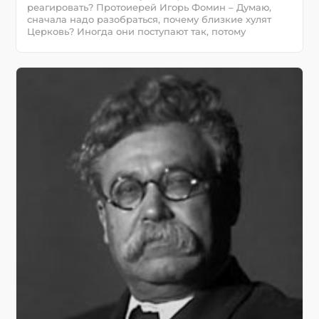
реагировать? Протоиерей Игорь Фомин – Думаю,
сначала надо разобраться, почему близкие хулят
Церковь? Иногда они поступают так, потому