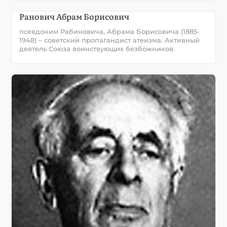
Ранович Абрам Борисович
псевдоним Рабиновича, Абрама Борисовича (1885-
1948) – советский пропагандист атеизма. Активный
деятель Союза воинствующих безбожников.