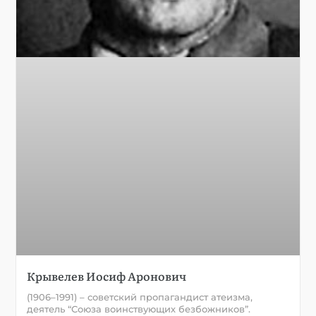
Крывелев Иосиф Аронович
(1906–1991) – советский пропагандист атеизма,
деятель “Союза воинствующих безбожников”.