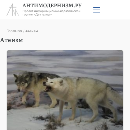
Главная
/
Атеизм
Атеизм