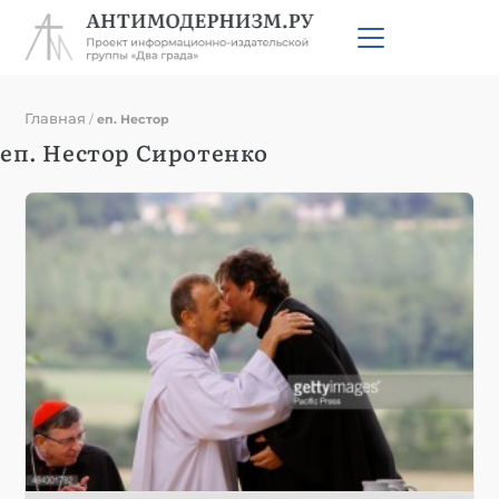
Главная
/
еп. Нестор
еп. Нестор Сиротенко