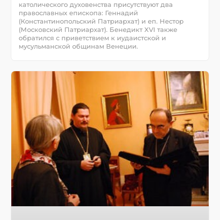
католического духовенства присутствуют два
православных епископа: Геннадий
(Константинопольский Патриархат) и еп. Нестор
(Московский Патриархат). Бенедикт XVI также
обратился с приветствием к иудаистской и
мусульманской общинам Венеции.