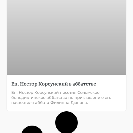
Еп. Нестор Корсунский в аббатстве
Еп. Нестор Корсунский посетил Солемское
бенедиктинское аббатство по приглашению его
настоятеля аббата Филиппа Дюпона.