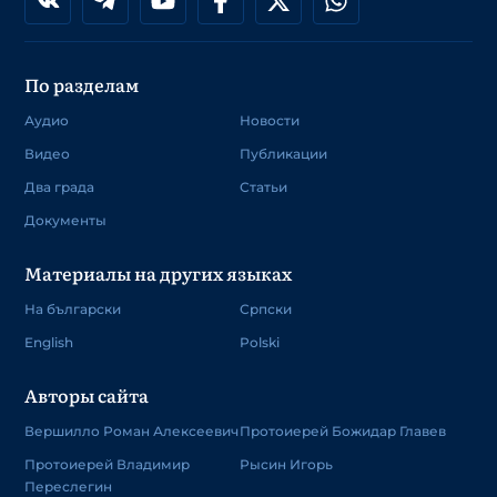
По разделам
Аудио
Новости
Видео
Публикации
Два града
Статьи
Документы
Материалы на других языках
На български
Српски
English
Polski
Авторы сайта
Вершилло Роман Алексеевич
Протоиерей Божидар Главев
Протоиерей Владимир
Рысин Игорь
Переслегин