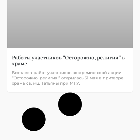
Работы участников “Осторожно, религия” в
храме
Выставка работ участников экстремистской акции
“Осторожно, религия!” открылась 31 мая в притворе
храма св. мц. Татьяны при МГУ.