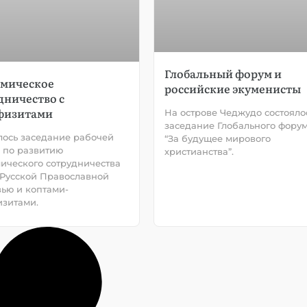
Глобальный форум и
мическое
российские экуменисты
дничество с
физитами
На острове Чеджудо состояло
заседание Глобального фору
лось заседание рабочей
“За будущее мирового
 по развитию
христианства”.
ического сотрудничества
Русской Православной
ью и коптами-
зитами.