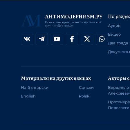
По разде
Аудио
Видео
Два града
Документы
Материалы на других языках
Авторы с
На български
Српски
Вершилло
Алексееви
English
Polski
Протоиер
Переслеги