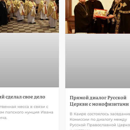
й сделал свое дело
Прямой диалог Русской
Церкви с монофизитами
твенная месса в связи с
ом папского нунция Ивана
В Каире состоялось заседани
ча.
Комиссии по диалогу между
Русской Православной Церк