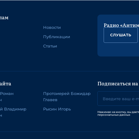
лам
Радио «Анти
Новости
СЛУШАТЬ
Публикации
Статьи
айта
Подписаться на
 Роман
Протоиерей Божидар
ч
Главев
ей Владимир
Рысин Игорь
Нажимая на кнопку, вы дает
н
персональных данных