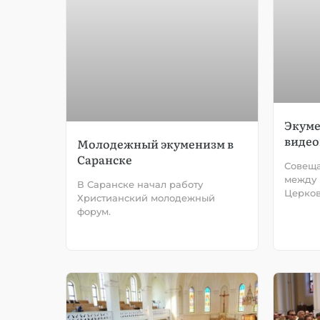
Экуме
виде
Молодежный экуменизм в
Саранске
Совеща
между 
В Саранске начал работу
Церков
Христианский молодежный
форум.