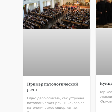
Нунци
Пример патологической
речи
Торжес
отъезд
Одно дело описать, как устроена
Юркови
патологическая речь и каково ее
патологическое содержание.