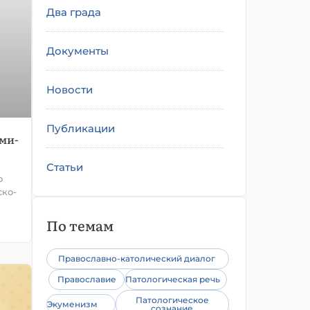
Два града
Документы
Новости
Публикации
ми-
Статьи
о
ско-
По темам
Православно-католический диалог
Православие
Патологическая речь
Патологическое
Экуменизм
сознание