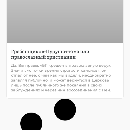
Гребенщиков-Пурушоттама или
православный христианин
Да, Вы правы, «БГ крещен в православную веру».
Значит, «с точки зрения строгости канонов», он
отпал от нее, о чем как мы видели, неоднократно
заявлял публично, и может вернуться в Церковь
лишь после публичного же покаяния в своих
заблуждениях и через чин воссоединения с Ней.