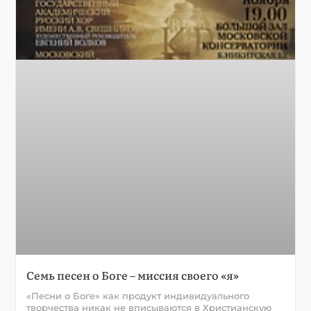
Семь песен о Боге – миссия своего «я»
«Песни о Боге» как продукт индивидуального
творчества никак не вписываются в Христианскую