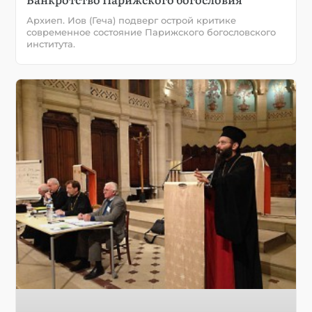
Архиеп. Иов (Геча) подверг острой критике
современное состояние Парижского богословского
института.