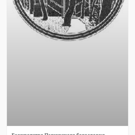
Банкротство Парижского богословия