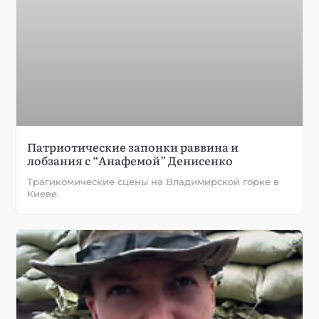
Патриотические запонки раввина и
лобзания с “Анафемой” Денисенко
Трагикомические сцены на Владимирской горке в
Киеве.