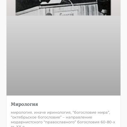
Мирология
мирология. иначе иринология, “богословие мира”,
“октябрьское богословие” – направление
модернистского “православного” богословия 60-80-х
гг. ХХ в.