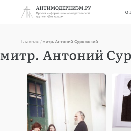
О 
Главная
/
митр. Антоний Сурожский
митр. Антоний Су