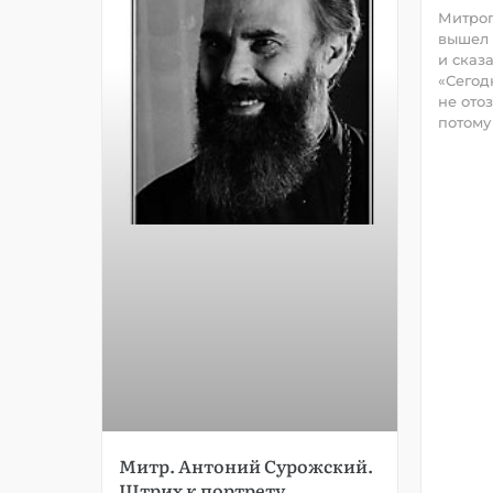
Митроп
вышел 
и сказ
«Сегод
не ото
потому
Митр. Антоний Сурожский.
Штрих к портрету