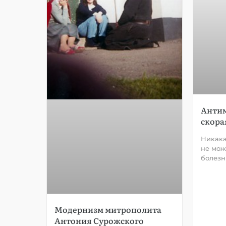
Антим
скора
Никака
не мож
болезн
Модернизм митрополита
Антония Сурожского