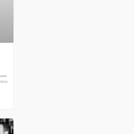
ния
того