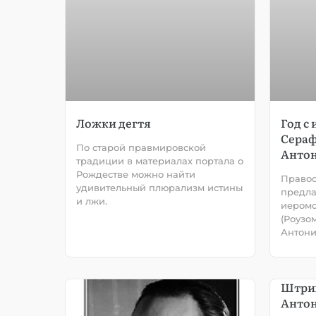
Ложки дегтя
Год с
Сераф
По старой правмировской
Анто
традиции в материалах портала о
Рождестве можно найти
Правос
удивительный плюрализм истины
предла
и лжи.
иером
(Роузо
Антони
Штрих
Антон