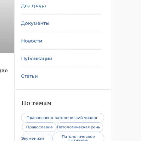
Два града
Документы
Новости
Публикации
дио
Статьи
По темам
Православно-католический диалог
Православие
Патологическая речь
Патологическое
Экуменизм
сознание