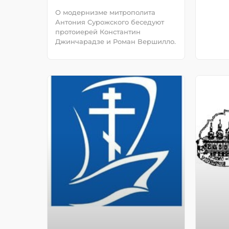
О модернизме митрополита
Антония Сурожского беседуют
протоиерей Константин
Джинчарадзе и Роман Вершилло.