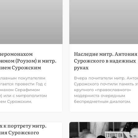
 иеромонахом
Наследие митр. Антония
имом (Роузом) и митр.
Сурожского в надежных
нием Сурожским
руках
лавным покупателям
Вчера почитатели митр. Анто
гается провести Год с
Сурожского почтили память э
онахом Серафимом
крупного «православного»
м) или с митрополитом
модерниста очередным
ем Сурожским.
беспредметным диалогом.
 к портрету митр.
ия Сурожского