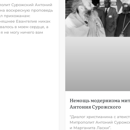
олит Сурожский Антоний
на воскресную проповедь
ал прихожанам:
няшнее Евангелие никак
звалось в моем сердце, а
 я не могу ничего вам
Немощь модернизма мит
Антония Сурожского
“Диалог христианина с атеист
Митрополит Антоний Сурожс
и Марганита Ласки”.