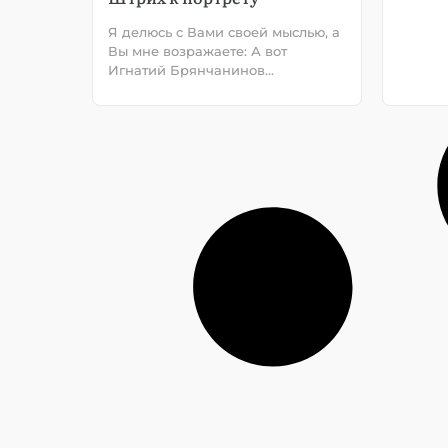
Я делюсь с Вами своей мыслью, а
Вы мне возражаете: А вот
Игнатий Брянчанинов…