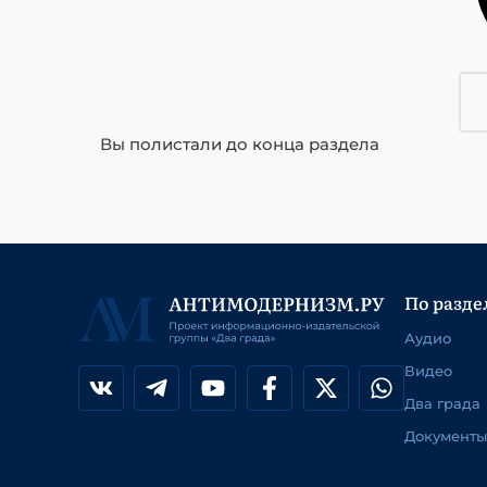
Вы полистали до конца раздела
По разде
Аудио
Видео
Два града
Документы