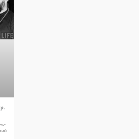
р.
ом:
кий