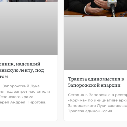
енник, надевший
иевскую ленту, под
том
Трапеза единомыслия в
Запорожской епархии
. Запорожский Лука
ил под запрет настоятеля
Сегодня г. Запорожье в рест
Успенского храма
«Корчма» по инициативе арх
ерея Андрея Пирогова.
Запорожского Луки состоялас
Трапеза единомыслия.