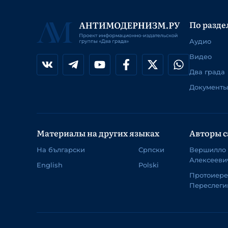
По разде
Аудио
Видео
Два града
Документы
Материалы на других языках
Авторы с
На български
Српски
Вершилло
Алексееви
English
Polski
Протоиер
Переслеги