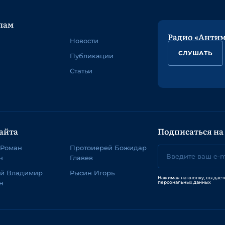
лам
Радио «Анти
Новости
СЛУШАТЬ
Публикации
Статьи
айта
Подписаться на
 Роман
Протоиерей Божидар
ч
Главев
ей Владимир
Рысин Игорь
Нажимая на кнопку, вы дает
н
персональных данных