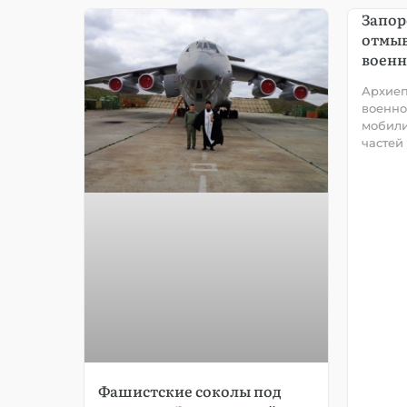
Запор
отмыв
воен
Архиеп
военн
мобили
частей
Фашистские соколы под