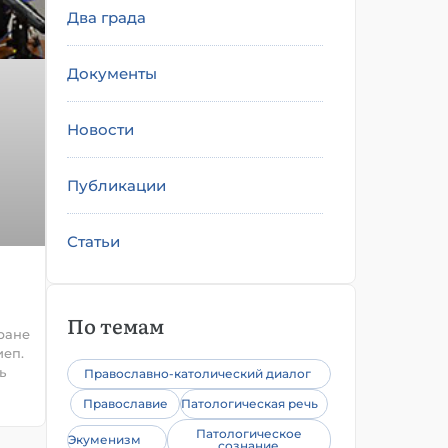
Два града
Документы
Новости
Публикации
Статьи
По темам
оране
иеп.
ь
Православно-католический диалог
Православие
Патологическая речь
Патологическое
Экуменизм
сознание