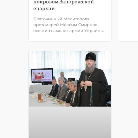
покровом Запорожской
епархии
Благочинный Мелитополя
протоиерей Максим Смирнов
освятил самолет армии Украины.