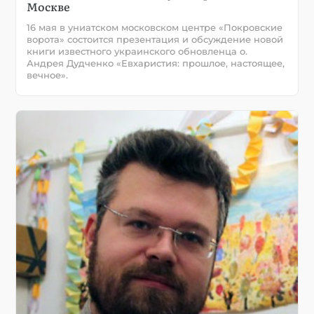
Москве
16 мая в униатском московском центре «Покровские
ворота» состоится презентация и обсуждение новой
книги известного украинского обновленца о.
Андрея Дудченко «Евхаристия: прошлое, настоящее,
вечное».