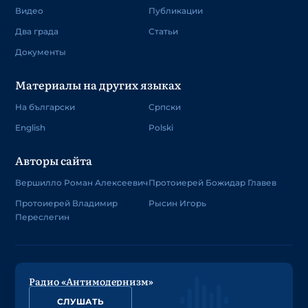
Видео
Публикации
Два града
Статьи
Документы
Материалы на других языках
На български
Српски
English
Polski
Авторы сайта
Вершилло Роман Алексеевич
Протоиерей Божидар Главев
Протоиерей Владимир
Рысин Игорь
Переслегин
Радио «Антимодернизм»
СЛУШАТЬ