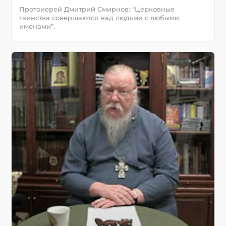
Протоиерей Дмитрий Смирнов: “Церковные
таинства совершаются над людьми с любыми
именами”.