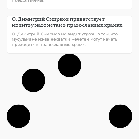
О. Димитрий Смирнов приветствует
молитву магометан в православных храмах
О. Димитрий Смирнов не видит угрозы в том, что
мусульмане из-за нехватки мечетей могут начать
приходить в православные храмы.