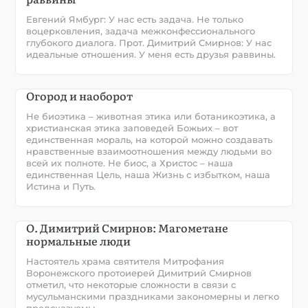
Евгений Ямбург: У нас есть задача. Не только
воцерковления, задача межконфессионального
глубокого диалога. Прот. Димитрий Смирнов: У нас
идеальные отношения. У меня есть друзья раввины.
Огород и наоборот
Не биоэтика – животная этика или ботаникоэтика, а
христианская этика заповедей Божьих – вот
единственная мораль, на которой можно создавать
нравственные взаимоотношения между людьми во
всей их полноте. Не биос, а Христос – наша
единственная Цель, наша Жизнь с избытком, наша
Истина и Путь.
О. Димитрий Смирнов: Магометане
нормальные люди
Настоятель храма святителя Митрофания
Воронежского протоиерей Димитрий Смирнов
отметил, что некоторые сложности в связи с
мусульманскими праздниками закономерны и легко
предсказуемы.