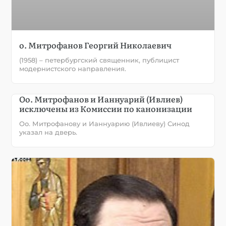
о. Митрофанов Георгий Николаевич
(1958) – петербургский священник, публицист
модернистского направления.
Оо. Митрофанов и Ианнуарий (Ивлиев)
исключены из Комиссии по канонизации
Оо. Митрофанову и Ианнуарию (Ивлиеву) Синод
указал на дверь.