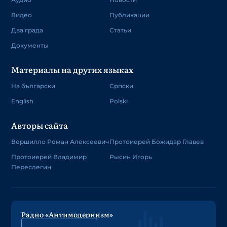
Видео
Публикации
Два града
Статьи
Документы
Материалы на других языках
На български
Српски
English
Polski
Авторы сайта
Вершилло Роман Алексеевич
Протоиерей Божидар Главев
Протоиерей Владимир
Рысин Игорь
Переслегин
Радио «Антимодернизм»