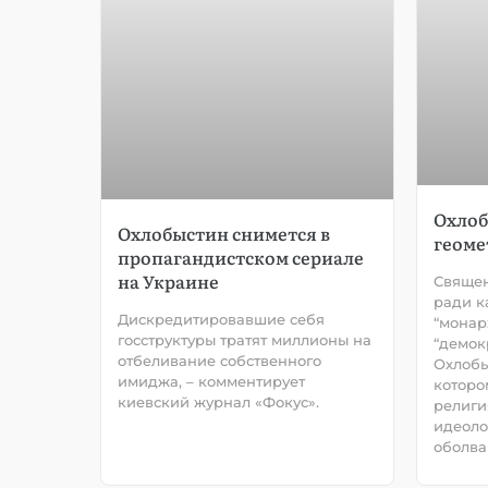
Охлоб
Охлобыстин снимется в
геоме
пропагандистском сериале
на Украине
Священ
ради к
Дискредитировавшие себя
“монар
госструктуры тратят миллионы на
“демок
отбеливание собственного
Охлобы
имиджа, – комментирует
которо
киевский журнал «Фокус».
религи
идеоло
оболва