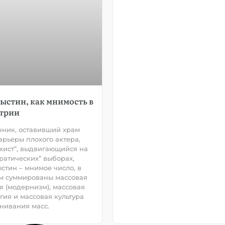
ыстин, как мнимость в
трии
ник, оставивший храм
арьеры плохого актера,
хист”, выдвигающийся на
ратических” выборах,
стин – мнимое число, в
м суммированы массовая
я (модернизм), массовая
гия и массовая культура
нивания масс.