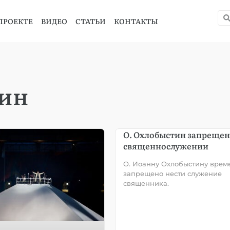
ПРОЕКТЕ
ВИДЕО
СТАТЬИ
КОНТАКТЫ
тин
О. Охлобыстин запрещен
священнослужении
О. Иоанну Охлобыстину врем
запрещено нести служение
священника.