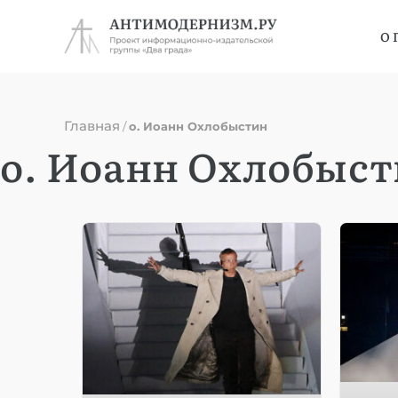
О 
Главная
/
о. Иоанн Охлобыстин
о. Иоанн Охлобыс