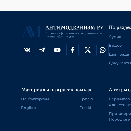
По разде
Аудио
Видео
Два града
Документы
Материалы на других языках
Авторы с
На български
Српски
Вершилло
Алексееви
English
Polski
Протоиер
Переслеги