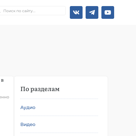
 в
По разделам
енно
Аудио
Видео