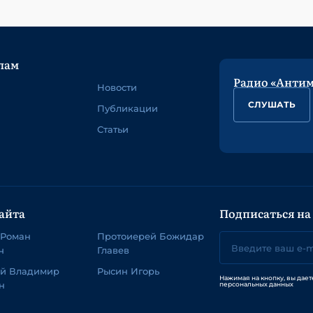
лам
Радио «Анти
Новости
СЛУШАТЬ
Публикации
Статьи
айта
Подписаться на
 Роман
Протоиерей Божидар
ч
Главев
ей Владимир
Рысин Игорь
Нажимая на кнопку, вы дает
н
персональных данных