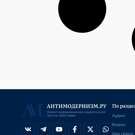
По разде
Аудио
Видео
Два града