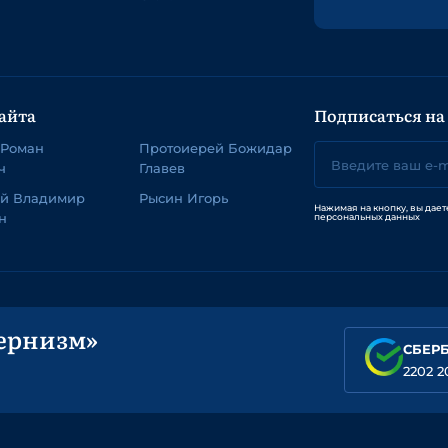
айта
Подписаться на
 Роман
Протоиерей Божидар
ч
Главев
ей Владимир
Рысин Игорь
Нажимая на кнопку, вы дает
н
персональных данных
ернизм»
СБЕР
2202 2