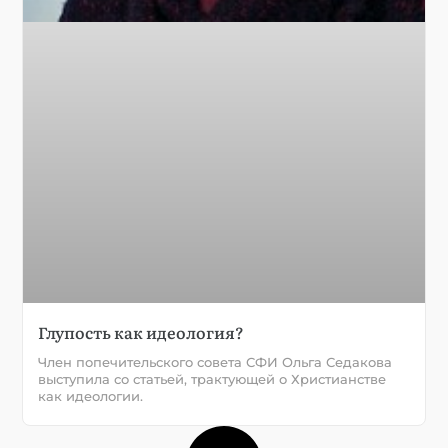
Глупость как идеология?
Член попечительского совета СФИ Ольга Седакова
выступила со статьей, трактующей о Христианстве
как идеологии.