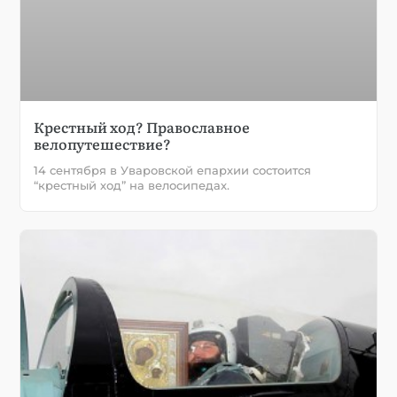
Крестный ход? Православное
велопутешествие?
14 сентября в Уваровской епархии состоится
“крестный ход” на велосипедах.