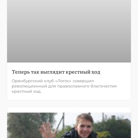
Теперь так выглядит крестный ход
Оренбургский клуб «Логос» совершил
революционный для православного благочестия
крестный ход.