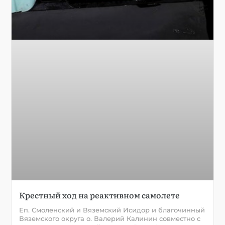
Крестный ход на реактивном самолете
Еп. Смоленский и Вяземский Исидор и благочинный
Вяземского округа о. Валерий Калинин совместно с