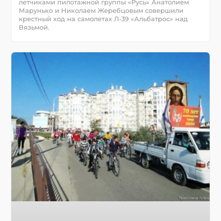
летчиками пилотажной группы «Русь» Анатолием
Марунько и Николаем Жеребцовым совершили
крестный ход на самолетах Л-39 «Альбатрос» над
Вязьмой.