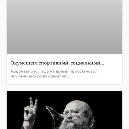
Экуменизм спортивный, социальный…
Коронавирус лишь на время приостановил
экуменическую вакханалию.