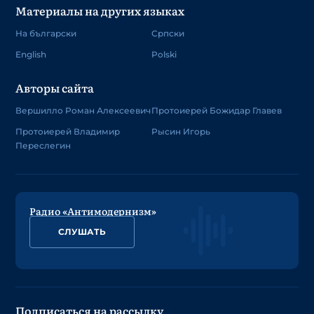
Материалы на других языках
На български
Српски
English
Polski
Авторы сайта
Вершилло Роман Алексеевич
Протоиерей Божидар Главев
Протоиерей Владимир
Рысин Игорь
Переслегин
Радио «Антимодернизм»
СЛУШАТЬ
Подписаться на рассылку