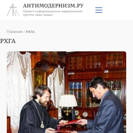
Главная
/
РХГА
РХГА