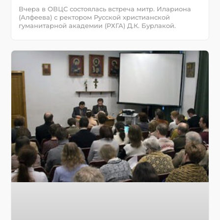
Вчера в ОВЦС состоялась встреча митр. Илариона
(Алфеева) с ректором Русской христианской
гуманитарной академии (РХГА) Д.К. Бурлакой.