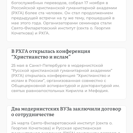
богослужебных переводов, собрал 17 ноября в
Российской христианской гуманитарной академии
(РХГА) более ста человек. Он стал продолжением
предыдущей встречи на ту же тему, прошедшей в
мае этого года. Организаторами семинара стали
Свято-Филаретовский институт (секта о. Георгия
Кочеткова) и РХГА.
В РХГА открылась конференция
“Христианство и ислам”
25 мая в Санкт-Петербурге в модернистской
“Русской христианской гуманитарной академии”
(РХГА) открылась конференция “Христианство и
ислам в России”, организованная совместно с
Общецерковной аспирантурой и докторантурой им.
святых равноапостольных Кирилла и Мефодия.
Два модернистских ВУЗа заключили договор
о сотрудничестве
24 марта Свято-Филаретовский институт (секта о.
Георгия Кочеткова) и Русская христианская
гуманитарная академия (РХГА) заключили договор о