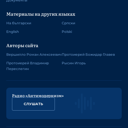
Документы
Материалы на других языках
На български
Српски
English
Polski
Авторы сайта
Вершилло Роман Алексеевич
Протоиерей Божидар Главев
Протоиерей Владимир
Рысин Игорь
Переслегин
Радио «Антимодернизм»
СЛУШАТЬ