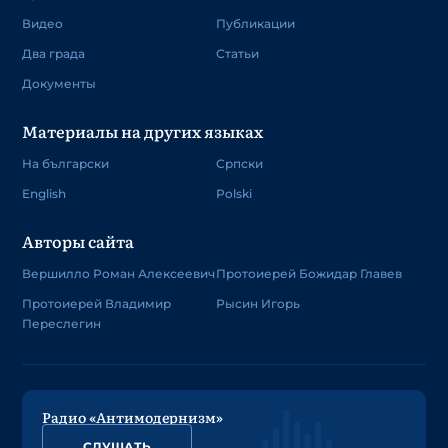
Видео
Публикации
Два града
Статьи
Документы
Материалы на других языках
На български
Српски
English
Polski
Авторы сайта
Вершилло Роман Алексеевич
Протоиерей Божидар Главев
Протоиерей Владимир
Рысин Игорь
Переслегин
Радио «Антимодернизм»
СЛУШАТЬ