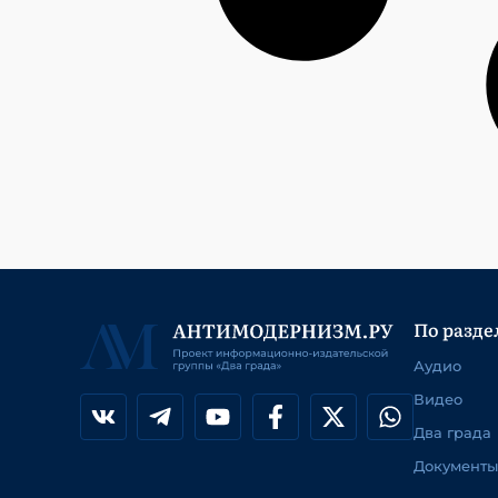
По разде
Аудио
Видео
Два града
Документы