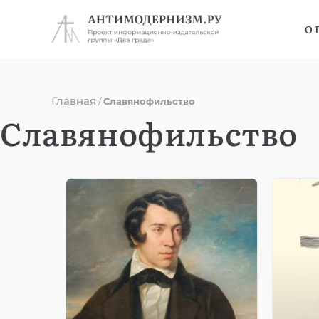
О 
Главная
/
Славянофильство
Славянофильство