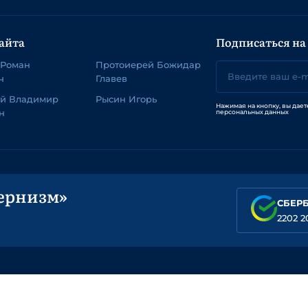
айта
Подписаться на
 Роман
Протоиерей Божидар
ч
Главев
ей Владимир
Рысин Игорь
Нажимая на кнопку, вы дает
н
персональных данных
ернизм»
СБЕР
2202 2