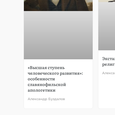
Экста
религ
«Высшая ступень
человеческого развития»:
Алекса
особенности
славянофильской
апологетики
Александр Буздалов