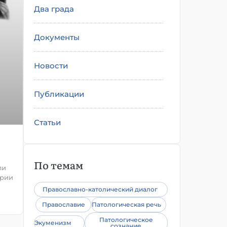
Два града
Документы
Новости
Публикации
Статьи
По темам
ли
ории
Православно-католический диалог
Православие
Патологическая речь
Патологическое
Экуменизм
сознание