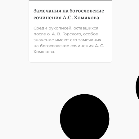
Замечания на богословские
сочинения А.С. Хомякова
Среди рукописей, оставшихся
после о. А. В. Горского, особое
значение имеют его замечания
на богословские сочинения А. С.
Хомякова.