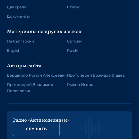
Два града
Статьи
Документы
Материалы на других языках
На български
Српски
English
Polski
Авторы сайта
Вершилло Роман Алексеевич
Протоиерей Божидар Главев
Протоиерей Владимир
Рысин Игорь
Переслегин
Радио «Антимодернизм»
СЛУШАТЬ