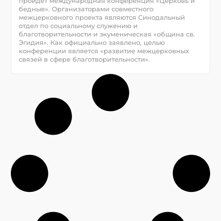
пройдет международная конференция «Церковь и
бедные». Организаторами совместного
межцерковного проекта являются Синодальный
отдел по социальному служению и
благотворительности и экуменическая «община св.
Эгидия». Как официально заявлено, целью
конференции является «развитие межцерковных
связей в сфере благотворительности».