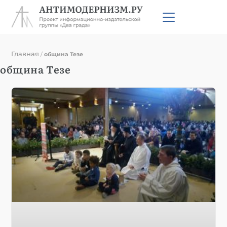
Главная
/
община Тезе
община Тезе