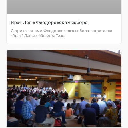
Брат Лео в Феодоровском соборе
С прихожанами Феодоровского собора встретился
“брат” Лео из общины Тезе.