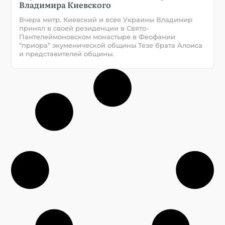
Владимира Киевского
Вчера митр. Киевский и всея Украины Владимир
принял в своей резиденции в Свято-
Пантелеймоновском монастыре в Феофании
“приора” экуменической общины Тезе брата Алоиса
и представителей общины.