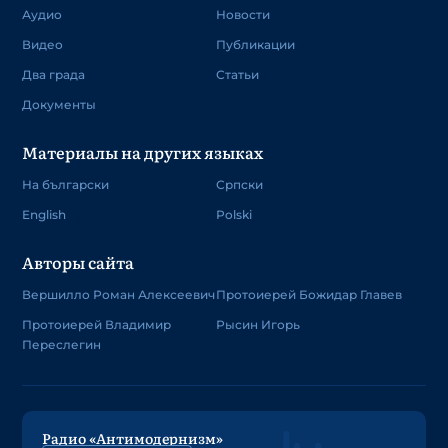
Аудио
Новости
Видео
Публикации
Два града
Статьи
Документы
Материалы на других языках
На български
Српски
English
Polski
Авторы сайта
Вершилло Роман Алексеевич
Протоиерей Божидар Главев
Протоиерей Владимир
Рысин Игорь
Переслегин
Радио «Антимодернизм»