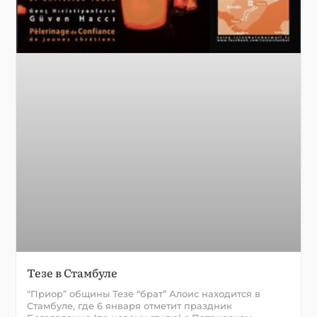
Тезе в Стамбуле
“Приор” общины Тезе “брат” Алоис находится в
Стамбуле, где 6 января отметит праздник