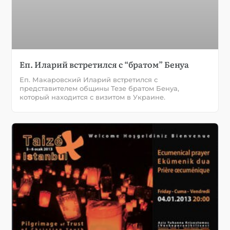
Еп. Иларий встретился с “братом” Бенуа
Еп. Макаровский Иларий встретился с
представителем общины Тезе братом Бенуа,
который находится с визитом в Украине.