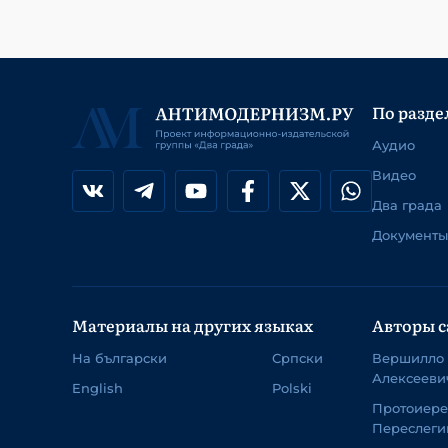
По разде
Аудио
Видео
Два града
Документы
Материалы на других языках
Авторы с
На български
Српски
Вершилло
Алексееви
English
Polski
Протоиер
Переслеги