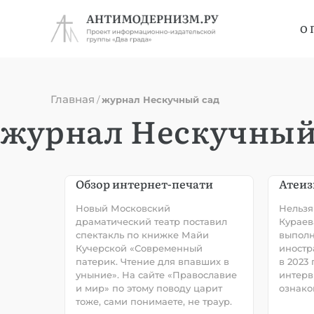
О 
Главная
/
журнал Нескучный сад
журнал Нескучный
Обзор интернет-печати
Атеиз
Новый Московский
Нельзя
драматический театр поставил
Кураев
спектакль по книжке Майи
выпол
Кучерской «Современный
иностр
патерик. Чтение для впавших в
в 2023 
уныние». На сайте «Православие
интерв
и мир» по этому поводу царит
ознако
тоже, сами понимаете, не траур.