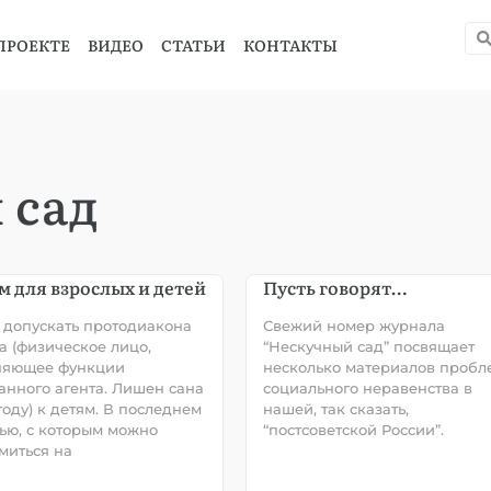
ПРОЕКТЕ
ВИДЕО
СТАТЬИ
КОНТАКТЫ
 сад
м для взрослых и детей
Пусть говорят…
 допускать протодиакона
Свежий номер журнала
а (физическое лицо,
“Нескучный сад” посвящает
няющее функции
несколько материалов пробл
анного агента. Лишен сана
социального неравенства в
году) к детям. В последнем
нашей, так сказать,
ью, с которым можно
“постсоветской России”.
миться на