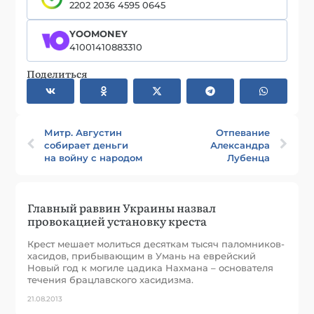
2202 2036 4595 0645
YOOMONEY
41001410883310
Поделиться
Митр. Августин
Отпевание
собирает деньги
Александра
на войну с народом
Лубенца
Главный раввин Украины назвал
провокацией установку креста
Крест мешает молиться десяткам тысяч паломников-
хасидов, прибывающим в Умань на еврейский
Новый год к могиле цадика Нахмана – основателя
течения брацлавского хасидизма.
21.08.2013