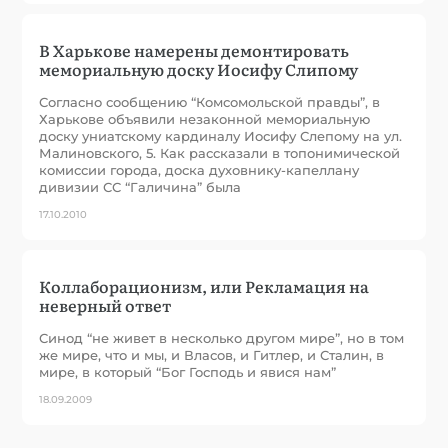
В Харькове намерены демонтировать
мемориальную доску Иосифу Слипому
Согласно сообщению “Комсомольской правды”, в
Харькове объявили незаконной мемориальную
доску униатскому кардиналу Иосифу Слепому на ул.
Малиновского, 5. Как рассказали в топонимической
комиссии города, доска духовнику-капеллану
дивизии СС “Галичина” была
17.10.2010
Коллаборационизм, или Рекламация на
неверный ответ
Синод “не живет в несколько другом мире”, но в том
же мире, что и мы, и Власов, и Гитлер, и Сталин, в
мире, в который “Бог Господь и явися нам”
18.09.2009