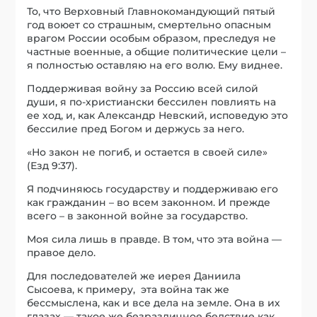
То, что Верховный Главнокомандующий пятый
год воюет со страшным, смертельно опасным
врагом России особым образом, преследуя не
частные военные, а общие политические цели –
я полностью оставляю на его волю. Ему виднее.
Поддерживая войну за Россию всей силой
души, я по-христиански бессилен повлиять на
ее ход, и, как Александр Невский, исповедую это
бессилие пред Богом и держусь за него.
«Но закон не погиб, и остается в своей силе»
(Езд 9:37).
Я подчиняюсь государству и поддерживаю его
как гражданин – во всем законном. И прежде
всего – в законной войне за государство.
Моя сила лишь в правде. В том, что эта война —
правое дело.
Для последователей же иерея Даниила
Сысоева, к примеру, эта война так же
бессмыслена, как и все дела на земле. Она в их
глазах — такое же безразличное бедствие как