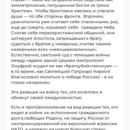
землетрясение, попущенное Богом за грехи
Христиан. Чтобы Христиане каялись и спасали
души — по обе стороны фронта. Впрочем,
уранополиты уже считают себя спасенными, раз,
еще до смерти, называют себя: граждане Неба.
Считая себя первохристианской общиной, они
цитируют Апостола, запрещавшего брату
судиться с братом у неверных, считая такими
неверными всех «невоцерковленных».
Естественно, светский суд с помощью войны
между чадами одной Церкви (митрополит
Онуфрий осудил ее как «братоубийственную» —
в то время, как Святейший Патриарх Кирилл
благословил молиться о победе России) – в их
глазах незаконен.
Это реакция на войну тех, кто ослеплен и
обманут своей лжедуховностью.
Есть и противоположная на вид реакция тех, кто
видит в войне не исполнение гражданского
долга любящих Родину, не защиту России от
неспровоцированной ею вероломной агрессии
НАТО, а надежду на новую будущую страну,