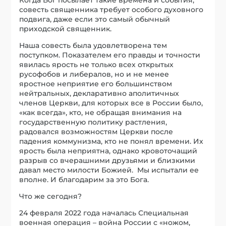
Когда Бог посылает такие времена и события,
совесть священника требует особого духовного
подвига, даже если это самый обычный
приходской священник.
Наша совесть была удовлетворена тем
поступком. Показателем его правды и точности
явилась ярость не только всех открытых
русофобов и либералов, но и не менее
яростное неприятие его большинством
нейтральных, декларативно аполитичных
членов Церкви, для которых все в России было,
«как всегда», кто, не обращая внимания на
государственную политику растления,
радовался возможностям Церкви после
падения коммунизма, кто не понял времени. Их
ярость была неприятна, однако кровоточащий
разрыв со вчерашними друзьями и близкими
давал место милости Божией. Мы испытали ее
вполне. И благодарим за это Бога.
Что же сегодня?
24 февраля 2022 года началась Специальная
военная операция – война России с «ножом,