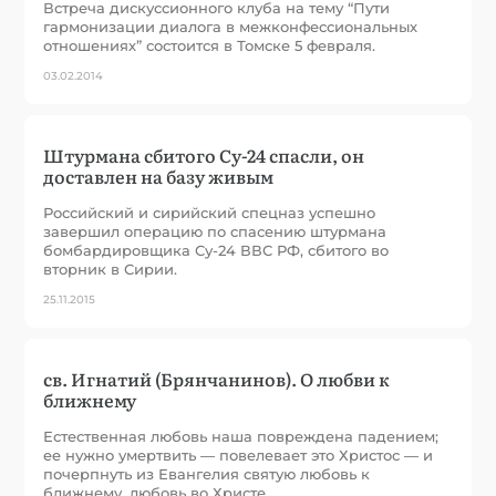
Встреча дискуссионного клуба на тему “Пути
гармонизации диалога в межконфессиональных
отношениях” состоится в Томске 5 февраля.
03.02.2014
Штурмана сбитого Су-24 спасли, он
доставлен на базу живым
Российский и сирийский спецназ успешно
завершил операцию по спасению штурмана
бомбардировщика Су-24 ВВС РФ, сбитого во
вторник в Сирии.
25.11.2015
св. Игнатий (Брянчанинов). О любви к
ближнему
Естественная любовь наша повреждена падением;
ее нужно умертвить — повелевает это Христос — и
почерпнуть из Евангелия святую любовь к
ближнему, любовь во Христе.