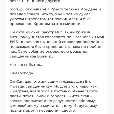
обязан – и ничего другого.
Господь открыл Себя Крестителю на Иордане и
повелел совершить то, о чем тот не думал. С
ужасом и трепетом тот подчинился, и был
прославлен Христом за это смирение.
Ни октябрьский расстрел 1993, ни призыв
антикоммунистов голосовать за Зюганова 20 мая
1996, ни начало нынешней справедливой войны
невозможно было представить, пока не пробил
час. Само событие определило реакцию
священников Божиих.
Нет, не событие…
Сам Господь.
Он Сам даст это алчущим и жаждущим Его
Правды священникам. Но для этого надо, как
Предтеча, вселиться в пустыню. Иначе похоть
плоти, похоть очей и гордость житейская –
застят, прельстят и не дадут честолюбивому,
самолюбивому и мечтательному Иерусалиму
познать время посещения своего.