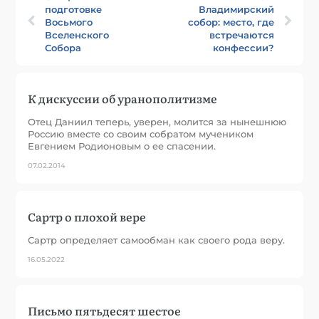
подготовке
Владимирский
Восьмого
собор: место, где
Вселенского
встречаются
Собора
конфессии?
К дискуссии об уранополитизме
Отец Даниил теперь, уверен, молится за нынешнюю
Россию вместе со своим собратом мучеником
Евгением Родионовым о ее спасении.
07.02.2014
Сартр о плохой вере
Сартр определяет самообман как своего рода веру.
16.05.2022
Письмо пятьдесят шестое