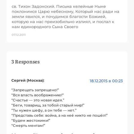
св. Тихон Задонский. Письма келейные Ныне
поклонимся Царю небесному, Который нас ради на
земли явился, и почудимся благости Божией,
которую на нас преизобильно излиял, и послал к
нам единородного Сына Своего
07.12.2011
3 Responses
Сергей (Москва)
:
18.12.2015 в 00:23
“Запрещать запрещено!”
“Вся власть воображению!”
“Счастье — это новая идея.”
“Беги, товарищ, за тобой старый мир!”
“Ты нужен шефу, а он тебе — нет.”
“Представь себе: война, а на неё никто не пошёл!”
“Будем жестокими!”
“Смерть ментам!”