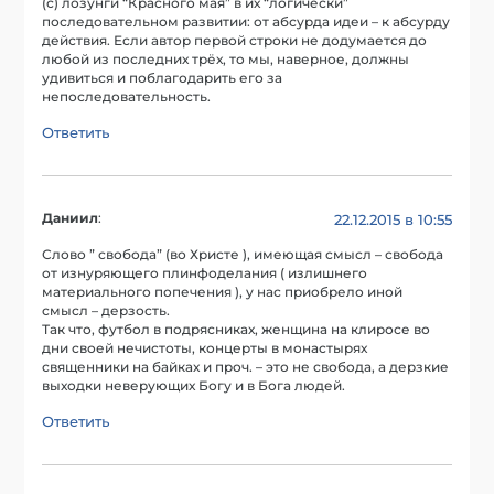
(с) лозунги “Красного мая” в их “логически”
последовательном развитии: от абсурда идеи – к абсурду
действия. Если автор первой строки не додумается до
любой из последних трёх, то мы, наверное, должны
удивиться и поблагодарить его за
непоследовательность.
Ответить
Даниил
:
22.12.2015 в 10:55
Слово ” свобода” (во Христе ), имеющая смысл – свобода
от изнуряющего плинфоделания ( излишнего
материального попечения ), у нас приобрело иной
смысл – дерзость.
Так что, футбол в подрясниках, женщина на клиросе во
дни своей нечистоты, концерты в монастырях
священники на байках и проч. – это не свобода, а дерзкие
выходки неверующих Богу и в Бога людей.
Ответить