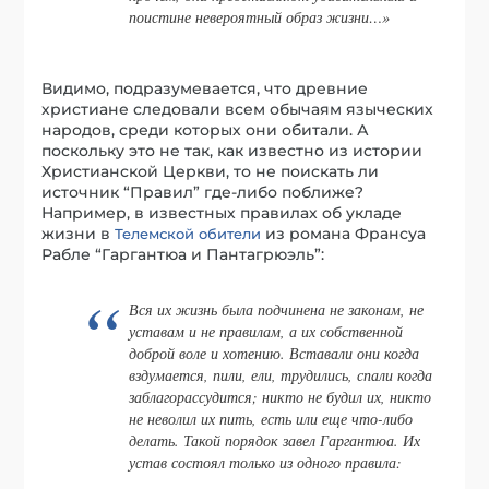
поистине невероятный образ жизни…»
Видимо, подразумевается, что древние
христиане следовали всем обычаям языческих
народов, среди которых они обитали. А
поскольку это не так, как известно из истории
Христианской Церкви, то не поискать ли
источник “Правил” где-либо поближе?
Например, в известных правилах об укладе
жизни в
из романа Франсуа
Телемской обители
Рабле “Гаргантюа и Пантагрюэль”:
Вся их жизнь была подчинена не законам, не
уставам и не правилам, а их собственной
доброй воле и хотению. Вставали они когда
вздумается, пили, ели, трудились, спали когда
заблагорассудится; никто не будил их, никто
не неволил их пить, есть или еще что-либо
делать. Такой порядок завел Гаргантюа. Их
устав состоял только из одного правила: