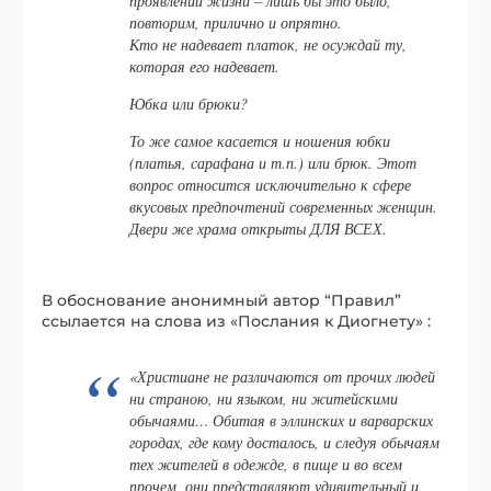
проявлений жизни – лишь бы это было,
повторим, прилично и опрятно.
Кто не надевает платок, не осуждай ту,
которая его надевает.
Юбка или брюки?
То же самое касается и ношения юбки
(платья, сарафана и т.п.) или брюк. Этот
вопрос относится исключительно к сфере
вкусовых предпочтений современных женщин.
Двери же храма открыты ДЛЯ ВСЕХ.
В обоснование анонимный автор “Правил”
ссылается на слова из «Послания к Диогнету» :
«Христиане не различаются от прочих людей
ни страною, ни языком, ни житейскими
обычаями… Обитая в эллинских и варварских
городах, где кому досталось, и следуя обычаям
тех жителей в одежде, в пище и во всем
прочем, они представляют удивительный и