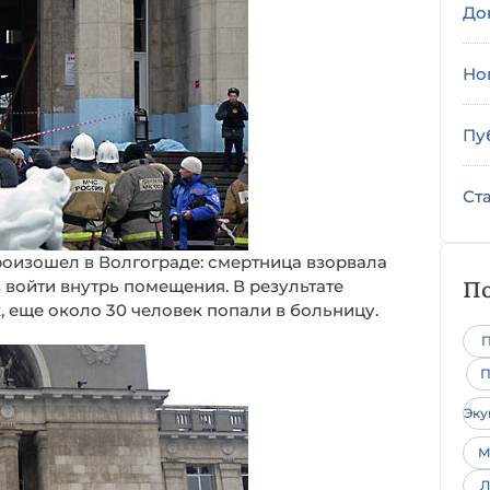
До
Но
Пу
Ст
роизошел в Волгограде: смертница взорвала
По
 войти внутрь помещения. В результате
, еще около 30 человек попали в больницу.
П
П
Эк
М
Л