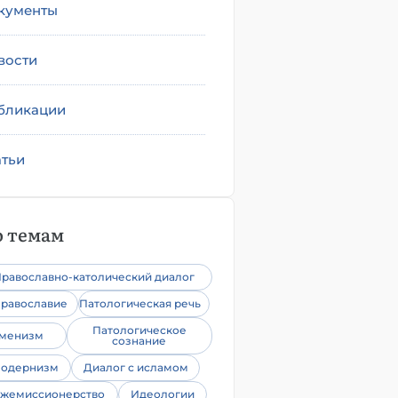
кументы
вости
бликации
атьи
 темам
равославно-католический диалог
равославие
Патологическая речь
Патологическое
уменизм
сознание
одернизм
Диалог с исламом
жемиссионерство
Идеологии