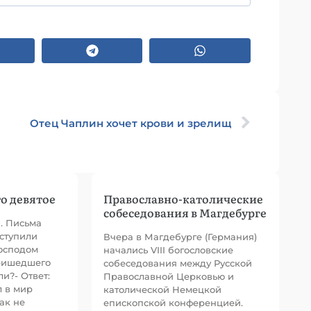
Отец Чаплин хочет крови и зрелищ
о девятое
Православно-католические
собеседования в Магдебурге
й. Письма
ступили
Вчера в Магдебурге (Германия)
Господом
начались VIII богословские
пришедшего
собеседования между Русской
ли?- Ответ:
Православной Церковью и
л в мир
католической Немецкой
ак не
епископской конференцией.