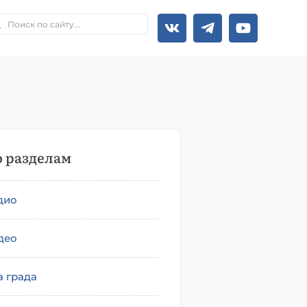
 разделам
дио
део
а града