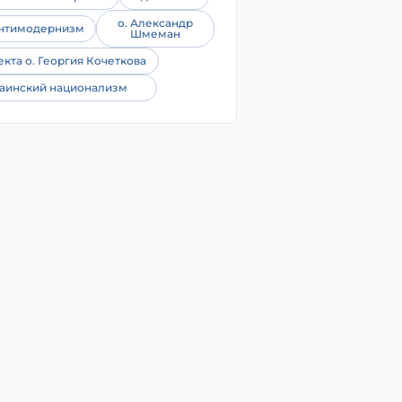
о. Александр
нтимодернизм
Шмеман
екта о. Георгия Кочеткова
аинский национализм