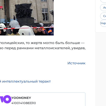
А
С
Укр
 полицейских, то жертв могло быть больше —
во перед рамками металлоискателей, увидев,
Источник
 интеллектуальный теракт
YOOMONEY
41001410883310