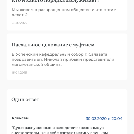
Мы живем в развращенном обществе и что с этим
делать?
25.07.2022
Пасхальное целование с муфтием
В Успенский кафедральный собор г. Салавата
поздравить еп. Николая прибыли представители
магометанской общины.
16.04.2015
Один ответ
Алексей
:
30.03.2020 в 20:04
“Души распущенные и вследствие греховных уз
снисходительные к себе считают истину слишком