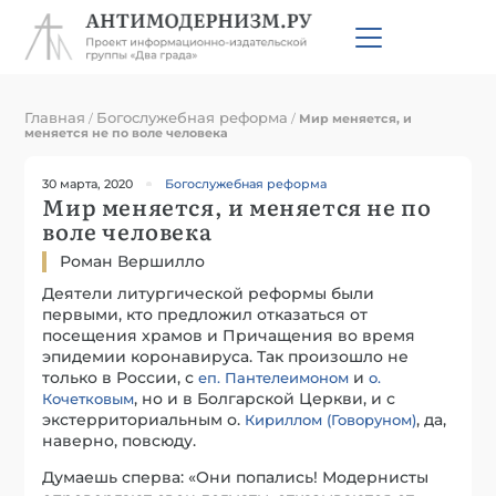
Главная
Богослужебная реформа
/
/
Мир меняется, и
меняется не по воле человека
30 марта, 2020
Богослужебная реформа
Мир меняется, и меняется не по
воле человека
Роман Вершилло
Деятели литургической реформы были
первыми, кто предложил отказаться от
посещения храмов и Причащения во время
эпидемии коронавируса. Так произошло не
только в России, с
и
еп. Пантелеимоном
о.
, но и в Болгарской Церкви, и с
Кочетковым
экстерриториальным о.
, да,
Кириллом (Говоруном)
наверно, повсюду.
Думаешь сперва: «Они попались! Модернисты