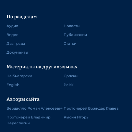
По разделам
Аудио
Новости
Видео
Публикации
Два града
Статьи
Документы
Материалы на других языках
На български
Српски
English
Polski
Авторы сайта
Вершилло Роман Алексеевич
Протоиерей Божидар Главев
Протоиерей Владимир
Рысин Игорь
Переслегин