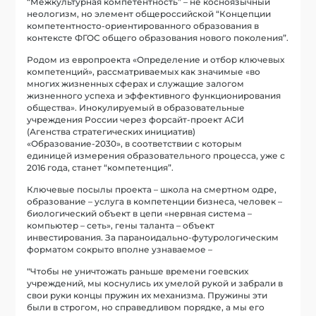
“Межкультурная компетентность” – не косноязычный
неологизм, но элемент общероссийской “Концепции
компетентносто-ориентированного образования в
контексте ФГОС общего образования нового поколения”.
Родом из европроекта «Определение и отбор ключевых
компетенций», рассматриваемых как значимые «во
многих жизненных сферах и служащие залогом
жизненного успеха и эффективного функционирования
общества». Инокулируемый в образовательные
учреждения России через форсайт-проект АСИ
(Агенства стратегических инициатив)
«Образование-2030», в соответствии с которым
единицей измерения образовательного процесса, уже с
2016 года, станет “компетенция”.
Ключевые посылы проекта – школа на смертном одре,
образование – услуга в компетенции бизнеса, человек –
биологический объект в цепи «нервная система –
компьютер – сеть», гены таланта – объект
инвестирования. За параноидально-футурологическим
форматом сокрыто вполне узнаваемое –
“Чтобы не уничтожать раньше времени гоевских
учреждений, мы коснулись их умелой рукой и забрали в
свои руки концы пружин их механизма. Пружины эти
были в строгом, но справедливом порядке, а мы его