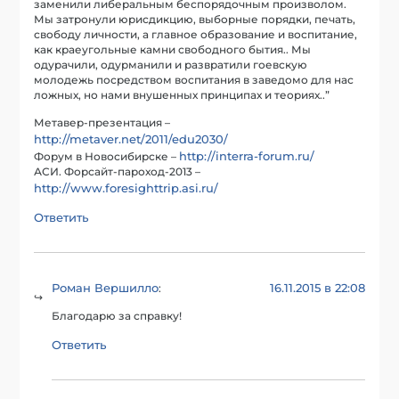
заменили либеральным беспорядочным произволом.
Мы затронули юрисдикцию, выборные порядки, печать,
свободу личности, а главное образование и воспитание,
как краеугольные камни свободного бытия.. Мы
одурачили, одурманили и развратили гоевскую
молодежь посредством воспитания в заведомо для нас
ложных, но нами внушенных принципах и теориях..”
Метавер-презентация –
http://metaver.net/2011/edu2030/
http://interra-forum.ru/
Форум в Новосибирске –
АСИ. Форсайт-пароход-2013 –
http://www.foresighttrip.asi.ru/
Ответить
Роман Вершилло
16.11.2015 в 22:08
:
Благодарю за справку!
Ответить