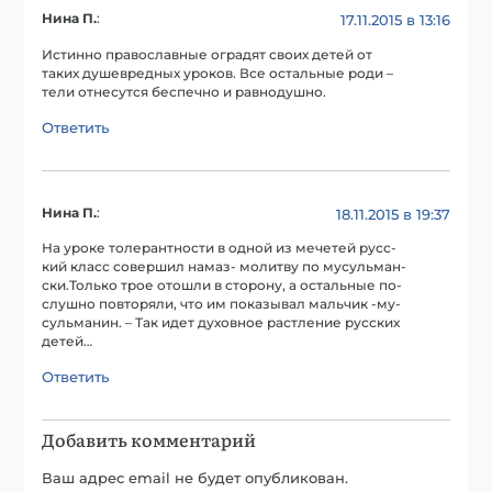
Нина П.
:
17.11.2015 в 13:16
Истинно православные оградят своих детей от
таких душевредных уроков. Все остальные роди –
тели отнесутся беспечно и равнодушно.
Ответить
Нина П.
:
18.11.2015 в 19:37
На уроке толерантности в одной из мечетей русс-
кий класс совершил намаз- молитву по мусульман-
ски.Только трое отошли в сторону, а остальные по-
слушно повторяли, что им показывал мальчик -му-
сульманин. – Так идет духовное растление русских
детей…
Ответить
Добавить комментарий
Ваш адрес email не будет опубликован.