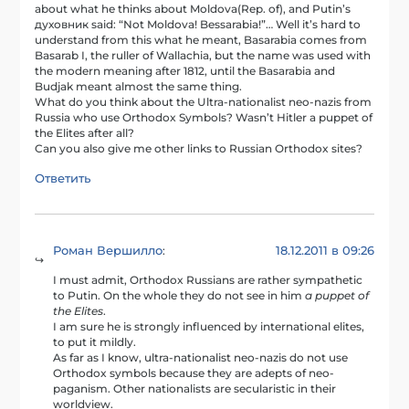
about what he thinks about Moldova(Rep. of), and Putin’s
духовник said: “Not Moldova! Bessarabia!”… Well it’s hard to
understand from this what he meant, Basarabia comes from
Basarab I, the ruller of Wallachia, but the name was used with
the modern meaning after 1812, until the Basarabia and
Budjak meant almost the same thing.
What do you think about the Ultra-nationalist neo-nazis from
Russia who use Orthodox Symbols? Wasn’t Hitler a puppet of
the Elites after all?
Can you also give me other links to Russian Orthodox sites?
Ответить
Роман Вершилло
18.12.2011 в 09:26
:
I must admit, Orthodox Russians are rather sympathetic
to Putin. On the whole they do not see in him
a puppet of
the Elites
.
I am sure he is strongly influenced by international elites,
to put it mildly.
As far as I know, ultra-nationalist neo-nazis do not use
Orthodox symbols because they are adepts of neo-
paganism. Other nationalists are secularistic in their
worldview.