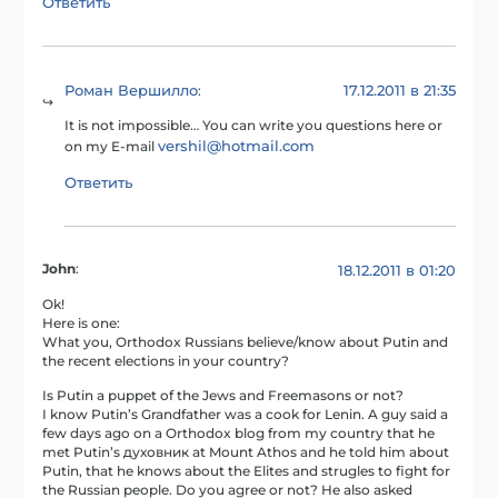
Ответить
Роман Вершилло
17.12.2011 в 21:35
:
It is not impossible… You can write you questions here or
vershil@hotmail.com
on my E-mail
Ответить
John
:
18.12.2011 в 01:20
Ok!
Here is one:
What you, Orthodox Russians believe/know about Putin and
the recent elections in your country?
Is Putin a puppet of the Jews and Freemasons or not?
I know Putin’s Grandfather was a cook for Lenin. A guy said a
few days ago on a Orthodox blog from my country that he
met Putin’s духовник at Mount Athos and he told him about
Putin, that he knows about the Elites and strugles to fight for
the Russian people. Do you agree or not? He also asked