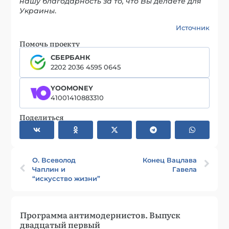
нашу благодарность за то, что Вы делаете для
Украины
.
Источник
Помочь проекту
СБЕРБАНК
2202 2036 4595 0645
YOOMONEY
41001410883310
Поделиться
О. Всеволод
Конец Вацлава
Чаплин и
Гавела
“искусство жизни”
Программа антимодернистов. Выпуск
двадцатый первый