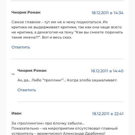
Чиорня Роман
:
18.12.2011 в 14:34
Самое главное – тут им не к чему подкопаться. Их
критика не выдерживает критики, так как она чаще всего
не критика, а демагогия на тему “Как вы смеете порочить
такие имена?!”. Вот и весь сказ.
Ответить
Чиорня Роман
:
18.12.2011 в 14:40
Ах, да… Либо “троллинг”… Когда злоба зашкаливает.
Ответить
Иван
:
18.12.2011 в 22:41
За «троллингом» про ёлочку забыли…
Показательно – на мероприятии отсутствовал главный
устроитель – архиепископ Александр Драбинко!