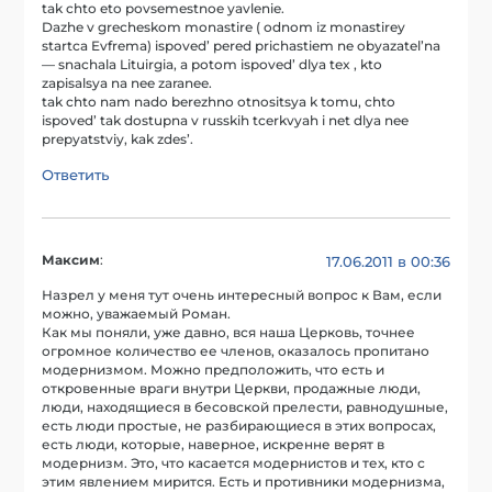
tak chto eto povsemestnoe yavlenie.
Dazhe v grecheskom monastire ( odnom iz monastirey
startca Evfrema) ispoved’ pered prichastiem ne obyazatel’na
— snachala Lituirgia, a potom ispoved’ dlya tex , kto
zapisalsya na nee zaranee.
tak chto nam nado berezhno otnositsya k tomu, chto
ispoved’ tak dostupna v russkih tcerkvyah i net dlya nee
prepyatstviy, kak zdes’.
Ответить
Максим
:
17.06.2011 в 00:36
Назрел у меня тут очень интересный вопрос к Вам, если
можно, уважаемый Роман.
Как мы поняли, уже давно, вся наша Церковь, точнее
огромное количество ее членов, оказалось пропитано
модернизмом. Можно предположить, что есть и
откровенные враги внутри Церкви, продажные люди,
люди, находящиеся в бесовской прелести, равнодушные,
есть люди простые, не разбирающиеся в этих вопросах,
есть люди, которые, наверное, искренне верят в
модернизм. Это, что касается модернистов и тех, кто с
этим явлением мирится. Есть и противники модернизма,