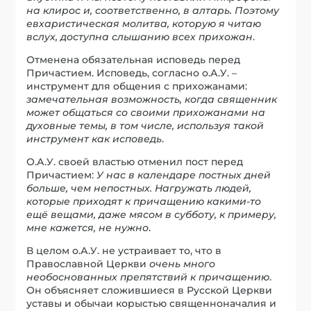
на клирос и, соответственно, в алтарь. Поэтому
евхаристическая молитва, которую я читаю
вслух, доступна слышанию всех прихожан
.
Отменена обязательная исповедь перед
Причастием. Исповедь, согласно о.А.У. –
инструмент для общения с прихожанами:
замечательная возможность, когда священник
может общаться со своими прихожанами на
духовные темы, в том числе, используя такой
инструмент как исповедь
.
О.А.У. своей властью отменил пост перед
Причастием:
У нас в календаре постных дней
больше, чем непостных. Нагружать людей,
которые приходят к причащению какими-то
ещё вещами, даже мясом в субботу, к примеру,
мне кажется, не нужно
.
В целом о.А.У. не устраивает то, что в
Православной Церкви
очень много
необоснованных препятствий к причащению
.
Он объясняет сложившиеся в Русской Церкви
уставы и обычаи корыстью священноначалия и