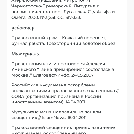
Амфилохий (Радович), митрополит
Черногорско-Приморский. Литургия и
подвижничество. пер.: Луганская С. // Альфа и
Омега. 2000. №3(25). СС. 317-333.
редактор
Православный храм – Кожаный переплет,
ручная работа. Трехсторонний золотой обрез
Материалы
Презентация книги протоиерея Алексия
Уминского “Тайна примирения” состоялась в
Москве // Благовест-инфо. 24.05.2007
Российские мусульмане оскорблены
высказываниями православного священника //
СОВА (организация признана в России
иностранным агентом). 14.04.2011
Мусульмане меня неправильно поняли –
священник // IslamNews. 15.04.2011
Православный священник принес извинения
мусульманам, оскорбленным его