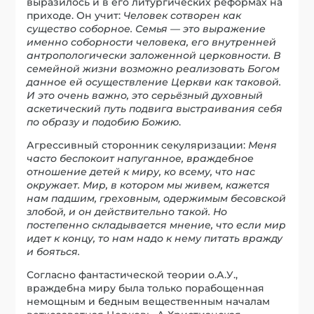
выразилось и в его литургических реформах на
приходе. Он учит:
Человек сотворен как
существо соборное. Семья — это выражение
именно соборности человека, его внутренней
антропологически заложенной церковности. В
семейной жизни возможно реализовать Богом
данное ей осуществление Церкви как таковой.
И это очень важно, это серьёзный духовный
аскетический путь подвига выстраивания себя
по образу и подобию Божию
.
Агрессивный сторонник секуляризации:
Меня
часто беспокоит напуганное, враждебное
отношение детей к миру, ко всему, что нас
окружает. Мир, в котором мы живем, кажется
нам падшим, греховным, одержимым бесовской
злобой, и он действительно такой. Но
постепенно складывается мнение, что если мир
идет к концу, то нам надо к нему питать вражду
и бояться.
Согласно фантастической теории о.А.У.,
враждебна миру была только порабощенная
немощным и бедным вещественным началам