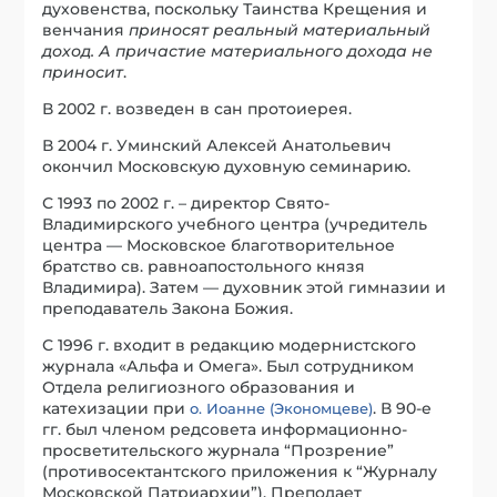
духовенства, поскольку Таинства Крещения и
венчания
приносят реальный материальный
доход. А причастие материального дохода не
приносит
.
В 2002 г. возведен в сан протоиерея.
В 2004 г. Уминский Алексей Анатольевич
окончил Московскую духовную семинарию.
С 1993 по 2002 г. – директор Свято-
Владимирского учебного центра (учредитель
центра — Московское благотворительное
братство св. равноапостольного князя
Владимира). Затем — духовник этой гимназии и
преподаватель Закона Божия.
С 1996 г. входит в редакцию модернистского
журнала «Альфа и Омега». Был сотрудником
Отдела религиозного образования и
катехизации при
. В 90-е
о. Иоанне (Экономцеве)
гг. был членом редсовета информационно-
просветительского журнала “Прозрение”
(противосектантского приложения к “Журналу
Московской Патриархии”). Преподает