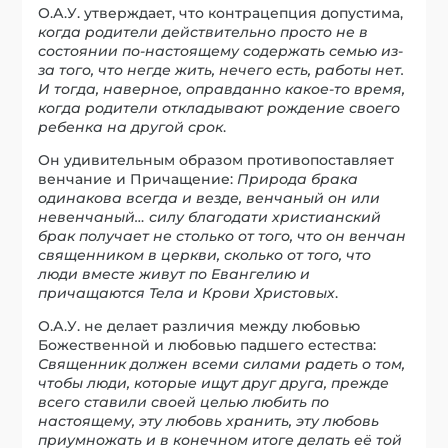
О.А.У. утверждает, что контрацепция допустима,
когда родители действительно просто не в
состоянии по-настоящему содержать семью из-
за того, что негде жить, нечего есть, работы нет.
И тогда, наверное, оправданно какое-то время,
когда родители откладывают рождение своего
ребенка на другой срок
.
Он удивительным образом противопоставляет
венчание и Причащение:
Природа брака
одинакова всегда и везде, венчаный он или
невенчаный… силу благодати христианский
брак получает не столько от того, что он венчан
священником в церкви, сколько от того, что
люди вместе живут по Евангелию и
причащаются Тела и Крови Христовых
.
О.А.У. не делает различия между любовью
Божественной и любовью падшего естества:
Священник должен всеми силами радеть о том,
чтобы люди, которые ищут друг друга, прежде
всего ставили своей целью любить по
настоящему, эту любовь хранить, эту любовь
приумножать и в конечном итоге делать её той