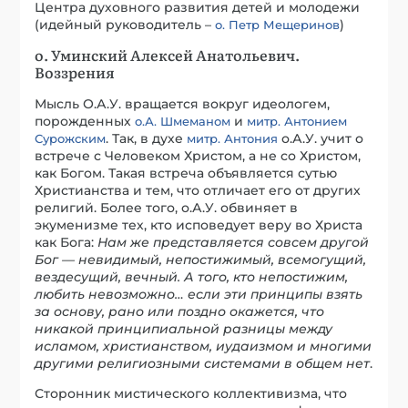
Центра духовного развития детей и молодежи
(идейный руководитель –
)
о. Петр Мещеринов
о. Уминский Алексей Анатольевич.
Воззрения
Мысль О.А.У. вращается вокруг идеологем,
порожденных
и
о.А. Шмеманом
митр. Антонием
. Так, в духе
о.А.У. учит о
Сурожским
митр. Антония
встрече с Человеком Христом, а не со Христом,
как Богом. Такая встреча объявляется сутью
Христианства и тем, что отличает его от других
религий. Более того, о.А.У. обвиняет в
экуменизме тех, кто исповедует веру во Христа
как Бога:
Нам же представляется совсем другой
Бог — невидимый, непостижимый, всемогущий,
вездесущий, вечный. А того, кто непостижим,
любить невозможно… если эти принципы взять
за основу, рано или поздно окажется, что
никакой принципиальной разницы между
исламом, христианством, иудаизмом и многими
другими религиозными системами в общем нет
.
Сторонник мистического коллективизма, что