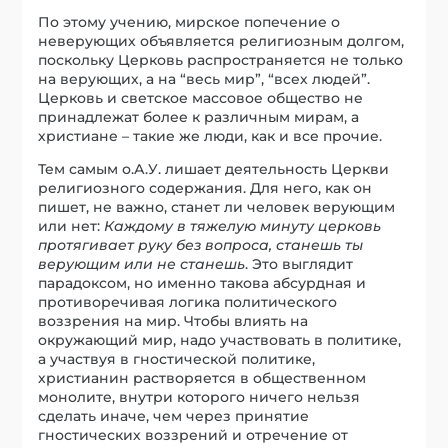
По этому учению, мирское попечение о
неверующих объявляется религиозным долгом,
поскольку Церковь распространяется не только
на верующих, а на “весь мир”, “всех людей”.
Церковь и светское массовое общество не
принадлежат более к различным мирам, а
христиане – такие же люди, как и все прочие.
Тем самым о.А.У. лишает деятельность Церкви
религиозного содержания. Для него, как он
пишет, не важно, станет ли человек верующим
или нет:
Каждому в тяжелую минуту церковь
протягивает руку без вопроса, станешь ты
верующим или не станешь
. Это выглядит
парадоксом, но именно такова абсурдная и
противоречивая логика политического
воззрения на мир. Чтобы влиять на
окружающий мир, надо участвовать в политике,
а участвуя в гностической политике,
христианин растворяется в общественном
монолите, внутри которого ничего нельзя
сделать иначе, чем через принятие
гностических воззрений и отречение от