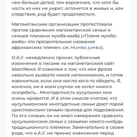
чем больше детей, тем вероятнее, что хотя бы
часть из них не умрет, останется в живых и, как
следствие, род будет продолжаться
.
Магометанские организации протестовали
против сравнения магометанской семьи и
семьей племени мумба-юмба («Племя мумбо-
юмбо» это презрительное название
африканских племен. см.
).
Mumbo jumbo
О.А.У. немедленно принес публичные
извинения в письме на магометанский сайт
IslamNews:
Я сожалею о том, что моя фраза
невольно вызвала некое непонимание, и готов
извиниться, если она могла кого-то обидеть. Я,
конечно, ни в коем случае не хотел никого
оскорбить… Многодетность мусульман мне
очень нравится. И в этом смысле считаю, что
мусульманские многодетные семьи дают порой
христианским семьям пример для подражания
.
По его словам, он не имел намерения сравнить
мусульманские семьи с семьями какого-нибудь
традиционного племени.
Замечательно в своем
роде, что о.А.У. не принес извинения перед