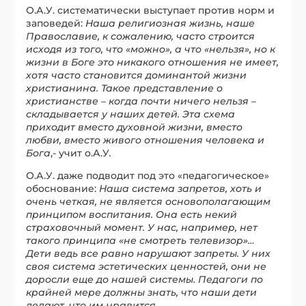
О.А.У. систематически выступает против норм и
заповедей:
Наша религиозная жизнь, наше
Православие, к сожалению, часто строится
исходя из того, что «можно», а что «нельзя», но к
жизни в Боге это никакого отношения не имеет,
хотя часто становится доминантой жизни
христианина. Такое представление о
христианстве – когда почти ничего нельзя –
складывается у наших детей. Эта схема
приходит вместо духовной жизни, вместо
любви, вместо живого отношения человека и
Бога
,- учит о.А.У
.
О.А.У. даже подводит под это «педагогическое»
обоснование:
Наша система запретов, хоть и
очень четкая, не является основополагающим
принципом воспитания. Она есть некий
страховочный момент. У нас, например, нет
такого принципа «не смотреть телевизор»…
Дети ведь все равно нарушают запреты. У них
своя система эстетических ценностей, они не
доросли еще до нашей системы. Педагоги по
крайней мере должны знать, что наши дети
делают, что им нравится.