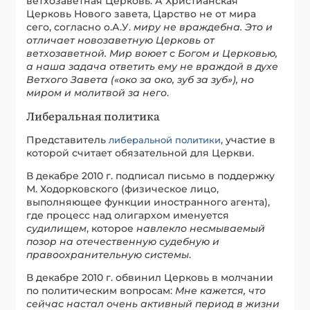
ветхозаветная Церковь. А Христианская
Церковь Нового завета, Царство не от мира
сего, согласно о.А.У.
миру не враждебна. Это и
отличает новозаветную Церковь от
ветхозаветной. Мир воюет с Богом и Церковью,
а наша задача ответить ему не враждой в духе
Ветхого Завета («око за око, зуб за зуб»), но
миром и молитвой за него
.
Либеральная политика
Представитель
, участие в
либеральной
политики
которой считает обязательной для Церкви.
В декабре 2010 г. подписал письмо в поддержку
М. Ходорковского (физическое лицо,
выполняющее функции иностранного агента),
где процесс над олигархом именуется
судилищем
, которое
навлекло несмываемый
позор на отечественную судебную и
правоохранительную системы
.
В декабре 2010 г. обвинил Церковь в молчании
по политическим вопросам:
М
не кажется, что
сейчас настал очень активный период в жизни