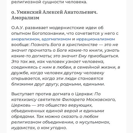
религиозной сущности человека.
о. Уминский Алексей Анатольевич.
Аморализм
О.А.У. развивает модернистские идеи об
опытном Богопознании, что сочетается у него с
,
и
аморализмом
адогматизмом
иррационализмом
вообще:
Познать Бога в христианстве — это не
значит прочитать о Боге какие-то книги, узнать
какие-то догматы; это значит Ему приобщиться.
Это так же, как человек узнает человека,
соединяясь с ним в любви, в семейной жизни, в
дружбе, когда человек другому человеку
открывается, когда эти люди становятся
близкими друг другу, родными, едиными
.
Выступает против догмата о Церкви:
По
катехизису святителя Филарета Московского,
Церковь — это общество верующих,
объединенных единой верой и едиными
обрядами. Так можно сказать о любом
религиозном объединении, о мусульманах,
иудаистах, о ком угодно
.