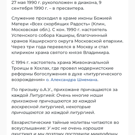
27 мая 1990 г. рукоположен в диакона, 9
сентября 1990 г. – в пресвитера.
Служение проходил в храме иконы Божией
Матери «Всех скорбящих Радость» (Клин,
Московская обл.). С кон. 1990 г. настоятель
Успенского собора Каширы, благочинный
храмов Каширского округа Московской епархии.
Через три года перевелся в Москву и стал
клириком храма святого князя Владимира.
С 1994 г. настоятель храма Живоначальной
Троицы в Хохлах, где провел модернистские
реформы богослужения в духе «литургического
возрождения»
.
о. Александра Шмемана
По призыву о.А.У., прихожане причащаются за
каждой Литургией:
Очень многие наши
прихожане причащаются за каждой
воскресной литургией, некоторые
причащаются за каждой литургией
.
Евхаристические тайные молитвы читаются во
всеуслышание:
У нас не очень хорошая
акустика и мы поэтому поставили микрофоны