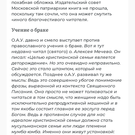
похабная обложка. Издательский совет
Московской патриархии книга не прошла,
поскольку там сочли, что она
может смутить
«
иного благочестивого читателя
.
Учение о браке
О.А.У. давно и смело выступает против
православного учения о браке.
Вот я тут
недавно читал
(святого)
о. Алексея Мечева. Он
писал: «Целью христианской семьи является
деторождение». Но это очевидно неправильно.
Сейчас это стало штампом, который не
обсуждается
. Позднее о.А.У. развивал ту же
мысль:
Ведь это совершенно убогое понимание
фразы, вырванной из контекста Священного
Писания. Она просто не может толковаться и
читаться в том смысле, что женщине надо быть
исключительно репродуктивной машиной и в
том якобы состоит главная ее заслуга перед
Богом. Ведь в противном случае для нас
идеалом христианской семьи должна стать
мусульманская семья или люди племени
мумба-юмба. Именно они живут установкой: