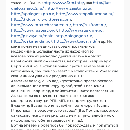
http://www.3rm.info/
http://kat-
такие как Вы, как
, как
dialog.narod2.ru/
http://www.zaistinu.ru/
,
,
http://apologet.spb.ru/
http://www.stopoikumena.ru/
,
,
http://didgoriru.wordpress.com
,
http://www.mparchiv.narod.ru/
http://rusfront.ru/
,
,
http://www.rusprav.org/
http://www.ruskline.ru
,
,
http://pravaya.ru/main
http://blagogon.ru/
,
,
http://ruskalendar.ru/
http://www.toaca.md/
,
и др. Но
как я понял нет единства среди противников
модернизма. Большая часть их находится во
всевозможных расколах, другая часть – в ересях
царебожия, имябожничества, некоторые, например о.
Сергий Рыбко, выступая рьяно против заигрывания с
католиками, сам “заигрывает” с металлистами, Ижевские
священники ушли в юрисдикцию РПЦЗ
Агафангеловскую, но ведь достаточно просто беглого
ознакомления с этой структурой, чтобы возникли
сомнения, например, в действительности поставления
Агафангела во епископа, если взять критиков
модернизма внутри РПЦ МП, то к примеру, дьякон
Владимир Василик очень любит протоиерея Иоанна
Миронова – “прозорливого старца” (Вы, Роман, наверное,
ознакомились с материалом о нем в присланной мною
информации, “обеты трезвости” и т.д.).
Вот на эти темы хотелось бы порассуждать, и попытаться