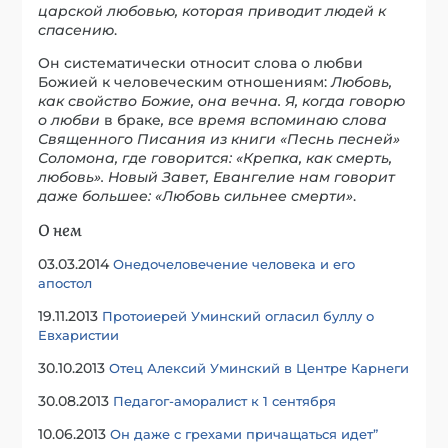
царской любовью, которая приводит людей к
спасению
.
Он систематически относит слова о любви
Божией к человеческим отношениям:
Любовь,
как свойство Божие, она вечна
. Я, когда говорю
о любви
в браке
, все время вспоминаю слова
Священного Писания из книги «Песнь песней»
Соломона, где говорится: «Крепка, как смерть,
любовь». Новый Завет, Евангелие нам говорит
даже большее: «Любовь сильнее смерти»
.
О нем
03.03.2014
Онедочеловечение человека и его
апостол
19.11.2013
Протоиерей Уминский огласил буллу о
Евхаристии
30.10.2013
Отец Алексий Уминский в Центре Карнеги
30.08.2013
Педагог-аморалист к 1 сентября
10.06.2013
Он даже с грехами причащаться идет”