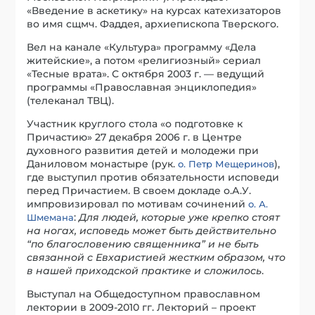
«Введение в аскетику» на курсах катехизаторов
во имя сщмч. Фаддея, архиепископа Тверского.
Вел на канале «Культура» программу «Дела
житейские», а потом «религиозный» сериал
«Тесные врата». С октября 2003 г. — ведущий
программы «Православная энциклопедия»
(телеканал ТВЦ).
Участник круглого стола «о подготовке к
Причастию» 27 декабря 2006 г. в Центре
духовного развития детей и молодежи при
Даниловом монастыре (рук.
),
о. Петр Мещеринов
где выступил против обязательности исповеди
перед Причастием. В своем докладе о.А.У.
импровизировал по мотивам сочинений
о. А.
:
Для людей, которые уже крепко стоят
Шмемана
на ногах, исповедь может быть действительно
“по благословению священника” и не быть
связанной с Евхаристией жестким образом, что
в нашей приходской практике и сложилось
.
Выступал на Общедоступном православном
лектории в 2009-2010 гг. Лекторий – проект