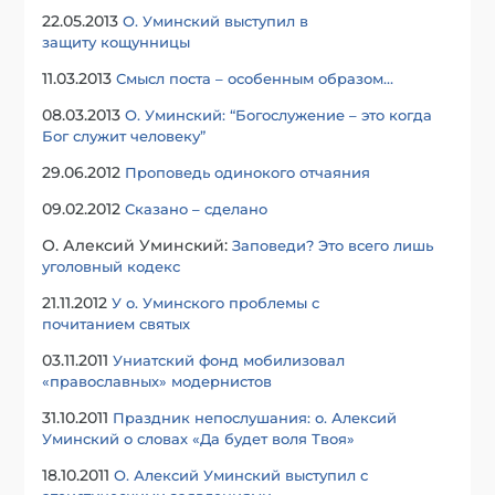
22.05.2013
О. Уминский выступил в
защиту кощунницы
11.03.2013
Смысл поста – особенным образом…
08.03.2013
О. Уминский: “Богослужение – это когда
Бог служит человеку”
29.06.2012
Проповедь одинокого отчаяния
09.02.2012
Сказано – сделано
О. Алексий Уминский:
Заповеди? Это всего лишь
уголовный кодекс
21.11.2012
У о. Уминского проблемы с
почитанием святых
03.11.2011
Униатский фонд мобилизовал
«православных» модернистов
31.10.2011
Праздник непослушания: о. Алексий
Уминский о словах «Да будет воля Твоя»
18.10.2011
О. Алексий Уминский выступил с