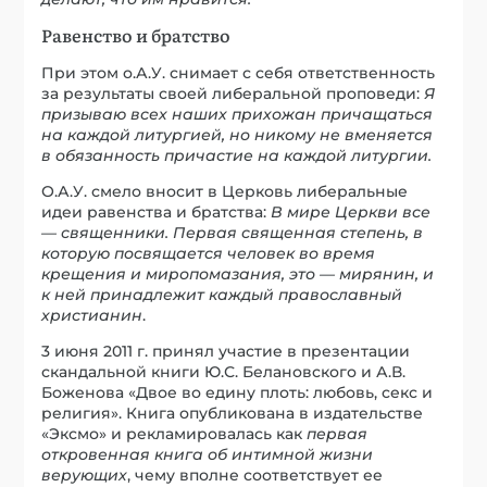
Равенство и братство
При этом о.А.У. снимает с себя ответственность
за результаты своей либеральной проповеди:
Я
призываю всех наших прихожан причащаться
на каждой литургией, но никому не вменяется
в обязанность причастие на каждой литургии.
О.А.У. смело вносит в Церковь либеральные
идеи равенства и братства:
В мире Церкви все
— священники. Первая священная степень, в
которую посвящается человек во время
крещения и миропомазания, это — мирянин, и
к ней принадлежит каждый православный
христианин
.
3 июня 2011 г. принял участие в презентации
скандальной книги Ю.С. Белановского и А.В.
Боженова «Двое во едину плоть: любовь, секс и
религия». Книга опубликована в издательстве
«Эксмо» и рекламировалась как
первая
откровенная книга об интимной жизни
верующих
, чему вполне соответствует ее