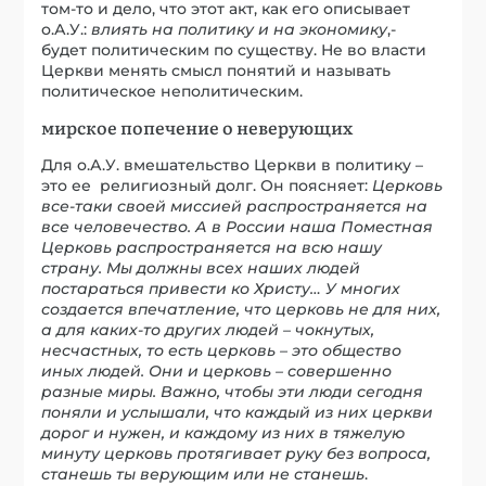
том-то и дело, что этот акт, как его описывает
о.А.У.:
влиять на политику и на экономику
,-
будет политическим по существу. Не во власти
Церкви менять смысл понятий и называть
политическое неполитическим.
мирское попечение о неверующих
Для о.А.У. вмешательство Церкви в политику –
это ее религиозный долг. Он поясняет:
Церковь
все-таки своей миссией распространяется на
все человечество. А в России наша Поместная
Церковь распространяется на всю нашу
страну. Мы должны всех наших людей
постараться привести ко Христу… У многих
создается впечатление, что церковь не для них,
а для каких-то других людей – чокнутых,
несчастных, то есть церковь – это общество
иных людей. Они и церковь – совершенно
разные миры. Важно, чтобы эти люди сегодня
поняли и услышали, что каждый из них церкви
дорог и нужен, и каждому из них в тяжелую
минуту церковь протягивает руку без вопроса,
станешь ты верующим или не станешь
.