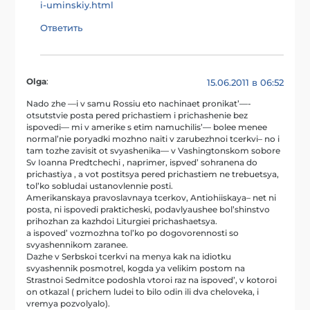
i-uminskiy.html
Ответить
Olga
:
15.06.2011 в 06:52
Nado zhe —i v samu Rossiu eto nachinaet pronikat’—-
otsutstvie posta pered prichastiem i prichashenie bez
ispovedi— mi v amerike s etim namuchilis’— bolee menee
normal’nie poryadki mozhno naiti v zarubezhnoi tcerkvi– no i
tam tozhe zavisit ot svyashenika— v Vashingtonskom sobore
Sv Ioanna Predtchechi , naprimer, ispved’ sohranena do
prichastiya , a vot postitsya pered prichastiem ne trebuetsya,
tol’ko sobludai ustanovlennie posti.
Amerikanskaya pravoslavnaya tcerkov, Antiohiiskaya– net ni
posta, ni ispovedi prakticheski, podavlyaushee bol’shinstvo
prihozhan za kazhdoi Liturgiei prichashaetsya.
a ispoved’ vozmozhna tol’ko po dogovorennosti so
svyashennikom zaranee.
Dazhe v Serbskoi tcerkvi na menya kak na idiotku
svyashennik posmotrel, kogda ya velikim postom na
Strastnoi Sedmitce podoshla vtoroi raz na ispoved’, v kotoroi
on otkazal ( prichem ludei to bilo odin ili dva cheloveka, i
vremya pozvolyalo).