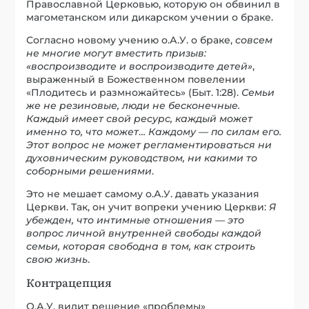
Православной Церковью, которую он обвинил в
магометанском или дикарском учении о браке.
Согласно новому учению о.А.У. о браке,
совсем
не многие могут вместить призыв:
«воспроизводите и воспроизводите детей»
,
выраженный в Божественном повелении
«Плодитесь и размножайтесь» (Быт. 1:28).
Семьи
же не резиновые, люди не бесконечные.
Каждый имеет свой ресурс, каждый может
именно то, что может
…
Каждому — по силам его.
Этот вопрос не может регламентироваться ни
духовническим руководством, ни какими то
соборными решениями
.
Это не мешает самому о.А.У. давать указания
Церкви. Так, он учит вопреки учению Церкви:
Я
убежден, что интимные отношения — это
вопрос личной внутренней свободы каждой
семьи, которая свободна в том, как строить
свою жизнь
.
Контрацепция
О.А.У. видит решение «проблемы»