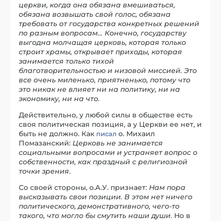
церкви, когда она обязана вмешиваться,
обязана возвышать свой голос, обязана
требовать от государства конкретных решений
по разным вопросам… Конечно, государству
выгодна молчащая церковь, которая только
строит храмы, открывает приходы, которая
занимается только тихой
благотворительностью и низовой миссией. Это
все очень миленько, приятненько, потому что
это никак не влияет ни на политику, ни на
экономику, ни на что.
Действительно, у любой силы в обществе есть
своя политическая позиция, а у Церкви ее нет, и
быть не должно. Как
о. Михаил
писал
Помазанский:
Церковь не занимается
социальными вопросами и устраняет вопрос о
собственности, как праздный с религиозной
точки зрения
.
Со своей стороны, о.А.У. признает:
Нам пора
высказывать свои позиции. В этом нет ничего
политического, демонстративного, чего-то
такого, что могло бы смутить наши души
. Но в