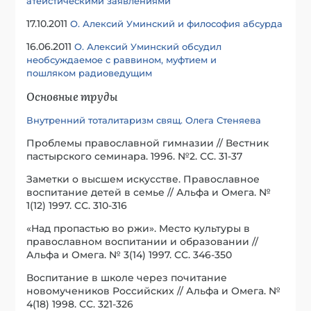
атеистическими заявлениями
17.10.2011
О. Алексий Уминский и философия абсурда
16.06.2011
О. Алексий Уминский обсудил
необсуждаемое с раввином, муфтием и
пошляком радиоведущим
Основные труды
Внутренний тоталитаризм свящ. Олега Стеняева
Проблемы православной гимназии // Вестник
пастырского семинара. 1996. №2. СС. 31-37
Заметки о высшем искусстве. Православное
воспитание детей в семье // Альфа и Омега. №
1(12) 1997. СС. 310-316
«Над пропастью во ржи». Место культуры в
православном воспитании и образовании //
Альфа и Омега. № 3(14) 1997. СС. 346-350
Воспитание в школе через почитание
новомучеников Российских // Альфа и Омега. №
4(18) 1998. СС. 321-326