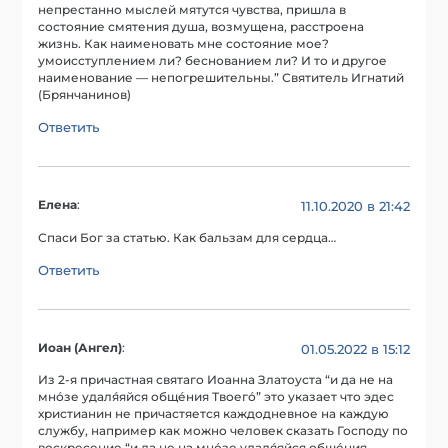
непрестанно мыслей мятутся чувства, пришла в
состояние смятения душа, возмущена, расстроена
жизнь. Как наименовать мне состояние мое?
умоисступлением ли? беснованием ли? И то и другое
наименование — непогрешительны.” Святитель Игнатий
(Брянчанинов)
Ответить
Елена
:
11.10.2020 в 21:42
Спаси Бог за статью. Как бальзам для сердца…
Ответить
Иоан (Ангел)
:
01.05.2022 в 15:12
Из 2-я причастная святаго Иоанна Златоуста “и да не на
мно́зе удаля́яйся обще́ния Твоего́” это указает что эдес
христианин не причастяется каждодневное на каждую
службу, например как можно человек сказать Господу по
воскресение “и да не на мно́зе удаля́яйся обще́ния