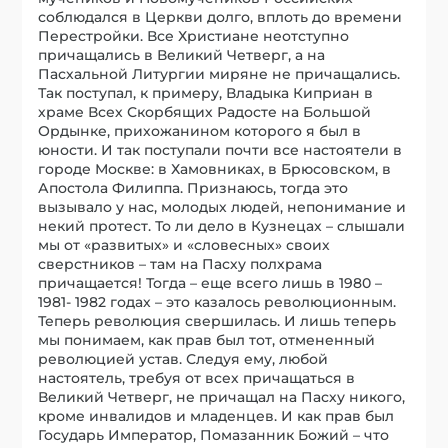
соблюдался в Церкви долго, вплоть до времени
Перестройки. Все Христиане неотступно
причащались в Великий Четверг, а на
Пасхальной Литургии миряне не причащались.
Так поступал, к примеру, Владыка Киприан в
храме Всех Скорбящих Радосте на Большой
Ордынке, прихожанином которого я был в
юности. И так поступали почти все настоятели в
городе Москве: в Хамовниках, в Брюсовском, в
Апостола Филиппа. Признаюсь, тогда это
вызывало у нас, молодых людей, непонимание и
некий протест. То ли дело в Кузнецах – слышали
мы от «развитых» и «словесных» своих
сверстников – там на Пасху полхрама
причащается! Тогда – еще всего лишь в 1980 –
1981- 1982 годах – это казалось революционным.
Теперь революция свершилась. И лишь теперь
мы понимаем, как прав был тот, отмененный
революцией устав. Следуя ему, любой
настоятель, требуя от всех причащаться в
Великий Четверг, не причащал на Пасху никого,
кроме инвалидов и младенцев. И как прав был
Государь Император, Помазанник Божий – что