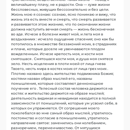
величайшему плачу, не к радости. Она — хуже жизни
бессловесных, живущих бессознательно и без цели.
Жизнь мою я сознаю: сознаю, ясно понимаю и вижу, что
жизнь эта есть вместе и смерть, что смерть развивается
и развивается этою жизнию, что по окончании жизни
должна наступить вечная смерть — жизнь бесконечная
во аде. Исчезе в болезни живот мой, и лета моя в
воздыханиих : исчезло ощущение спасения; оно как бы
потопилось в множестве беззаконий моих, в страданиях
и плаче, которые доселе не увенчаваются плодом
вожделенным. Исчезе крепость моя, и кости моя
смятошася . Смятошася кости моя, и душа моя смятеся
зело. Несть исцеления в плоти моей от лица гнева
Твоего, несть мира в костех моих от лица грех моих .
Плотию названо здесь жительство подвижника Божия;
костями назван образ мыслей его, названы
помышления, которые составляют деннонощное
поучение его . Телесный состав человека держится на
костях: и жительство держится на образе мыслей;
деятельность видимая и невидимая находится в полной
зависимости от помышлений, которые ум усвоил себе, в
которых он упражняется. От согрешения моего
поколебался во мне самый образ мыслей, утратилось
постоянство и согласие в помышлениях, утратилось
направление святое: заменились они колебанием,
разноречием, переменчивостию. От мятущихся