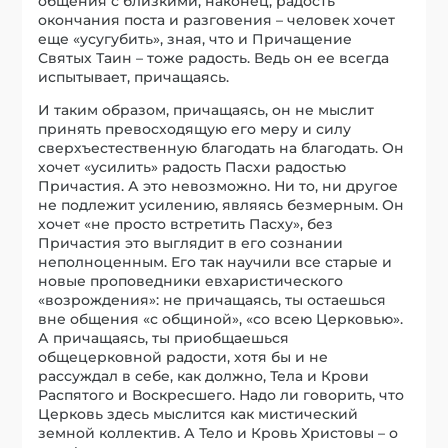
общения с близкими, наконец, радость
окончания поста и разговения – человек хочет
еще «усугубить», зная, что и Причащение
Святых Таин – тоже радость. Ведь он ее всегда
испытывает, причащаясь.
И таким образом, причащаясь, он не мыслит
принять превосходящую его меру и силу
сверхъестественную благодать на благодать. Он
хочет «усилить» радость Пасхи радостью
Причастия. А это невозможно. Ни то, ни другое
не подлежит усилению, являясь безмерным. Он
хочет «не просто встретить Пасху», без
Причастия это выглядит в его сознании
неполноценным. Его так научили все старые и
новые проповедники евхаристического
«возрождения»: не причащаясь, ты остаешься
вне общения «с общиной», «со всею Церковью».
А причащаясь, ты приобщаешься
общецерковной радости, хотя бы и не
рассуждал в себе, как должно, Тела и Крови
Распятого и Воскресшего. Надо ли говорить, что
Церковь здесь мыслится как мистический
земной коллектив. А Тело и Кровь Христовы – о