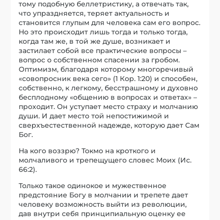
тому подобную беллетристику, а отвечать так,
что упраздняется, теряет актуальность и
становится глупым для человека сам его вопрос.
Но это происходит лишь тогда и только тогда,
когда там же, в той же душе, возникает и
застилает собой все практические вопросы –
вопрос о собственном спасении за гробом.
Оптимизм, благодаря которому многоречивый
«совопросник века сего» (1 Кор. 1:20) и способен,
собственно, к легкому, бесстрашному и духовно
бесплодному «общению в вопросах и ответах» –
проходит. Он уступает место страху и молчанию
души. И дает место той непостижимой и
сверхъестественной надежде, которую дает Сам
Бог.
На кого воззрю? Токмо на кроткого и
молчаливого и трепещущего словес Моих (Ис.
66:2).
Только такое одинокое и мужественное
предстояние Богу в молчании и трепете дает
человеку возможность выйти из революции,
дав внутри себя принципиальную оценку ее