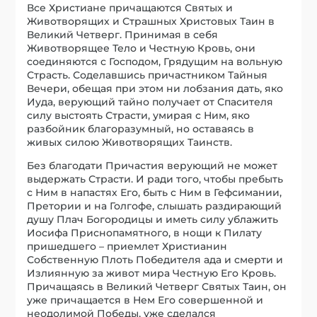
Все Христиане причащаются Святых и
Животворящих и Страшных Христовых Таин в
Великий Четверг. Принимая в себя
Животворящее Тело и Честную Кровь, они
соединяются с Господом, Грядущим на вольную
Страсть. Соделавшись причастником Тайныя
Вечери, обещая при этом ни лобзания дать, яко
Иуда, верующий тайно получает от Спасителя
силу выстоять Страсти, умирая с Ним, яко
разбойник благоразумный, но оставаясь в
живых силою Животворящих Таинств.
Без благодати Причастия верующий не может
выдержать Страсти. И ради того, чтобы пребыть
с Ним в напастях Его, быть с Ним в Гефсимании,
Претории и на Голгофе, слышать раздирающий
душу Плач Богородицы и иметь силу ублажить
Иосифа Приснопамятного, в нощи к Пилату
пришедшего – приемлет Христианин
Собственную Плоть Победителя ада и смерти и
Излиянную за живот мира Честную Его Кровь.
Причащаясь в Великий Четверг Святых Таин, он
уже причащается в Нем Его совершенной и
неодолимой Победы, уже сделался