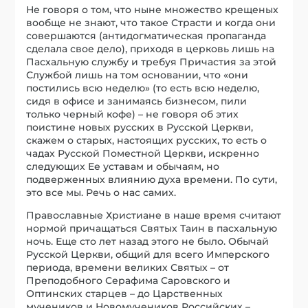
Не говоря о том, что ныне множество крещеных
вообще не знают, что такое Страсти и когда они
совершаются (антидогматическая пропаганда
сделала свое дело), приходя в церковь лишь на
Пасхальную службу и требуя Причастия за этой
Службой лишь на том основании, что «они
постились всю неделю» (то есть всю неделю,
сидя в офисе и занимаясь бизнесом, пили
только черный кофе) – не говоря об этих
поистине новых русских в Русской Церкви,
скажем о старых, настоящих русских, то есть о
чадах Русской Поместной Церкви, искренно
следующих Ее уставам и обычаям, но
подверженных влиянию духа времени. По сути,
это все мы. Речь о нас самих.
Православные Христиане в наше время считают
нормой причащаться Святых Таин в пасхальную
ночь. Еще сто лет назад этого не было. Обычай
Русской Церкви, общий для всего Имперского
периода, времени великих Святых – от
Преподобного Серафима Саровского и
Оптинских старцев – до Царственных
мучеников и Новомучеников Российских –