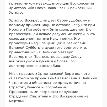
причастником незаходимого дня Воскресения
Христова, ибо Пасха наша – за ны пожренный
Христос.
Христос Воскресший дает Своему доброму и
верному причастнику, не оставившему Его при
Кресте и Погребении быть созерцателем Его
превосходящей всякое разумение любви, быть
созерцателем истины Искупления. Это
происходит над Плащаницей в безмолвии
Великой Субботы в душе того верного, кто,
причастившись в Великий Четверг
Бессмертныя Трапезы, восшедшу Слову,
высоким умом научился у Слова Его
долготерпению и незлобию.
Итак, правилом Христианской Веры является
обязательное причастие Святых Таин в Великий
Четверток и обязательное присутствие на
Страстях, Выносе и Погребении.
Причащенными встречают верующие
Страдания Спасителя и Его Воскресение из
мертвых!