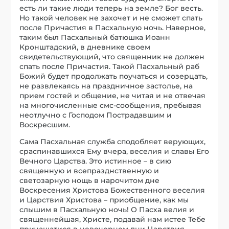
есть ли такие люди теперь на земле? Бог весть.
Но такой человек не захочет и не сможет спать
после Причастия в Пасхальную ночь. Наверное,
таким был Пасхальный батюшка Иоанн
Кронштадский, в дневнике своем
свидетельствующий, что священник не должен
спать после Причастия. Такой Пасхальный раб
Божий будет продолжать поучаться и созерцать,
не развлекаясь на праздничное застолье, на
прием гостей и общение, не читая и не отвечая
на многочисленные смс-сообщения, пребывая
неотлучно с Господом Пострадавшим и
Воскресшим.
Сама Пасхальная служба сподобляет верующих,
сраспинавшихся Ему вчера, веселия и славы Его
Вечного Царства. Это истинное – в сию
священную и всепразднственную и
светозарную нощь в нарочитом дне
Воскресения Христова Божественного веселия
и Царствия Христова – приобщение, как мы
слышим в Пасхальную ночь! О Пасха велия и
священнейшая, Христе, подавай нам истее Тебе
причащатися в невечернем дни Царствия