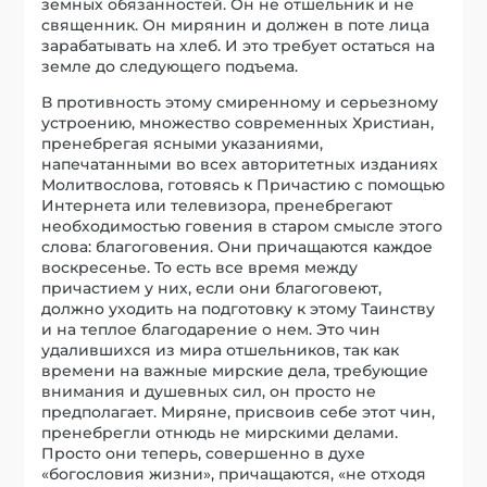
земных обязанностей. Он не отшельник и не
священник. Он мирянин и должен в поте лица
зарабатывать на хлеб. И это требует остаться на
земле до следующего подъема.
В противность этому смиренному и серьезному
устроению, множество современных Христиан,
пренебрегая ясными указаниями,
напечатанными во всех авторитетных изданиях
Молитвослова, готовясь к Причастию с помощью
Интернета или телевизора, пренебрегают
необходимостью говения в старом смысле этого
слова: благоговения. Они причащаются каждое
воскресенье. То есть все время между
причастием у них, если они благоговеют,
должно уходить на подготовку к этому Таинству
и на теплое благодарение о нем. Это чин
удалившихся из мира отшельников, так как
времени на важные мирские дела, требующие
внимания и душевных сил, он просто не
предполагает. Миряне, присвоив себе этот чин,
пренебрегли отнюдь не мирскими делами.
Просто они теперь, совершенно в духе
«богословия жизни», причащаются, «не отходя