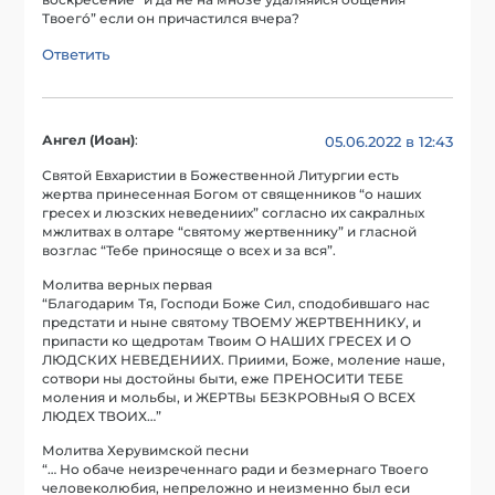
Твоего́” если он причастился вчера?
Ответить
Ангел (Иоан)
:
05.06.2022 в 12:43
Святой Евхаристии в Божественной Литургии есть
жертва принесенная Богом от священников “о наших
гресех и люзских неведениих” согласно их сакралньıх
мжлитвах в олтаре “святому жертвеннику” и гласной
возглас “Тебе приносяще о всех и за вся”.
Молитва верньıх первая
“Благодарим Тя, Господи Боже Сил, сподобившаго нас
предстати и ныне святому ТВОЕМУ ЖЕРТВЕННИКУ, и
припасти ко щедротам Твоим О НАШИХ ГРЕСЕХ И О
ЛЮДСКИХ НЕВЕДЕНИИХ. Приими, Боже, моление наше,
сотвори ны достойны быти, еже ПРЕНОСИТИ ТЕБЕ
моления и мольбы, и ЖЕРТВы БЕЗКРОВНыЯ О ВСЕХ
ЛЮДЕХ ТВОИХ…”
Молитва Херувимской песни
“… Но обаче неизреченнаго ради и безмернаго Твоего
человеколюбия, непреложно и неизменно был еси