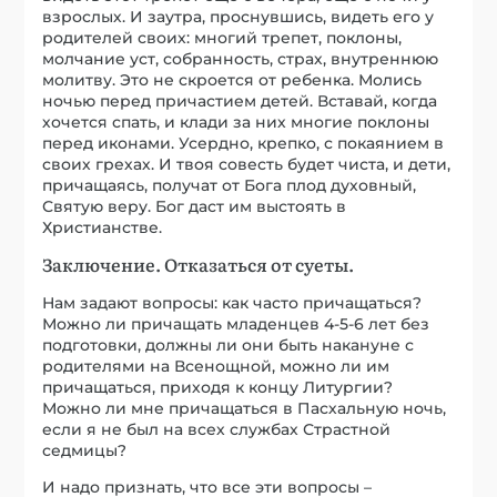
взрослых. И заутра, проснувшись, видеть его у
родителей своих: многий трепет, поклоны,
молчание уст, собранность, страх, внутреннюю
молитву. Это не скроется от ребенка. Молись
ночью перед причастием детей. Вставай, когда
хочется спать, и клади за них многие поклоны
перед иконами. Усердно, крепко, с покаянием в
своих грехах. И твоя совесть будет чиста, и дети,
причащаясь, получат от Бога плод духовный,
Святую веру. Бог даст им выстоять в
Христианстве.
Заключение. Отказаться от суеты.
Нам задают вопросы: как часто причащаться?
Можно ли причащать младенцев 4-5-6 лет без
подготовки, должны ли они быть накануне с
родителями на Всенощной, можно ли им
причащаться, приходя к концу Литургии?
Можно ли мне причащаться в Пасхальную ночь,
если я не был на всех службах Страстной
седмицы?
И надо признать, что все эти вопросы –