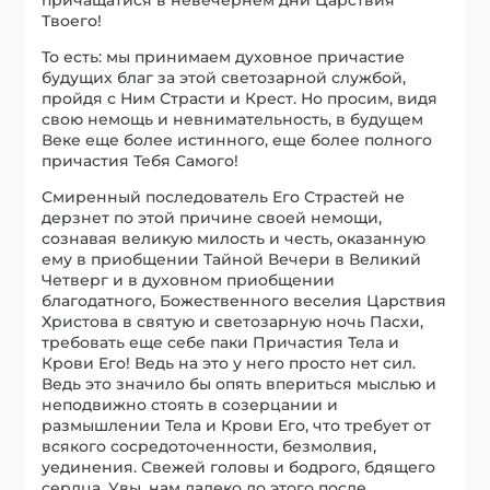
Твоего!
То есть: мы принимаем духовное причастие
будущих благ за этой светозарной службой,
пройдя с Ним Страсти и Крест. Но просим, видя
свою немощь и невнимательность, в будущем
Веке еще более истинного, еще более полного
причастия Тебя Самого!
Смиренный последователь Его Страстей не
дерзнет по этой причине своей немощи,
сознавая великую милость и честь, оказанную
ему в приобщении Тайной Вечери в Великий
Четверг и в духовном приобщении
благодатного, Божественного веселия Царствия
Христова в святую и светозарную ночь Пасхи,
требовать еще себе паки Причастия Тела и
Крови Его! Ведь на это у него просто нет сил.
Ведь это значило бы опять впериться мыслью и
неподвижно стоять в созерцании и
размышлении Тела и Крови Его, что требует от
всякого сосредоточенности, безмолвия,
уединения. Свежей головы и бодрого, бдящего
сердца. Увы, нам далеко до этого после