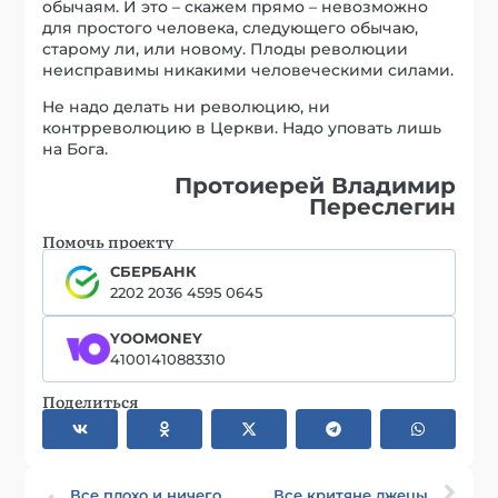
обычаям. И это – скажем прямо – невозможно
для простого человека, следующего обычаю,
старому ли, или новому. Плоды революции
неисправимы никакими человеческими силами.
Не надо делать ни революцию, ни
контрреволюцию в Церкви. Надо уповать лишь
на Бога.
Протоиерей Владимир
Переслегин
Помочь проекту
СБЕРБАНК
2202 2036 4595 0645
YOOMONEY
41001410883310
Поделиться
Все плохо и ничего
Все критяне лжецы