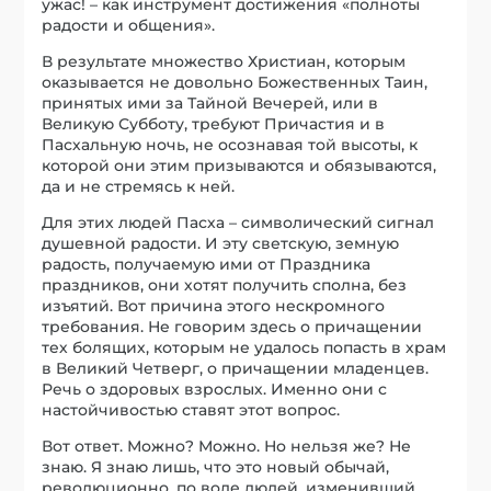
ужас! – как инструмент достижения «полноты
радости и общения».
В результате множество Христиан, которым
оказывается не довольно Божественных Таин,
принятых ими за Тайной Вечерей, или в
Великую Субботу, требуют Причастия и в
Пасхальную ночь, не осознавая той высоты, к
которой они этим призываются и обязываются,
да и не стремясь к ней.
Для этих людей Пасха – символический сигнал
душевной радости. И эту светскую, земную
радость, получаемую ими от Праздника
праздников, они хотят получить сполна, без
изъятий. Вот причина этого нескромного
требования. Не говорим здесь о причащении
тех болящих, которым не удалось попасть в храм
в Великий Четверг, о причащении младенцев.
Речь о здоровых взрослых. Именно они с
настойчивостью ставят этот вопрос.
Вот ответ. Можно? Можно. Но нельзя же? Не
знаю. Я знаю лишь, что это новый обычай,
революционно, по воле людей, изменивший