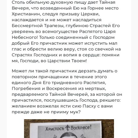
Столь обильную духовную пищу дает Тайная
Вечеря, что возведенный Ею на Горнее место
Христианин, следуя призыву Церкви,
наслаждается и не может насладиться
Бессмертной Трапезы, глубиною Страстей Его
уверяемь во всемогуществе Распятого Царя
Небесного! Только соединенный с Господом
добрый Его причастник может испустить мал
глас и обрести велию веру, стоя со свечкой на
Страстях Господних и вопия в сердце: помяни
мя, Господи, во Царствии Твоем!
Может ли такой причастник дерзать думать о
повторном причащении в течение этого
единого Дня Его тридневного Распятия,
Погребения и Воскресения из мертвых,
предваряемого Тайной Вечерей, за которой он
причастился, послушавшись Господа, рекшего:
желанием возжелах ясти сию Пасху с вами
прежде даже не прииму мук?