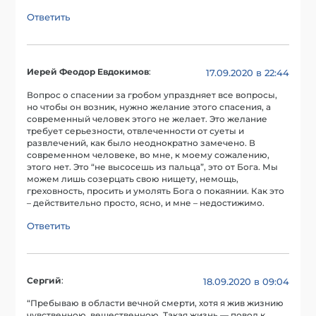
Ответить
Иерей Феодор Евдокимов
:
17.09.2020 в 22:44
Вопрос о спасении за гробом упраздняет все вопросы,
но чтобы он возник, нужно желание этого спасения, а
современный человек этого не желает. Это желание
требует серьезности, отвлеченности от суеты и
развлечений, как было неоднократно замечено. В
современном человеке, во мне, к моему сожалению,
этого нет. Это “не высосешь из пальца”, это от Бога. Мы
можем лишь созерцать свою нищету, немощь,
греховность, просить и умолять Бога о покаянии. Как это
– действительно просто, ясно, и мне – недостижимо.
Ответить
Сергий
:
18.09.2020 в 09:04
“Пребываю в области вечной смерти, хотя я жив жизнию
чувственною, вещественною. Такая жизнь — повод к