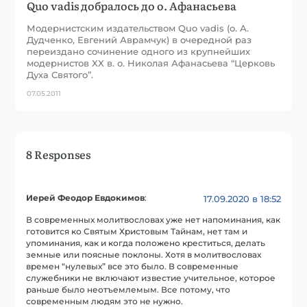
Quo vadis добралось до о. Афанасьева
Модернистским издательством Quo vadis (о. А.
Дудченко, Евгений Аврамчук) в очередной раз
переиздано сочинение одного из крупнейших
модернистов XX в. о. Николая Афанасьева “Церковь
Духа Святого”.
07.05.2011
8 Responses
Иерей Феодор Евдокимов
:
17.09.2020 в 18:52
В современных молитвословах уже нет напоминания, как
готовится ко Святым Христовым Тайнам, нет там и
упоминания, как и когда положено креститься, делать
земные или поясные поклоны. Хотя в молитвословах
времен “нулевых” все это было. В современные
служебники не включают известие учительное, которое
раньше было неотъемлемым. Все потому, что
современным людям это не нужно.