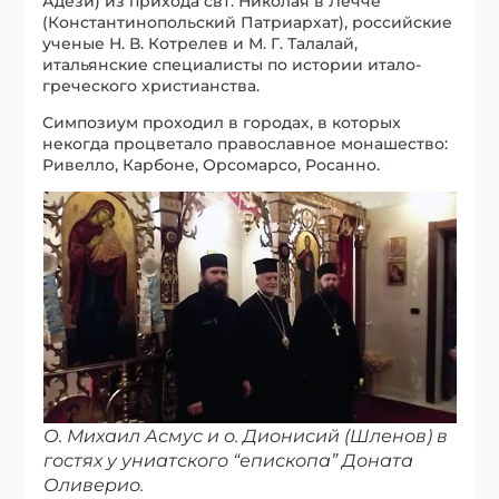
Адези) из прихода свт. Николая в Лечче
(Константинопольский Патриархат), российские
ученые Н. В. Котрелев и М. Г. Талалай,
итальянские специалисты по истории итало-
греческого христианства.
Симпозиум проходил в городах, в которых
некогда процветало православное монашество:
Ривелло, Карбоне, Орсомарсо, Росанно.
О. Михаил Асмус и о. Дионисий (Шленов) в
гостях у униатского “епископа” Доната
Оливерио.