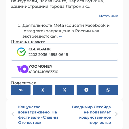
Вентурелли
, Элиза Конте, Лариса Буткина,
администра
циия города Латронико.
Источник
Деятельность Meta (соцсети Facebook и
Instagram) запрещена в России как
экстремистская.
↩︎
Помочь проекту
СБЕРБАНК
2202 2036 4595 0645
YOOMONEY
41001410883310
Поделиться
Кощунство
Владимир Легойда
вознаграждено. На
не подавляет
фестивале «Славим
кощунственное
Отечество»
творчество