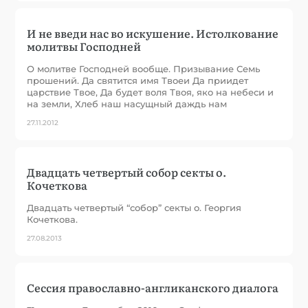
И не введи нас во искушение. Истолкование
молитвы Господней
О молитве Господней вообще. Призывание Семь
прошений. Да святится имя Твоеи Да приидет
царствие Твое, Да будет воля Твоя, яко на небеси и
на земли, Хлеб наш насущный даждь нам
27.11.2012
Двадцать четвертый собор секты о.
Кочеткова
Двадцать четвертый “собор” секты о. Георгия
Кочеткова.
27.08.2013
Сессия православно-англиканского диалога