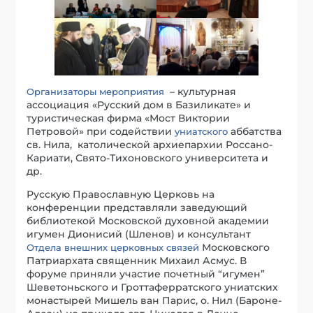
– культурная
Организаторы мероприятия
ассоциация «Русский дом в Базиликате» и
туристическая фирма «Мост Виктории
Петровой» при содействии
аббатства
униатского
св. Нила, католической архиепархии Россано-
Кариати, Свято-Тихоновского университета и
др.
Русскую Православную Церковь на
конференции представляли заведующий
библиотекой Московской духовной академии
игумен Дионисий (Шленов) и консультант
Московского
Отдела внешних церковных связей
Патриархата священник Михаил Асмус. В
форуме приняли участие почетный “игумен”
Шеветоньского и Гроттаферратского униатских
монастырей Мишель ван Парис, о. Нил (Бароне-