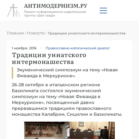
Главная
Новости
/
/
Традиции униатского интермонашества
1 ноября, 2016
Православно-католический диалог
Традиции униатского
интермонашества
Экуменический симпозиум на тему «Новая
Фиваида в Меркурионе».
26-28 октября в итальянском регионе
Базиликата состоялся экуменический
симпозиум на тему «Новая Фиваида в
Меркурионе», посвященный давно
прервавшимся традициям православного
монашества Калабрии, Сицилии и Базиликаты.