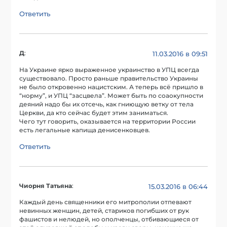
Ответить
Д
:
11.03.2016 в 09:51
На Украине ярко выраженное украинство в УПЦ всегда
существовало. Просто раньше правительство Украины
не было откровенно нацистским. А теперь всё пришло в
“норму”, и УПЦ “засцвела”. Может быть по соаокупности
деяний надо бы их отсечь, как гниющую ветку от тела
Церкви, да кто сейчас будет этим заниматься.
Чего тут говорить, оказывается на территории России
есть легальные капища денисенковцев.
Ответить
Чиорня Татьяна
:
15.03.2016 в 06:44
Каждый день священники его митрополии отпевают
невинных женщин, детей, стариков погибших от рук
фашистов и нелюдей, но ополченцы, отбивающиеся от