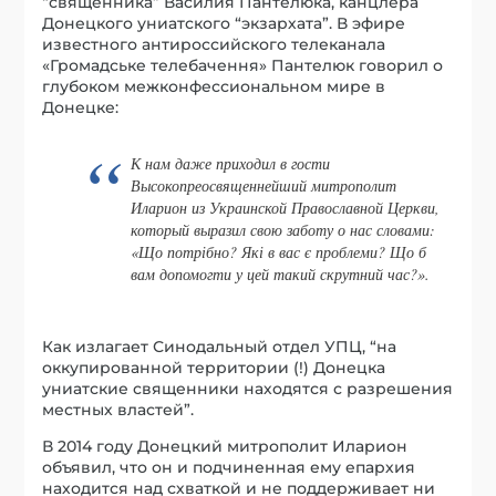
“священника” Василия Пантелюка, канцлера
Донецкого униатского “экзархата”. В эфире
известного антироссийского телеканала
«Громадське телебачення» Пантелюк говорил о
глубоком межконфессиональном мире в
Донецке:
К нам даже приходил в гости
Высокопреосвященнейший митрополит
Иларион из Украинской Православной Церкви,
который выразил свою заботу о нас словами:
«Що потрібно? Які в вас є проблеми? Що б
вам допомогти у цей такий скрутний час?».
Как излагает Синодальный отдел УПЦ, “на
оккупированной территории (!) Донецка
униатские священники находятся с разрешения
местных властей”.
В 2014 году Донецкий митрополит Иларион
объявил, что он и подчиненная ему епархия
находится над схваткой и не поддерживает ни