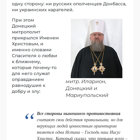
одну сторону: ни русских ополченцев Донбасса,
ни украинских карателей.
При этом
Донецкий
митрополит
прикрылся Именем
Христовым, и
именно словами
Спасителя о любви
к ближнему,
которые почему-то
для него служат
оправданием
митр. Иларион,
равнодушия к
Донецкий и
добру и злу:
Мариупольский
Все стороны нынешнего противостояния
считают свои действия правильными, но для
верующих людей ценностным ориентиром
является одна Истина – Господь наш Иисус
Христос, Который сказал, что превыше всего –