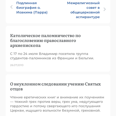
Подлинная
Межрелигиозный
биография о.
совет в
Иоакима (Парра)
общецерковной
аспирантуре
Католическое паломничество по
благословению православного
архиепископа
С 17 по 24 июля Владимир посетила группа
студентов-паломников из Франции и Бельгии.
26.07.2010
О неуклонном следовании учению Святых
отцов
Чтение еретических книг и внимание их поучениям
— тяжкий грех против веры, грех ума, недугующего
гордостию и потому свергающего иго послушания
Церкви, ищущего вольности безумной, греховной.